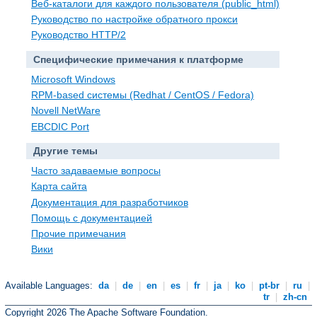
Веб-каталоги для каждого пользователя (public_html)
Руководство по настройке обратного прокси
Руководство HTTP/2
Специфические примечания к платформе
Microsoft Windows
RPM-based системы (Redhat / CentOS / Fedora)
Novell NetWare
EBCDIC Port
Другие темы
Часто задаваемые вопросы
Карта сайта
Документация для разработчиков
Помощь с документацией
Прочие примечания
Вики
Available Languages:
da
|
de
|
en
|
es
|
fr
|
ja
|
ko
|
pt-br
|
ru
|
tr
|
zh-cn
Copyright 2026 The Apache Software Foundation.