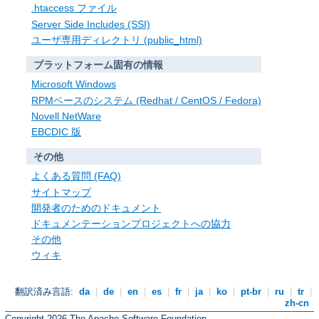
.htaccess ファイル
Server Side Includes (SSI)
ユーザ専用ディレクトリ (public_html)
プラットフォーム固有の情報
Microsoft Windows
RPMベースのシステム (Redhat / CentOS / Fedora)
Novell NetWare
EBCDIC 版
その他
よくある質問 (FAQ)
サイトマップ
開発者のためのドキュメント
ドキュメンテーションプロジェクトへの協力
その他
ウィキ
翻訳済み言語:
da
|
de
|
en
|
es
|
fr
|
ja
|
ko
|
pt-br
|
ru
|
tr
|
zh-cn
Copyright 2026 The Apache Software Foundation.