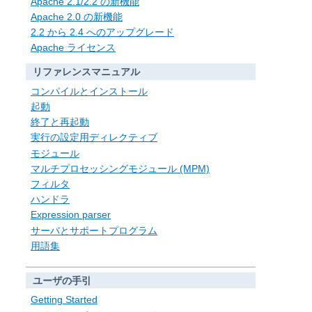
Apache 2.1/2.2 の新機能
Apache 2.0 の新機能
2.2 から 2.4 へのアップグレード
Apache ライセンス
リファレンスマニュアル
コンパイルとインストール
起動
終了と再起動
実行の設定用ディレクティブ
モジュール
マルチプロセッシングモジュール (MPM)
フィルタ
ハンドラ
Expression parser
サーバとサポートプログラム
用語集
ユーザの手引
Getting Started