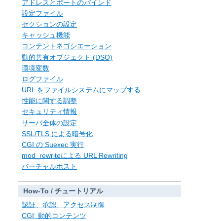
アドレスとポートのバインド
設定ファイル
セクションの設定
キャッシュ機能
コンテントネゴシエーション
動的共有オブジェクト (DSO)
環境変数
ログファイル
URL をファイルシステムにマップする
性能に関する調整
セキュリティ情報
サーバ全体の設定
SSL/TLS による暗号化
CGI の Suexec 実行
mod_rewriteによる URL Rewriting
バーチャルホスト
How-To / チュートリアル
認証、承認、アクセス制御
CGI: 動的コンテンツ