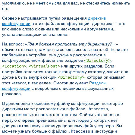
умолчанию, не имеет смысла для вас, не стесняйтесь изменить
его.
Сервер настраивается путём размещения
директив
конфигурации
в этих файлах конфигурации. Директива — это
ключевое слово с одним или несколькими аргументами,
устанавливающими её значение.
На вопрос: «
Где я должен прописать эту директиву?
» –
обычно отвечают, там где ты хочешь использовать её. Если это
глобальная настройка, она должна располагаться в
конфигурационном файле вне разделов
,
<Directory>
,
или других разделов. Если
<Location>
<VirtualHost>
настройка относится только к конкретному каталогу, значит она
должна быть внутри секции
, которая описывает
<Directory>
этот каталог, и так далее. Смотри документ
Разделы
конфигурации
с подробным описанием вышеуказанных
разделов.
В дополнение к основному файлу конфигурации, некоторые
директивы могут располагаться в файлах
,
.htaccess
расположенных в папках с контентом. Файлы
в
.htaccess
первую очередь предназначены для людей у которых нет
доступа к главному конфигурационному файлу сервера. Вы
можете узнать больше о файлах
в инструкции
.htaccess