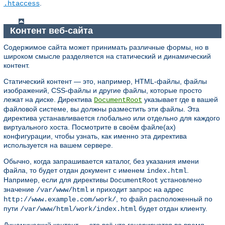
.
.htaccess
Контент веб-сайта
Содержимое сайта может принимать различные формы, но в
широком смысле разделяется на статический и динамический
контент.
Статический контент — это, например, HTML-файлы, файлы
изображений, CSS-файлы и другие файлы, которые просто
лежат на диске. Директива
указывает где в вашей
DocumentRoot
файловой системе, вы должны разместить эти файлы. Эта
директива устанавливается глобально или отдельно для каждого
виртуального хоста. Посмотрите в своём файле(ах)
конфигурации, чтобы узнать, как именно эта директива
используется на вашем сервере.
Обычно, когда запрашивается каталог, без указания имени
файла, то будет отдан документ с именем
.
index.html
Например, если для директивы
установлено
DocumentRoot
значение
и приходит запрос на адрес
/var/www/html
, то файл расположенный по
http://www.example.com/work/
пути
будет отдан клиенту.
/var/www/html/work/index.html
Динамический контент — это всё что генерируется во время