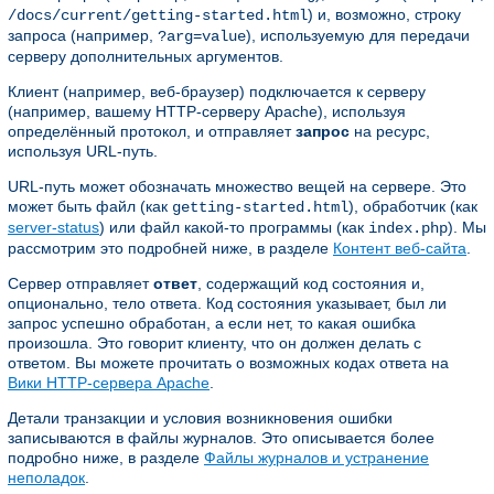
) и, возможно, строку
/docs/current/getting-started.html
запроса (например,
), используемую для передачи
?arg=value
серверу дополнительных аргументов.
Клиент (например, веб-браузер) подключается к серверу
(например, вашему HTTP-серверу Apache), используя
определённый протокол, и отправляет
запрос
на ресурс,
используя URL-путь.
URL-путь может обозначать множество вещей на сервере. Это
может быть файл (как
), обработчик (как
getting-started.html
server-status
) или файл какой-то программы (как
). Мы
index.php
рассмотрим это подробней ниже, в разделе
Контент веб-сайта
.
Сервер отправляет
ответ
, содержащий код состояния и,
опционально, тело ответа. Код состояния указывает, был ли
запрос успешно обработан, а если нет, то какая ошибка
произошла. Это говорит клиенту, что он должен делать с
ответом. Вы можете прочитать о возможных кодах ответа на
Вики HTTP-сервера Apache
.
Детали транзакции и условия возникновения ошибки
записываются в файлы журналов. Это описывается более
подробно ниже, в разделе
Файлы журналов и устранение
неполадок
.