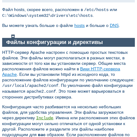
Файл hosts, скорее всего, расположен в
или
/etc/hosts
.
C:\Windows\system32\drivers\etc\hosts
Вы можете узнать больше о файле
hosts
и больше о
DNS
.
Файлы конфигурации и директивы
HTTP-сервер Apache настроен с помощью простых текстовых
файлов. Эти файлы могут располагаться в разных местах, в
зависимости от того как вы установили сервер. Общие места
расположения файлов можно найти в
Вики HTTP-сервера
Apache
. Если вы установили httpd из исходного кода, то
расположение файлов конфигурации по умолчанию следующее:
. По умолчанию файл конфигурации
/usr/local/apache2/conf
называется
. Это тоже может варьироваться в
apache2.conf
сторонних дистрибутивах сервера.
Конфигурация часто разбивается на несколько небольших
файлов, для удобства управления. Эти файлы загружаются
через директиву
. Имена или расположения этих файлов
Include
конфигурации могут сильно отличаться от одной установки к
другой. Расположите и разделите эти файлы наиболее
подходящим для
вас
образом. Если расположение файлов по