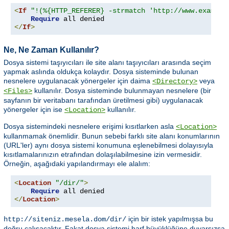
<
If
"!(%{HTTP_REFERER} -strmatch 'http://www.example
Require
</
If
>
Ne, Ne Zaman Kullanılır?
Dosya sistemi taşıyıcıları ile site alanı taşıyıcıları arasında seçim
yapmak aslında oldukça kolaydır. Dosya sisteminde bulunan
nesnelere uygulanacak yönergeler için daima
veya
<Directory>
kullanılır. Dosya sisteminde bulunmayan nesnelere (bir
<Files>
sayfanın bir veritabanı tarafından üretilmesi gibi) uygulanacak
yönergeler için ise
kullanılır.
<Location>
Dosya sistemindeki nesnelere erişimi kısıtlarken asla
<Location>
kullanmamak önemlidir. Bunun sebebi farklı site alanı konumlarının
(URL'ler) aynı dosya sistemi konumuna eşlenebilmesi dolayısıyla
kısıtlamalarınızın etrafından dolaşılabilmesine izin vermesidir.
Örneğin, aşağıdaki yapılandırmayı ele alalım:
<
Location
"/dir/"
>
Require
</
Location
>
için bir istek yapılmışsa bu
http://siteniz.mesela.dom/dir/
doğru çalışacaktır. Fakat dosya sistemi harf büyüklüğüne duyarsızsa