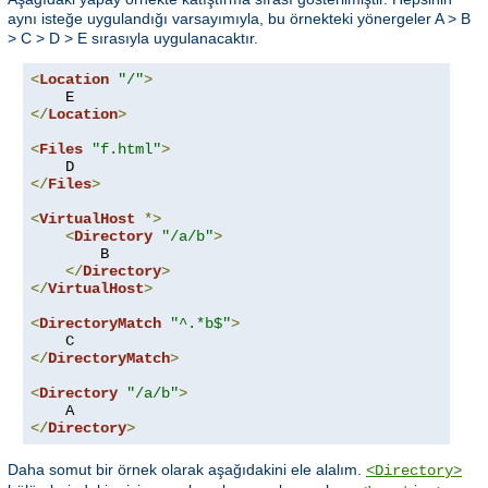
aynı isteğe uygulandığı varsayımıyla, bu örnekteki yönergeler A > B
> C > D > E sırasıyla uygulanacaktır.
<
Location
"/"
>
</
Location
>
<
Files
"f.html"
>
</
Files
>
<
VirtualHost
*>
<
Directory
"/a/b"
>
        B

</
Directory
>
</
VirtualHost
>
<
DirectoryMatch
"^.*b$"
>
</
DirectoryMatch
>
<
Directory
"/a/b"
>
</
Directory
>
Daha somut bir örnek olarak aşağıdakini ele alalım.
<Directory>