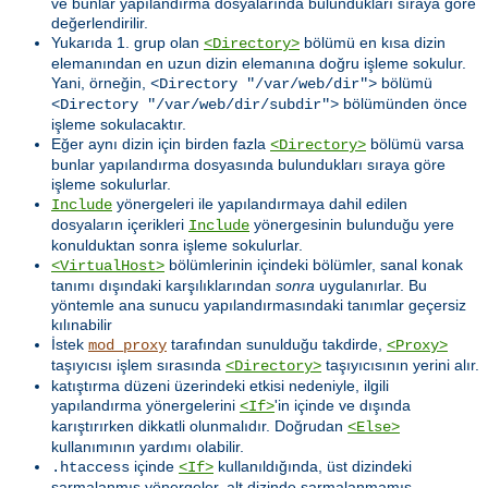
ve bunlar yapılandırma dosyalarında bulundukları sıraya göre
değerlendirilir.
Yukarıda 1. grup olan
bölümü en kısa dizin
<Directory>
elemanından en uzun dizin elemanına doğru işleme sokulur.
Yani, örneğin,
bölümü
<Directory "/var/web/dir">
bölümünden önce
<Directory "/var/web/dir/subdir">
işleme sokulacaktır.
Eğer aynı dizin için birden fazla
bölümü varsa
<Directory>
bunlar yapılandırma dosyasında bulundukları sıraya göre
işleme sokulurlar.
yönergeleri ile yapılandırmaya dahil edilen
Include
dosyaların içerikleri
yönergesinin bulunduğu yere
Include
konulduktan sonra işleme sokulurlar.
bölümlerinin içindeki bölümler, sanal konak
<VirtualHost>
tanımı dışındaki karşılıklarından
sonra
uygulanırlar. Bu
yöntemle ana sunucu yapılandırmasındaki tanımlar geçersiz
kılınabilir
İstek
tarafından sunulduğu takdirde,
mod_proxy
<Proxy>
taşıyıcısı işlem sırasında
taşıyıcısının yerini alır.
<Directory>
katıştırma düzeni üzerindeki etkisi nedeniyle, ilgili
yapılandırma yönergelerini
'in içinde ve dışında
<If>
karıştırırken dikkatli olunmalıdır. Doğrudan
<Else>
kullanımının yardımı olabilir.
içinde
kullanıldığında, üst dizindeki
.htaccess
<If>
sarmalanmış yönergeler, alt dizinde sarmalanmamış