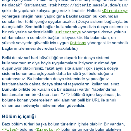
ne olacak? Kısıtlamanız, istek
http://siteniz.mesela.dom/DIR/
şeklinde yapılarak kolayca geçersiz kılınabilir. Halbuki
<Directory>
yönergesi isteğin nasıl yapıldığına bakılmaksızın bu konumdan
sunulan her türlü içeriğe uygulanacaktı. (Dosya sistemi bağlarıyla bu
da aşılabilir. Sembolik bağlar kullanılarak aynı dizin dosya sisteminin
bir çok yerine yerleştirilebilir.
yönergesi dosya yolunu
<Directory>
sıfırlamaksızın sembolik bağları izleyecektir. Bu bakımdan, en
yüksek seviyede güvenlik için uygun
yönergesi ile sembolik
Options
bağların izlenmesi devredışı bırakılabilir.)
Belki de siz sırf harf büyüklüğüne duyarlı bir dosya sistemi
kullanıyorsunuz diye böyle uygulamalara ihtiyacınız olmadığını
düşünüyor olabilirsiniz, fakat aynı site alanını çok sayıda dosya
sistemi konumuna eşleyecek daha bir sürü yol bulunduğunu
unutmayınız. Bu bakımdan dosya sisteminde yapacağınız
kısıtlamalarda daima dosya sistemi taşıyıcılarını kullanmalısınız.
Bununla birlikte bu kuralın da bir istisnası vardır. Yapılandırma
kısıtlamalarının bir
bölümü içine koyulması, bu
<Location "/">
bölüme konan yönergelerin etki alanının belli bir URL ile sınırlı
olmaması nedeniyle mükemmelen güvenlidir.
Bölüm iç içeliği
Bazı bölüm türleri başka bölüm türlerinin içinde olabilir. Bir yandan,
bölümü
bölümünün içinde bulunabilirken
<Files>
<Directory>