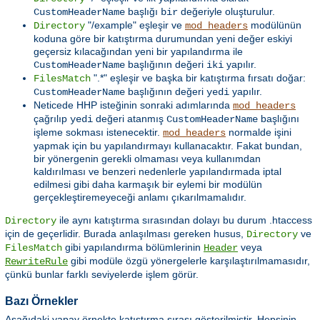
başlığı
değeriyle oluşturulur.
CustomHeaderName
bir
"/example" eşleşir ve
modülünün
Directory
mod_headers
koduna göre bir katıştırma durumundan yeni değer eskiyi
geçersiz kılacağından yeni bir yapılandırma ile
başlığının değeri
yapılır.
CustomHeaderName
iki
".*" eşleşir ve başka bir katıştırma fırsatı doğar:
FilesMatch
başlığının değeri
yapılır.
CustomHeaderName
yedi
Neticede HHP isteğinin sonraki adımlarında
mod_headers
çağrılıp
değeri atanmış
başlığını
yedi
CustomHeaderName
işleme sokması istenecektir.
normalde işini
mod_headers
yapmak için bu yapılandırmayı kullanacaktır. Fakat bundan,
bir yönergenin gerekli olmaması veya kullanımdan
kaldırılması ve benzeri nedenlerle yapılandırmada iptal
edilmesi gibi daha karmaşık bir eylemi bir modülün
gerçekleştiremeyeceği anlamı çıkarılmamalıdır.
ile aynı katıştırma sırasından dolayı bu durum .htaccess
Directory
için de geçerlidir. Burada anlaşılması gereken husus,
ve
Directory
gibi yapılandırma bölümlerinin
veya
FilesMatch
Header
gibi modüle özgü yönergelerle karşılaştırılmamasıdır,
RewriteRule
çünkü bunlar farklı seviyelerde işlem görür.
Bazı Örnekler
Aşağıdaki yapay örnekte katıştırma sırası gösterilmiştir. Hepsinin