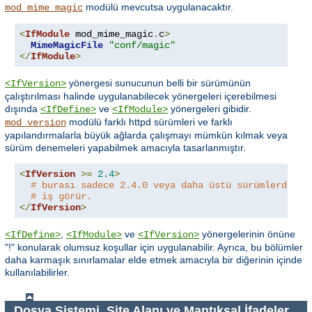
modülü mevcutsa uygulanacaktır.
mod_mime_magic
<
IfModule
 mod_mime_magic
.
c
>
MimeMagicFile
"conf/magic"
</
IfModule
>
yönergesi sunucunun belli bir sürümünün
<IfVersion>
çalıştırılması halinde uygulanabilecek yönergeleri içerebilmesi
dışında
ve
yönergeleri gibidir.
<IfDefine>
<IfModule>
modülü farklı httpd sürümleri ve farklı
mod_version
yapılandırmalarla büyük ağlarda çalışmayı mümkün kılmak veya
sürüm denemeleri yapabilmek amacıyla tasarlanmıştır.
<
IfVersion
>=
2.4
>
# burası sadece 2.4.0 veya daha üstü sürümlerde
# iş görür.
</
IfVersion
>
,
ve
yönergelerinin önüne
<IfDefine>
<IfModule>
<IfVersion>
"!" konularak olumsuz koşullar için uygulanabilir. Ayrıca, bu bölümler
daha karmaşık sınırlamalar elde etmek amacıyla bir diğerinin içinde
kullanılabilirler.
Dosya Sistemi, Site Alanı ve Mantıksal İfadeler