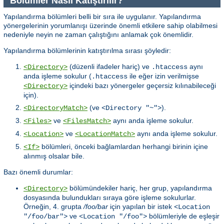
Bölümler Nasıl Katıştırılır?
Yapılandırma bölümleri belli bir sıra ile uygulanır. Yapılandırma
yönergelerinin yorumlanışı üzerinde önemli etkilere sahip olabilmesi
nedeniyle neyin ne zaman çalıştığını anlamak çok önemlidir.
Yapılandırma bölümlerinin katıştırılma sırası şöyledir:
(düzenli ifadeler hariç) ve
aynı
<Directory>
.htaccess
anda işleme sokulur (
ile eğer izin verilmişse
.htaccess
içindeki bazı yönergeler geçersiz kılınabileceği
<Directory>
için).
(ve
).
<DirectoryMatch>
<Directory "~">
ve
aynı anda işleme sokulur.
<Files>
<FilesMatch>
ve
aynı anda işleme sokulur.
<Location>
<LocationMatch>
bölümleri, önceki bağlamlardan herhangi birinin içine
<If>
alınmış olsalar bile.
Bazı önemli durumlar:
bölümündekiler hariç, her grup, yapılandırma
<Directory>
dosyasında bulundukları sıraya göre işleme sokulurlar.
Örneğin, 4. grupta
/foo/bar
için yapılan bir istek
<Location
ve
bölümleriyle de eşleşir
"/foo/bar">
<Location "/foo">