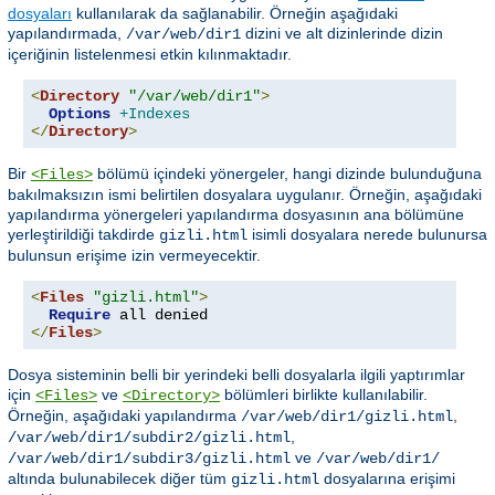
dosyaları
kullanılarak da sağlanabilir. Örneğin aşağıdaki
yapılandırmada,
dizini ve alt dizinlerinde dizin
/var/web/dir1
içeriğinin listelenmesi etkin kılınmaktadır.
<
Directory
"/var/web/dir1"
>
Options
+Indexes
</
Directory
>
Bir
bölümü içindeki yönergeler, hangi dizinde bulunduğuna
<Files>
bakılmaksızın ismi belirtilen dosyalara uygulanır. Örneğin, aşağıdaki
yapılandırma yönergeleri yapılandırma dosyasının ana bölümüne
yerleştirildiği takdirde
isimli dosyalara nerede bulunursa
gizli.html
bulunsun erişime izin vermeyecektir.
<
Files
"gizli.html"
>
Require
</
Files
>
Dosya sisteminin belli bir yerindeki belli dosyalarla ilgili yaptırımlar
için
ve
bölümleri birlikte kullanılabilir.
<Files>
<Directory>
Örneğin, aşağıdaki yapılandırma
,
/var/web/dir1/gizli.html
,
/var/web/dir1/subdir2/gizli.html
ve
/var/web/dir1/subdir3/gizli.html
/var/web/dir1/
altında bulunabilecek diğer tüm
dosyalarına erişimi
gizli.html