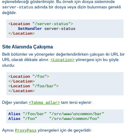
eşlenebileceği gösterilmiştir. Bu örnek için dosya sisteminde
adında bir dosya veya dizin bulunması gerekli
server-status
değildir.
<
Location
"/server-status"
>
SetHandler
</
Location
>
Site Alanında Çakışma
Belli bölümler ve yönergeler değerlendirilirken çakışan iki URL bir
URL olarak dikkate alınır.
yönergesi için bu şöyle
<Location>
olurdu:
<
Location
"/foo"
>
</
Location
>
<
Location
"/foo/bar"
>
</
Location
>
Diğer yandan
tam tersi eşlenir:
<Takma adlar>
Alias
"/foo/bar"
"/srv/www/uncommon/bar"
Alias
"/foo"
"/srv/www/common/foo"
Aynısı
yönergeleri için de geçerlidir:
ProxyPass