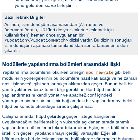
yönergelerden
sonra
birleştirilir.
Bazı Teknik Bilgiler
Aslında, isim dönüşüm aşamasından (
ve
Aliases
, URL'leri dosya isimlerine eşlemek için
DocumentRoots
kullanılırken) hemen önce uygulanan bir
/
dizisi vardır. Bu dizinin sonuçları
<Location>
<LocationMatch>
isim dönüşüm aşaması tamamlandıktan sonra tamamen elden
çıkarılır.
Modüllerle yapılandırma bölümleri arasındaki ilişki
Yapılandırma bölümlerini okurken örneğin
gibi belli
mod_rewrite
modüllerin yönergelerinin bu bölümlere nasıl katılacağı ve ne zaman
nasıl işleneceği gibi sorular sıkça aklımızdan geçer. Bunun belli bir
yanıtı yoktur ve biraz temel bilgi gerektirir. Her httpd modülü
yapılandırmasını kendi yönetir ve apache2.conf içindeki
yönergelerinin her biri belli bir bağlamdaki bir yapılandırmayı belirtir.
httpd bir komutu okunduğu sırada çalıştırmaz.
Çalışma anında, httpd çekirdeği geçerli isteğe hangilerinin
uygulanacağını belirlemek için yukarıda açıklanan sırada tanımlı
yapılandırma bölümlerini tekrar tekrar okur. Eşleşen ilk bölümün bu
istek için geçerli yapılandırmayı içerdiği varsayılır. Eğer alt
bölümlerden biri de eşleşmişse bu bölümlerde yönergeleri bulunan