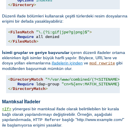
Options
Indexes
</
Directory
>
Düzenli ifade bölümleri kullanarak çeşitli türlerdeki resim dosyalarına
erişimi bir defada yasaklayabiliriz:
<
FilesMatch
"\.(?i:gif|jpe?g|png)$"
>
Require
</
FilesMatch
>
İsimli gruplar ve geriye başvurular
içeren düzenli ifadeler ortama
eklenirken ilgili isimler büyük harfli yapılır. Böylece, URL'lere ve
dosya yolları elemanlarına
ifadelerin içinden
ve
gibi
mod_rewrite
modüllerden başvurmak mümkün olur.
<
DirectoryMatch
"^/var/www/combined/(?<SITENAME>[^/]
Require
 ldap-group 
"cn=%{env:MATCH_SITENAME},ou=
</
DirectoryMatch
>
Mantıksal İfadeler
yönergesi bir mantıksal ifade olarak belirtilebilen bir kurala
<If>
bağlı olarak yapılandırmayı değiştirebilir. Örneğin, aşağıdaki
yapılandırmada,
başlığı "http://www.example.com/"
HTTP Referer
ile başlamıyorsa erişimi yasaklar.