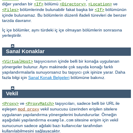
diğer yandan bir
bölümü
,
ve
<If>
<Directory>
<Location>
bölümlerinde bulunabilir fakat başka bir
bölümünün
<Files>
<If>
içinde bulunamaz. Bu bölümlerin düzenli ifadeli türevleri de benzer
tarzda davranır.
İç içe bölümler, aynı türdeki iç içe olmayan bölümlerin sonrasına
yerleştirilir.
Sanal Konaklar
taşıyıcısının içinde belli bir konağa uygulanan
<VirtualHost>
yönergeler bulunur. Aynı makinede çok sayıda konağı farklı
yapılandırmalarla sunuyorsanız bu taşıyıcı çok işinize yarar. Daha
fazla bilgi için
Sanal Konak Belgeleri
bölümüne bakınız.
Vekil
ve
taşıyıcıları, sadece belli bir URL ile
<Proxy>
<ProxyMatch>
eşleşen
vekil sunucusu üzerinden erişilen sitelere
mod_proxy
uygulanan yapılandırma yönergelerini bulundururlar. Örneğin
aşağıdaki yapılandırma
sitesine erişim için vekil
example.com
sunucunun sadece ağdaki bazı kullanıcılar tarafından
kullanılabilmesini sağlayacaktır.