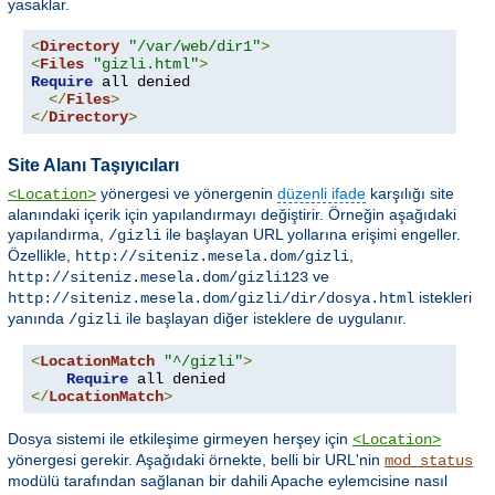
yasaklar.
<
Directory
"/var/web/dir1"
>
<
Files
"gizli.html"
>
Require
 all denied

</
Files
>
</
Directory
>
Site Alanı Taşıyıcıları
yönergesi ve yönergenin
düzenli ifade
karşılığı site
<Location>
alanındaki içerik için yapılandırmayı değiştirir. Örneğin aşağıdaki
yapılandırma,
ile başlayan URL yollarına erişimi engeller.
/gizli
Özellikle,
,
http://siteniz.mesela.dom/gizli
ve
http://siteniz.mesela.dom/gizli123
istekleri
http://siteniz.mesela.dom/gizli/dir/dosya.html
yanında
ile başlayan diğer isteklere de uygulanır.
/gizli
<
LocationMatch
"^/gizli"
>
Require
</
LocationMatch
>
Dosya sistemi ile etkileşime girmeyen herşey için
<Location>
yönergesi gerekir. Aşağıdaki örnekte, belli bir URL'nin
mod_status
modülü tarafından sağlanan bir dahili Apache eylemcisine nasıl