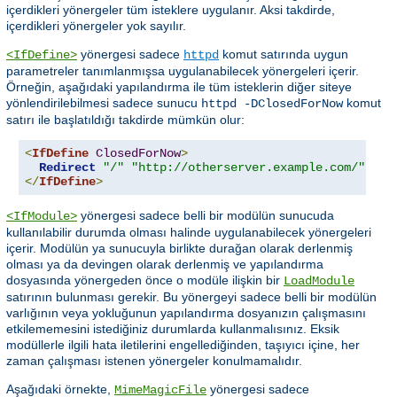
içerdikleri yönergeler tüm isteklere uygulanır. Aksi takdirde,
içerdikleri yönergeler yok sayılır.
yönergesi sadece
komut satırında uygun
<IfDefine>
httpd
parametreler tanımlanmışsa uygulanabilecek yönergeleri içerir.
Örneğin, aşağıdaki yapılandırma ile tüm isteklerin diğer siteye
yönlendirilebilmesi sadece sunucu
komut
httpd -DClosedForNow
satırı ile başlatıldığı takdirde mümkün olur:
<
IfDefine
ClosedForNow
>
Redirect
"/"
"http://otherserver.example.com/"
</
IfDefine
>
yönergesi sadece belli bir modülün sunucuda
<IfModule>
kullanılabilir durumda olması halinde uygulanabilecek yönergeleri
içerir. Modülün ya sunucuyla birlikte durağan olarak derlenmiş
olması ya da devingen olarak derlenmiş ve yapılandırma
dosyasında yönergeden önce o modüle ilişkin bir
LoadModule
satırının bulunması gerekir. Bu yönergeyi sadece belli bir modülün
varlığının veya yokluğunun yapılandırma dosyanızın çalışmasını
etkilememesini istediğiniz durumlarda kullanmalısınız. Eksik
modüllerle ilgili hata iletilerini engellediğinden, taşıyıcı içine, her
zaman çalışması istenen yönergeler konulmamalıdır.
Aşağıdaki örnekte,
yönergesi sadece
MimeMagicFile