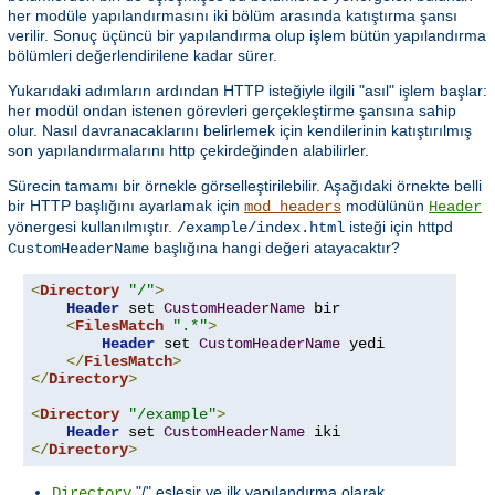
her modüle yapılandırmasını iki bölüm arasında katıştırma şansı
verilir. Sonuç üçüncü bir yapılandırma olup işlem bütün yapılandırma
bölümleri değerlendirilene kadar sürer.
Yukarıdaki adımların ardından HTTP isteğiyle ilgili "asıl" işlem başlar:
her modül ondan istenen görevleri gerçekleştirme şansına sahip
olur. Nasıl davranacaklarını belirlemek için kendilerinin katıştırılmış
son yapılandırmalarını http çekirdeğinden alabilirler.
Sürecin tamamı bir örnekle görselleştirilebilir. Aşağıdaki örnekte belli
bir HTTP başlığını ayarlamak için
modülünün
mod_headers
Header
yönergesi kullanılmıştır.
isteği için httpd
/example/index.html
başlığına hangi değeri atayacaktır?
CustomHeaderName
<
Directory
"/"
>
Header
 set 
CustomHeaderName
 bir

<
FilesMatch
".*"
>
Header
 set 
CustomHeaderName
 yedi

</
FilesMatch
>
</
Directory
>
<
Directory
"/example"
>
Header
 set 
CustomHeaderName
</
Directory
>
"/" eşleşir ve ilk yapılandırma olarak
Directory