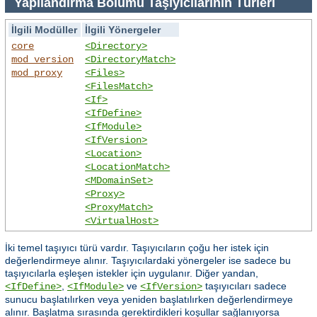
Yapılandırma Bölümü Taşıyıcılarının Türleri
İlgili Modüller
İlgili Yönergeler
core
<Directory>
mod_version
<DirectoryMatch>
mod_proxy
<Files>
<FilesMatch>
<If>
<IfDefine>
<IfModule>
<IfVersion>
<Location>
<LocationMatch>
<MDomainSet>
<Proxy>
<ProxyMatch>
<VirtualHost>
İki temel taşıyıcı türü vardır. Taşıyıcıların çoğu her istek için
değerlendirmeye alınır. Taşıyıcılardaki yönergeler ise sadece bu
taşıyıcılarla eşleşen istekler için uygulanır. Diğer yandan,
,
ve
taşıyıcıları sadece
<IfDefine>
<IfModule>
<IfVersion>
sunucu başlatılırken veya yeniden başlatılırken değerlendirmeye
alınır. Başlatma sırasında gerektirdikleri koşullar sağlanıyorsa