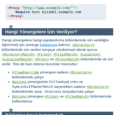
<
Proxy
"http://www.example.com/*"
>
Require
 host bizimki
.
example
.
</
Proxy
>
Hangi Yönergelere İzin Veriliyor?
Hangi yönergelere hangi yapılandırma bölümlerinde izin verildiğini
öğrenmek için yönerge
bağlamına
bakınız.
<Directory>
bölümlerinde izin verilen herşeye sözdizimsel olarak ayrıca
,
,
,
,
<DirectoryMatch>
<Files>
<FilesMatch>
<Location>
,
ve
bölümlerinde de izin
<LocationMatch>
<Proxy>
<ProxyMatch>
verilir. Yine de bazı istisnai durumlar mevcuttur:
yönergesi sadece
AllowOverride
<Directory>
bölümlerinde çalışır.
yönergesinin
ve
Options
FollowSymLinks
seçenekleri sadece
SymLinksIfOwnerMatch
<Directory>
bölümlerinde veya
dosyalarında çalışır.
.htaccess
yönergesi
ve
bölümlerinde
Options
<Files>
<FilesMatch>
kullanılamaz.