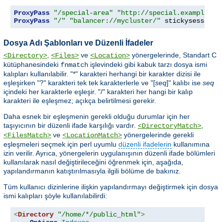
ProxyPass
"/special-area"
"http://special.example.co
ProxyPass
"/"
"balancer://mycluster/"
 stickysession
=
Dosya Adı Şablonları ve Düzenli İfadeler
,
ve
yönergelerinde, Standart C
<Directory>
<Files>
<Location>
kütüphanesindeki
işlevindeki gibi kabuk tarzı dosya ismi
fnmatch
kalıpları kullanılabilir. "*" karakteri herhangi bir karakter dizisi ile
eşleşirken "?" karakteri tek tek karakterlerle ve "[
seq
]" kalıbı ise
seq
içindeki her karakterle eşleşir. "/" karakteri her hangi bir kalıp
karakteri ile eşleşmez; açıkça belirtilmesi gerekir.
Daha esnek bir eşleşmenin gerekli olduğu durumlar için her
taşıyıcının bir düzenli ifade karşılığı vardır.
,
<DirectoryMatch>
ve
yönergelerinde gerekli
<FilesMatch>
<LocationMatch>
eşleşmeleri seçmek için perl uyumlu
düzenli ifadelerin
kullanımına
izin verilir. Ayrıca, yönergelerin uygulanışının düzenli ifade bölümleri
kullanılarak nasıl değiştirileceğini öğrenmek için, aşağıda,
yapılandırmanın katıştırılmasıyla ilgili bölüme de bakınız.
Tüm kullanıcı dizinlerine ilişkin yapılandırmayı değiştirmek için dosya
ismi kalıpları şöyle kullanılabilirdi:
<
Directory
"/home/*/public_html"
>