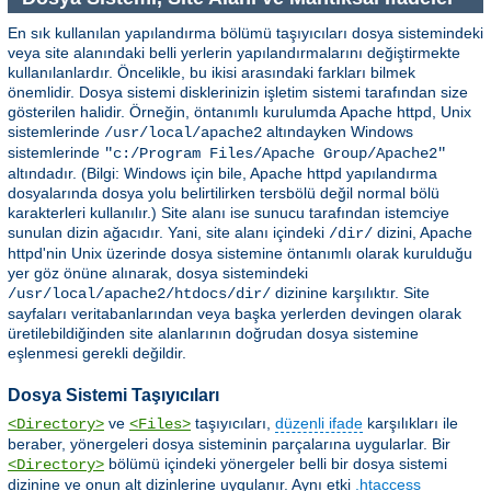
En sık kullanılan yapılandırma bölümü taşıyıcıları dosya sistemindeki
veya site alanındaki belli yerlerin yapılandırmalarını değiştirmekte
kullanılanlardır. Öncelikle, bu ikisi arasındaki farkları bilmek
önemlidir. Dosya sistemi disklerinizin işletim sistemi tarafından size
gösterilen halidir. Örneğin, öntanımlı kurulumda Apache httpd, Unix
sistemlerinde
altındayken Windows
/usr/local/apache2
sistemlerinde
"c:/Program Files/Apache Group/Apache2"
altındadır. (Bilgi: Windows için bile, Apache httpd yapılandırma
dosyalarında dosya yolu belirtilirken tersbölü değil normal bölü
karakterleri kullanılır.) Site alanı ise sunucu tarafından istemciye
sunulan dizin ağacıdır. Yani, site alanı içindeki
dizini, Apache
/dir/
httpd'nin Unix üzerinde dosya sistemine öntanımlı olarak kurulduğu
yer göz önüne alınarak, dosya sistemindeki
dizinine karşılıktır. Site
/usr/local/apache2/htdocs/dir/
sayfaları veritabanlarından veya başka yerlerden devingen olarak
üretilebildiğinden site alanlarının doğrudan dosya sistemine
eşlenmesi gerekli değildir.
Dosya Sistemi Taşıyıcıları
ve
taşıyıcıları,
düzenli ifade
karşılıkları ile
<Directory>
<Files>
beraber, yönergeleri dosya sisteminin parçalarına uygularlar. Bir
bölümü içindeki yönergeler belli bir dosya sistemi
<Directory>
dizinine ve onun alt dizinlerine uygulanır. Aynı etki
.htaccess