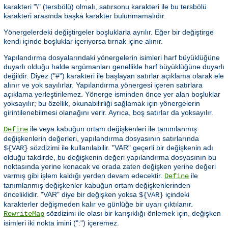
karakteri "\" (tersbölü) olmalı, satırsonu karakteri ile bu tersbölü
karakteri arasında başka karakter bulunmamalıdır.
Yönergelerdeki değiştirgeler boşluklarla ayrılır. Eğer bir değiştirge
kendi içinde boşluklar içeriyorsa tırnak içine alınır.
Yapılandırma dosyalarındaki yönergelerin isimleri harf büyüklüğüne
duyarlı olduğu halde argümanları genellikle harf büyüklüğüne duyarlı
değildir. Diyez ("#") karakteri ile başlayan satırlar açıklama olarak ele
alınır ve yok sayılırlar. Yapılandırma yönergesi içeren satırlara
açıklama yerleştirilemez. Yönerge isminden önce yer alan boşluklar
yoksayılır; bu özellik, okunabilirliği sağlamak için yönergelerin
girintilenebilmesi olanağını verir. Ayrıca, boş satırlar da yoksayılır.
ile veya kabuğun ortam değişkenleri ile tanımlanmış
Define
değişkenlerin değerleri, yapılandırma dosyasının satırlarında
sözdizimi ile kullanılabilir. "VAR" geçerli bir değişkenin adı
${VAR}
olduğu takdirde, bu değişkenin değeri yapılandırma dosyasının bu
noktasında yerine konacak ve orada zaten değişken yerine değeri
varmış gibi işlem kaldığı yerden devam edecektir.
ile
Define
tanımlanmış değişkenler kabuğun ortam değişkenlerinden
önceliklidir. "VAR" diye bir değişken yoksa
içindeki
${VAR}
karakterler değişmeden kalır ve günlüğe bir uyarı çıktılanır.
sözdizimi ile olası bir karışıklığı önlemek için, değişken
RewriteMap
isimleri iki nokta imini (":") içeremez.