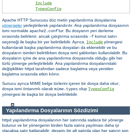
Include
TypesConfig
Apache HTTP Sunucusu düz metin yapılandırma dosyalarına
yönergeler
yerleştirilerek yapılandırılır. Ana yapılandırma dosyasının
ismi normalde
'tur. Bu dosyanın yeri derleme
apache2.conf
sırasında belirlenir, ancak çalıştırma sırasında
komut satırı
-f
seçeneği ile başka bir yer belirtilebilir. Ayrıca,
yönergesi
Include
kullanılarak başka yapılandırma dosyaları da eklenebilir ve bu
dosyaların isimleri belirtilirken dosya ismi şablonları kullanılabilir. Bu
dosyaların içine de ana yapılandırma dosyasında olduğu gibi her
türlü yönerge yerleştirilebilir. Ana yapılandırma dosyalarındaki
değişiklikler httpd tarafından sadece başlatma veya yeniden
başlatma sırasında etkin kılınır.
Sunucu ayrıca MIME belge türlerini içeren bir dosya daha okur;
dosya ismi öntanımlı olarak
olup
mime.types
TypesConfig
yönergesi ile başka bir dosya belirtilebilir.
Yapılandırma Dosyalarının Sözdizimi
httpd yapılandırma dosyalarının her satırında sadece bir yönerge
bulunur ve bir yönergenin birden fazla satıra yayılması daha iyi
olacaksa satır katlanabilir; devamı bir alt satırda olan her satırın son