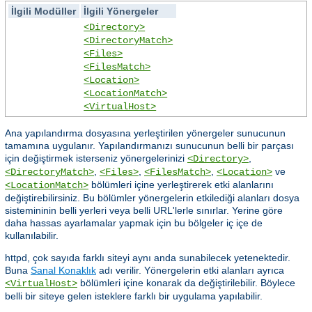
İlgili Modüller
İlgili Yönergeler
<Directory>
<DirectoryMatch>
<Files>
<FilesMatch>
<Location>
<LocationMatch>
<VirtualHost>
Ana yapılandırma dosyasına yerleştirilen yönergeler sunucunun
tamamına uygulanır. Yapılandırmanızı sunucunun belli bir parçası
için değiştirmek isterseniz yönergelerinizi
,
<Directory>
,
,
,
ve
<DirectoryMatch>
<Files>
<FilesMatch>
<Location>
bölümleri içine yerleştirerek etki alanlarını
<LocationMatch>
değiştirebilirsiniz. Bu bölümler yönergelerin etkilediği alanları dosya
sistemininin belli yerleri veya belli URL'lerle sınırlar. Yerine göre
daha hassas ayarlamalar yapmak için bu bölgeler iç içe de
kullanılabilir.
httpd, çok sayıda farklı siteyi aynı anda sunabilecek yetenektedir.
Buna
Sanal Konaklık
adı verilir. Yönergelerin etki alanları ayrıca
bölümleri içine konarak da değiştirilebilir. Böylece
<VirtualHost>
belli bir siteye gelen isteklere farklı bir uygulama yapılabilir.