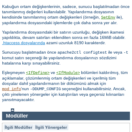
Kabuğun ortam değişkenlerinin, sadece, sunucu başlatılmadan önce
tanımlanmış değerleri kullanılabilir. Yapılandırma dosyasının
kendisinde tanımlanmış ortam değişkenleri (örneğin,
ile),
SetEnv
yapılandırma dosyasındaki işlemlerde çok daha sonra yer alır.
Yapılandırma dosyasındaki bir satırın uzunluğu, değişken ikamesi
yapıldıkta, devam satırları eklenditen sonra en fazla 16MiB olabilir.
.htaccess dosyalarında
azami uzunluk 8190 karakterdir.
Sunucuyu başlatmadan önce
ile veya
apache2ctl configtest
-t
komut satırı seçeneği ile yapılandırma dosyalarınızı sözdizimi
hatalarına karşı sınayabilirsiniz.
Eşleşmeyen
ve
bölümleri kaldırılmış, tüm
<IfDefine>
<IfModule>
açıklamalar, çözümlenmiş ortam değişkenleri ve içerilmiş tüm
dosyalar dahil yapılandırmanın bir dökümünü almak için
'nun
seçeneğini kullanabilirsiniz. Ancak,
mod_info
-DDUMP_CONFIG
çıktı yinelenen yönergeler için katıştırılan veya geçersiz kılınanları
yansıtmayacaktır.
Modüller
İlgili Modüller
İlgili Yönergeler