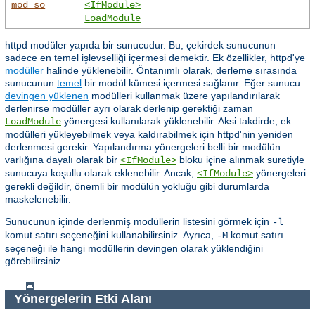
mod_so
<IfModule>
LoadModule
httpd modüler yapıda bir sunucudur. Bu, çekirdek sunucunun
sadece en temel işlevselliği içermesi demektir. Ek özellikler, httpd'ye
modüller
halinde yüklenebilir. Öntanımlı olarak, derleme sırasında
sunucunun
temel
bir modül kümesi içermesi sağlanır. Eğer sunucu
devingen yüklenen
modülleri kullanmak üzere yapılandırılarak
derlenirse modüller ayrı olarak derlenip gerektiği zaman
yönergesi kullanılarak yüklenebilir. Aksi takdirde, ek
LoadModule
modülleri yükleyebilmek veya kaldırabilmek için httpd'nin yeniden
derlenmesi gerekir. Yapılandırma yönergeleri belli bir modülün
varlığına dayalı olarak bir
bloku içine alınmak suretiyle
<IfModule>
sunucuya koşullu olarak eklenebilir. Ancak,
yönergeleri
<IfModule>
gerekli değildir, önemli bir modülün yokluğu gibi durumlarda
maskelenebilir.
Sunucunun içinde derlenmiş modüllerin listesini görmek için
-l
komut satırı seçeneğini kullanabilirsiniz. Ayrıca,
komut satırı
-M
seçeneği ile hangi modüllerin devingen olarak yüklendiğini
görebilirsiniz.
Yönergelerin Etki Alanı