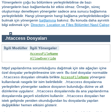
Yönergelerin çoğu bu bölümlere yerleştirilebilirse de bazı
yönergelerin bazı bağlamlarda bir etkisi olmaz. Örneğin, süreç
oluşturmayı denetleyen yönergeler sadece ana sunucu bağlamına
yerleştirilebilir. Hangi yönergenin hangi bağlama yerleştirilebileceğini
bulmak için yönergenin
bağlamına
bakınız. Bu konuda daha ayrıntılı
bilgi edinmek için:
Directory, Location ve Files Bölümleri Nasıl Çalışır
.
.htaccess Dosyaları
İlgili Modüller
İlgili Yönergeler
AccessFileName
AllowOverride
httpd yapılandırma sorumluluğunu dağıtmak için site ağaçları içine
özel dosyalar yerleştirilmesine izin verir. Bu özel dosyalar normalde
dosyaları olmakla birlikte
yönergesi
.htaccess
AccessFileName
kullanılarak rasgele bir isim belirtilebilir.
dosyalarına
.htaccess
yerleştirilen yönergeler sadece dosyanın bulunduğu dizine ve alt
dizinlerine uygulanır.
dosyalarında da ana yapılandırma
.htaccess
dosyalarında geçerli sözdizimi kullanılır.
dosyaları her
.htaccess
istek gelişinde yeniden okunduğundan bu dosyalarda yapılan
değişiklikler hemen etkisini gösterir.