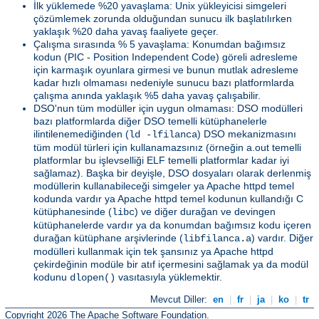
İlk yüklemede %20 yavaşlama: Unix yükleyicisi simgeleri
çözümlemek zorunda olduğundan sunucu ilk başlatılırken
yaklaşık %20 daha yavaş faaliyete geçer.
Çalışma sırasında % 5 yavaşlama: Konumdan bağımsız
kodun (PIC - Position Independent Code) göreli adresleme
için karmaşık oyunlara girmesi ve bunun mutlak adresleme
kadar hızlı olmaması nedeniyle sunucu bazı platformlarda
çalışma anında yaklaşık %5 daha yavaş çalışabilir.
DSO'nun tüm modüller için uygun olmaması: DSO modülleri
bazı platformlarda diğer DSO temelli kütüphanelerle
ilintilenemediğinden (
) DSO mekanizmasını
ld -lfilanca
tüm modül türleri için kullanamazsınız (örneğin a.out temelli
platformlar bu işlevselliği ELF temelli platformlar kadar iyi
sağlamaz). Başka bir deyişle, DSO dosyaları olarak derlenmiş
modüllerin kullanabileceği simgeler ya Apache httpd temel
kodunda vardır ya Apache httpd temel kodunun kullandığı C
kütüphanesinde (
) ve diğer durağan ve devingen
libc
kütüphanelerde vardır ya da konumdan bağımsız kodu içeren
durağan kütüphane arşivlerinde (
) vardır. Diğer
libfilanca.a
modülleri kullanmak için tek şansınız ya Apache httpd
çekirdeğinin modüle bir atıf içermesini sağlamak ya da modül
kodunu
vasıtasıyla yüklemektir.
dlopen()
Mevcut Diller:
en
|
fr
|
ja
|
ko
|
tr
Copyright 2026 The Apache Software Foundation.