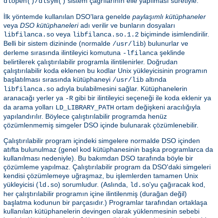
sistem çağrılarının elle yapılması suretiyle.
dlopen()/dlsym()
İlk yöntemde kullanılan DSO'lara genelde
paylaşımlı kütüphaneler
veya
DSO kütüphaneleri
adı verilir ve bunların dosyaları
veya
biçiminde isimlendirilir.
libfilanca.so
libfilanca.so.1.2
Belli bir sistem dizininde (normalde
) bulunurlar ve
/usr/lib
derleme sırasında ilintileyici komutuna
şeklinde
-lfilanca
belirtilerek çalıştırılabilir programla ilintilenirler. Doğrudan
çalıştırılabilir koda eklenen bu kodlar Unix yükleyicisinin programın
başlatılması sırasında kütüphaneyi
altında
/usr/lib
adıyla bulabilmesini sağlar. Kütüphanelerin
libfilanca.so
aranacağı yerler ya
gibi bir ilintileyici seçeneği ile koda eklenir ya
-R
da arama yolları
ortam değişkeni aracılığıyla
LD_LIBRARY_PATH
yapılandırılır. Böylece çalıştırılabilir programda henüz
çözümlenmemiş simgeler DSO içinde bulunarak çözümlenebilir.
Çalıştırılabilir program içindeki simgelere normalde DSO içinden
atıfta bulunulmaz (genel kod kütüphanesinin başka programlarca da
kullanılması nedeniyle). Bu bakımdan DSO tarafında böyle bir
çözümleme yapılmaz. Çalıştırılabilir program da DSO'daki simgeleri
kendisi çözümlemeye uğraşmaz, bu işlemlerden tamamen Unix
yükleyicisi (
) sorumludur. (Aslında,
'yu çağıracak kod,
ld.so
ld.so
her çalıştırılabilir programın içine ilintilenmiş (durağan değil)
başlatma kodunun bir parçasıdır.) Programlar tarafından ortaklaşa
kullanılan kütüphanelerin devingen olarak yüklenmesinin sebebi