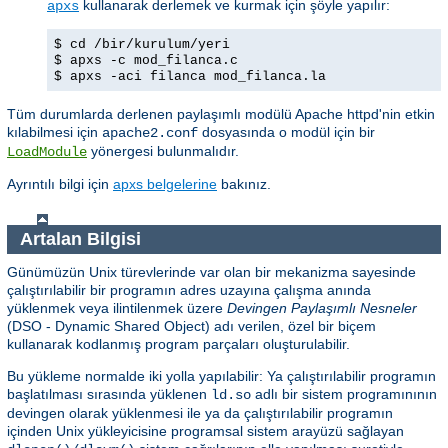
kullanarak derlemek ve kurmak için şöyle yapılır:
apxs
$ cd /bir/kurulum/yeri
$ apxs -c mod_filanca.c
$ apxs -aci filanca mod_filanca.la
Tüm durumlarda derlenen paylaşımlı modülü Apache httpd'nin etkin
kılabilmesi için
dosyasında o modül için bir
apache2.conf
yönergesi bulunmalıdır.
LoadModule
Ayrıntılı bilgi için
apxs belgelerine
bakınız.
Artalan Bilgisi
Günümüzün Unix türevlerinde var olan bir mekanizma sayesinde
çalıştırılabilir bir programın adres uzayına çalışma anında
yüklenmek veya ilintilenmek üzere
Devingen Paylaşımlı Nesneler
(DSO - Dynamic Shared Object) adı verilen, özel bir biçem
kullanarak kodlanmış program parçaları oluşturulabilir.
Bu yükleme normalde iki yolla yapılabilir: Ya çalıştırılabilir programın
başlatılması sırasında yüklenen
adlı bir sistem programınının
ld.so
devingen olarak yüklenmesi ile ya da çalıştırılabilir programın
içinden Unix yükleyicisine programsal sistem arayüzü sağlayan