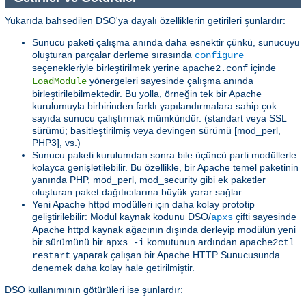
Yukarıda bahsedilen DSO'ya dayalı özelliklerin getirileri şunlardır:
Sunucu paketi çalışma anında daha esnektir çünkü, sunucuyu
oluşturan parçalar derleme sırasında
configure
seçenekleriyle birleştirilmek yerine
içinde
apache2.conf
yönergeleri sayesinde çalışma anında
LoadModule
birleştirilebilmektedir. Bu yolla, örneğin tek bir Apache
kurulumuyla birbirinden farklı yapılandırmalara sahip çok
sayıda sunucu çalıştırmak mümkündür. (standart veya SSL
sürümü; basitleştirilmiş veya devingen sürümü [mod_perl,
PHP3], vs.)
Sunucu paketi kurulumdan sonra bile üçüncü parti modüllerle
kolayca genişletilebilir. Bu özellikle, bir Apache temel paketinin
yanında PHP, mod_perl, mod_security gibi ek paketler
oluşturan paket dağıtıcılarına büyük yarar sağlar.
Yeni Apache httpd modülleri için daha kolay prototip
geliştirilebilir: Modül kaynak kodunu DSO/
çifti sayesinde
apxs
Apache httpd kaynak ağacının dışında derleyip modülün yeni
bir sürümünü bir
komutunun ardından
apxs -i
apache2ctl
yaparak çalışan bir Apache HTTP Sunucusunda
restart
denemek daha kolay hale getirilmiştir.
DSO kullanımının götürüleri ise şunlardır: