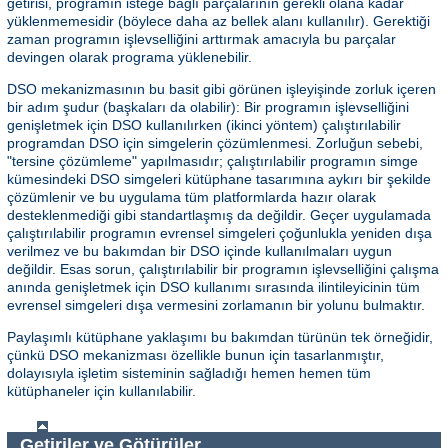
getirisi, programın isteğe bağlı parçalarının gerekli olana kadar
yüklenmemesidir (böylece daha az bellek alanı kullanılır). Gerektiği
zaman programın işlevselliğini arttırmak amacıyla bu parçalar
devingen olarak programa yüklenebilir.
DSO mekanizmasının bu basit gibi görünen işleyişinde zorluk içeren
bir adım şudur (başkaları da olabilir): Bir programın işlevselliğini
genişletmek için DSO kullanılırken (ikinci yöntem) çalıştırılabilir
programdan DSO için simgelerin çözümlenmesi. Zorluğun sebebi,
"tersine çözümleme" yapılmasıdır; çalıştırılabilir programın simge
kümesindeki DSO simgeleri kütüphane tasarımına aykırı bir şekilde
çözümlenir ve bu uygulama tüm platformlarda hazır olarak
desteklenmediği gibi standartlaşmış da değildir. Geçer uygulamada
çalıştırılabilir programın evrensel simgeleri çoğunlukla yeniden dışa
verilmez ve bu bakımdan bir DSO içinde kullanılmaları uygun
değildir. Esas sorun, çalıştırılabilir bir programın işlevselliğini çalışma
anında genişletmek için DSO kullanımı sırasında ilintileyicinin tüm
evrensel simgeleri dışa vermesini zorlamanın bir yolunu bulmaktır.
Paylaşımlı kütüphane yaklaşımı bu bakımdan türünün tek örneğidir,
çünkü DSO mekanizması özellikle bunun için tasarlanmıştır,
dolayısıyla işletim sisteminin sağladığı hemen hemen tüm
kütüphaneler için kullanılabilir.
Getiriler ve Götürüler