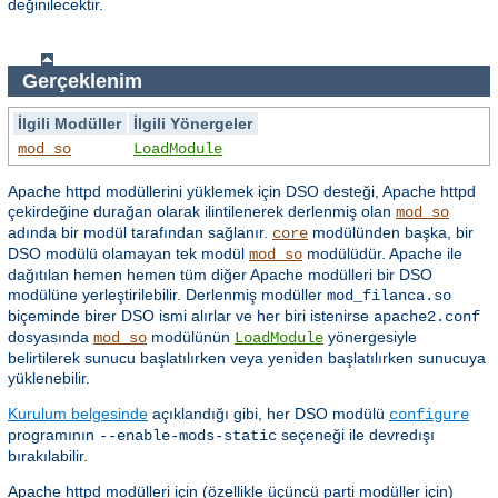
değinilecektir.
Gerçeklenim
İlgili Modüller
İlgili Yönergeler
mod_so
LoadModule
Apache httpd modüllerini yüklemek için DSO desteği, Apache httpd
çekirdeğine durağan olarak ilintilenerek derlenmiş olan
mod_so
adında bir modül tarafından sağlanır.
modülünden başka, bir
core
DSO modülü olamayan tek modül
modülüdür. Apache ile
mod_so
dağıtılan hemen hemen tüm diğer Apache modülleri bir DSO
modülüne yerleştirilebilir. Derlenmiş modüller
mod_filanca.so
biçeminde birer DSO ismi alırlar ve her biri istenirse
apache2.conf
dosyasında
modülünün
yönergesiyle
mod_so
LoadModule
belirtilerek sunucu başlatılırken veya yeniden başlatılırken sunucuya
yüklenebilir.
Kurulum belgesinde
açıklandığı gibi, her DSO modülü
configure
programının
seçeneği ile devredışı
--enable-mods-static
bırakılabilir.
Apache httpd modülleri için (özellikle üçüncü parti modüller için)