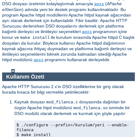
DSO dosyası üretimini kolaylaştırmak amacıyla
(
APache
apxs
eXtenSion
) adında yeni bir destek programı kullanılmaktadır. Bu
program Apache httpd modüllerini Apache httpd kaynak ağacından
ayrı olarak derlemek için kullanılabilir. Fikir basittir: Apache HTTP
Sunucusu derlenirken DSO dosyalarını derlemek için platforma
bağımlı derleyici ve ilintileyici seçenekleri
programının içine
apxs
konur ve
ile kurulum sırasında Apache httpd C başlık
make install
dosyaları da kurulur. Böylece kullanıcı Apache httpd dağıtımının
kaynak ağacına ihtiyaç duymadan ve platforma bağımlı derleyici ve
ilintileyici seçeneklerini bilmek zorunda kalmadan istediği Apache
httpd modülünü
programını kullanarak derleyebilir.
apxs
Kullanım Özeti
Apache HTTP Sunucusu 2.x'in DSO özelliklerine bir giriş olarak
burada kısaca bir bilgi vermekle yetinilecektir:
Kaynak dosyası
dosyasında dağıtılan bir
mod_filanca.c
özgün
Apache htpd modülünü
isminde bir
mod_filanca.so
DSO modülü olarak derlemek ve kurmak için şöyle yapılır:
$ ./configure --prefix=/kurulum/yeri --enable-
filanca
$ make install