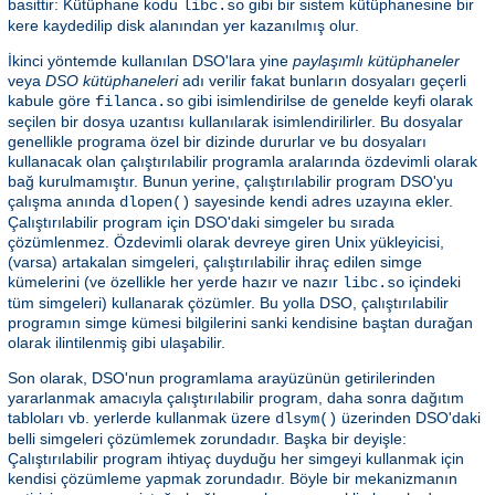
basittir: Kütüphane kodu
gibi bir sistem kütüphanesine bir
libc.so
kere kaydedilip disk alanından yer kazanılmış olur.
İkinci yöntemde kullanılan DSO'lara yine
paylaşımlı kütüphaneler
veya
DSO kütüphaneleri
adı verilir fakat bunların dosyaları geçerli
kabule göre
gibi isimlendirilse de genelde keyfi olarak
filanca.so
seçilen bir dosya uzantısı kullanılarak isimlendirilirler. Bu dosyalar
genellikle programa özel bir dizinde dururlar ve bu dosyaları
kullanacak olan çalıştırılabilir programla aralarında özdevimli olarak
bağ kurulmamıştır. Bunun yerine, çalıştırılabilir program DSO'yu
çalışma anında
sayesinde kendi adres uzayına ekler.
dlopen()
Çalıştırılabilir program için DSO'daki simgeler bu sırada
çözümlenmez. Özdevimli olarak devreye giren Unix yükleyicisi,
(varsa) artakalan simgeleri, çalıştırılabilir ihraç edilen simge
kümelerini (ve özellikle her yerde hazır ve nazır
içindeki
libc.so
tüm simgeleri) kullanarak çözümler. Bu yolla DSO, çalıştırılabilir
programın simge kümesi bilgilerini sanki kendisine baştan durağan
olarak ilintilenmiş gibi ulaşabilir.
Son olarak, DSO'nun programlama arayüzünün getirilerinden
yararlanmak amacıyla çalıştırılabilir program, daha sonra dağıtım
tabloları vb. yerlerde kullanmak üzere
üzerinden DSO'daki
dlsym()
belli simgeleri çözümlemek zorundadır. Başka bir deyişle:
Çalıştırılabilir program ihtiyaç duyduğu her simgeyi kullanmak için
kendisi çözümleme yapmak zorundadır. Böyle bir mekanizmanın