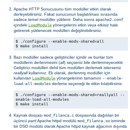
Apache HTTP Sunucusunu tüm modüller etkin olarak
derleyebilirsiniz. Fakat sunucunun başlatılması sırasında
sadece temel modüller yüklenir. Daha sonra
apache2.conf
içindeki
yönergelerini etkin veya etkisiz hale
LoadModule
getirerek yüklenecek modülleri değiştirebilirsiniz.
$ ./configure --enable-mods-shared=all
$ make install
Bazı modüller sadece geliştiriciler içindir ve bunlar tüm
modüllerin derlenmesini (
all
) seçseniz bile derlenmeyecektir.
Geliştirici modülleri dehil tüm modülleri derlemek isterseniz
reallyall
kullanınız. Ek olarak, derlenmiş modüller için
kullanılan
yönergelerinin tamamını
LoadModule
--enable-
derleme seçeneği ile etkin kılabilirsiniz.
load-all-modules
$ ./configure --enable-mods-shared=reallyall --
enable-load-all-modules
$ make install
Kaynak dosyası
dosyasında dağıtılan bir
mod_filanca.c
üçüncü parti
Apache httpd modülü
isminde
mod_filanca.so
bir DSO modülü olarak Apache httpd kaynak ağacının dışında