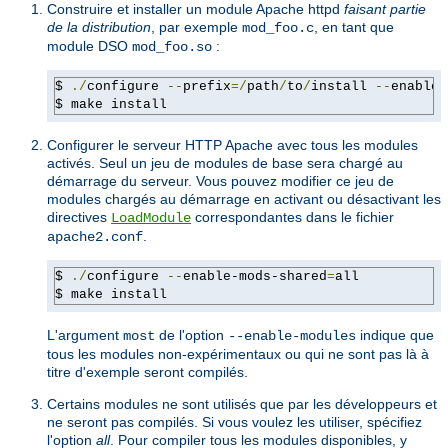
Construire et installer un module Apache httpd
faisant partie
de la distribution
, par exemple
, en tant que
mod_foo.c
module DSO
:
mod_foo.so
$ 
./
configure 
--
prefix
=/
path
/
to
/
install 
--
enable-
$ make install
Configurer le serveur HTTP Apache avec tous les modules
activés. Seul un jeu de modules de base sera chargé au
démarrage du serveur. Vous pouvez modifier ce jeu de
modules chargés au démarrage en activant ou désactivant les
directives
correspondantes dans le fichier
LoadModule
.
apache2.conf
$ 
./
configure 
--
enable-mods-shared
=
all

$ make install
L'argument
de l'option
indique que
most
--enable-modules
tous les modules non-expérimentaux ou qui ne sont pas là à
titre d'exemple seront compilés.
Certains modules ne sont utilisés que par les développeurs et
ne seront pas compilés. Si vous voulez les utiliser, spécifiez
l'option
all
. Pour compiler tous les modules disponibles, y