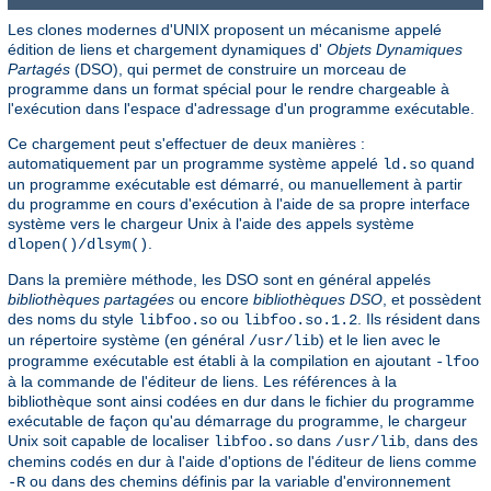
Les clones modernes d'UNIX proposent un mécanisme appelé
édition de liens et chargement dynamiques d'
Objets Dynamiques
Partagés
(DSO), qui permet de construire un morceau de
programme dans un format spécial pour le rendre chargeable à
l'exécution dans l'espace d'adressage d'un programme exécutable.
Ce chargement peut s'effectuer de deux manières :
automatiquement par un programme système appelé
quand
ld.so
un programme exécutable est démarré, ou manuellement à partir
du programme en cours d'exécution à l'aide de sa propre interface
système vers le chargeur Unix à l'aide des appels système
.
dlopen()/dlsym()
Dans la première méthode, les DSO sont en général appelés
bibliothèques partagées
ou encore
bibliothèques DSO
, et possèdent
des noms du style
ou
. Ils résident dans
libfoo.so
libfoo.so.1.2
un répertoire système (en général
) et le lien avec le
/usr/lib
programme exécutable est établi à la compilation en ajoutant
-lfoo
à la commande de l'éditeur de liens. Les références à la
bibliothèque sont ainsi codées en dur dans le fichier du programme
exécutable de façon qu'au démarrage du programme, le chargeur
Unix soit capable de localiser
dans
, dans des
libfoo.so
/usr/lib
chemins codés en dur à l'aide d'options de l'éditeur de liens comme
ou dans des chemins définis par la variable d'environnement
-R