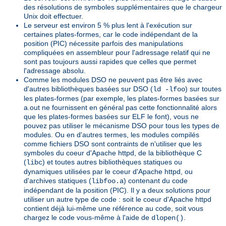
des résolutions de symboles supplémentaires que le chargeur
Unix doit effectuer.
Le serveur est environ 5 % plus lent à l'exécution sur
certaines plates-formes, car le code indépendant de la
position (PIC) nécessite parfois des manipulations
compliquées en assembleur pour l'adressage relatif qui ne
sont pas toujours aussi rapides que celles que permet
l'adressage absolu.
Comme les modules DSO ne peuvent pas être liés avec
d'autres bibliothèques basées sur DSO (
) sur toutes
ld -lfoo
les plates-formes (par exemple, les plates-formes basées sur
a.out ne fournissent en général pas cette fonctionnalité alors
que les plates-formes basées sur ELF le font), vous ne
pouvez pas utiliser le mécanisme DSO pour tous les types de
modules. Ou en d'autres termes, les modules compilés
comme fichiers DSO sont contraints de n'utiliser que les
symboles du coeur d'Apache httpd, de la bibliothèque C
(
) et toutes autres bibliothèques statiques ou
libc
dynamiques utilisées par le coeur d'Apache httpd, ou
d'archives statiques (
) contenant du code
libfoo.a
indépendant de la position (PIC). Il y a deux solutions pour
utiliser un autre type de code : soit le coeur d'Apache httpd
contient déjà lui-même une référence au code, soit vous
chargez le code vous-même à l'aide de
.
dlopen()