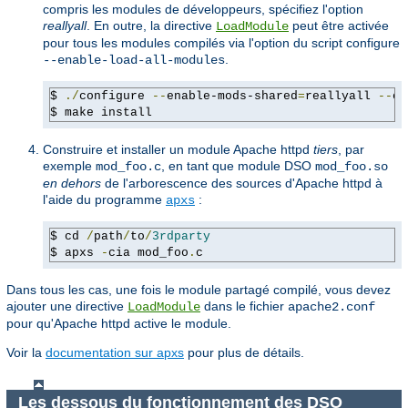
compris les modules de développeurs, spécifiez l'option
reallyall
. En outre, la directive
peut être activée
LoadModule
pour tous les modules compilés via l'option du script configure
.
--enable-load-all-modules
$ 
./
configure 
--
enable-mods-shared
=
reallyall 
--
en
$ make install
Construire et installer un module Apache httpd
tiers
, par
exemple
, en tant que module DSO
mod_foo.c
mod_foo.so
en dehors
de l'arborescence des sources d'Apache httpd à
l'aide du programme
:
apxs
$ cd 
/
path
/
to
/
3rdparty
$ apxs 
-
cia mod_foo
.
c
Dans tous les cas, une fois le module partagé compilé, vous devez
ajouter une directive
dans le fichier
LoadModule
apache2.conf
pour qu'Apache httpd active le module.
Voir la
documentation sur apxs
pour plus de détails.
Les dessous du fonctionnement des DSO