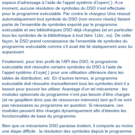
espace d'adressage à l'aide de l'appel système
. A ce
dlopen()
moment, aucune résolution de symboles du DSO n'est effectuée
pour le programme exécutable. Par contre le chargeur Unix résoud
automatiquement tout symbole du DSO (non encore résolu) faisant
partie de l'ensemble de symboles exporté par le programme
exécutable et ses bibliothèques DSO déjà chargées (et en particulier
tous les symboles de la bibliothèque à tout faire
). De cette
libc.so
façon, le DSO prend connaissance de l'ensemble de symboles du
programme exécutable comme s'il avait été lié statiquement avec lui
auparavant.
Finalement, pour tirer profit de l'API des DSO, le programme
exécutable doit résoudre certains symboles du DSO à l'aide de
l'appel système
pour une utilisation ultérieure dans les
dlsym()
tables de distribution,
etc.
En d'autres termes, le programme
exécutable doit résoudre manuellement tous les symboles dont il a
besoin pour pouvoir les utiliser. Avantage d'un tel mécanisme : les
modules optionnels du programme n'ont pas besoin d'être chargés
(et ne gaspillent donc pas de ressources mémoire) tant qu'il ne sont
pas nécessaires au programme en question. Si nécessaire, ces
modules peuvent être chargés dynamiquement afin d'étendre les
fonctionnalités de base du programme.
Bien que ce mécanisme DSO paraisse évident, il comporte au moins
une étape difficile : la résolution des symboles depuis le programme