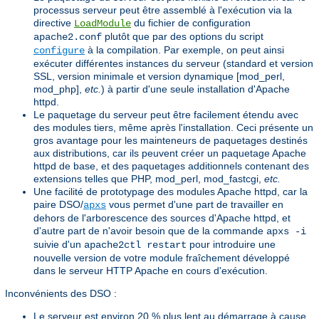
processus serveur peut être assemblé à l'exécution via la
directive
du fichier de configuration
LoadModule
plutôt que par des options du script
apache2.conf
à la compilation. Par exemple, on peut ainsi
configure
exécuter différentes instances du serveur (standard et version
SSL, version minimale et version dynamique [mod_perl,
mod_php],
etc.
) à partir d'une seule installation d'Apache
httpd.
Le paquetage du serveur peut être facilement étendu avec
des modules tiers, même après l'installation. Ceci présente un
gros avantage pour les mainteneurs de paquetages destinés
aux distributions, car ils peuvent créer un paquetage Apache
httpd de base, et des paquetages additionnels contenant des
extensions telles que PHP, mod_perl, mod_fastcgi,
etc.
Une facilité de prototypage des modules Apache httpd, car la
paire DSO/
vous permet d'une part de travailler en
apxs
dehors de l'arborescence des sources d'Apache httpd, et
d'autre part de n'avoir besoin que de la commande
apxs -i
suivie d'un
pour introduire une
apache2ctl restart
nouvelle version de votre module fraîchement développé
dans le serveur HTTP Apache en cours d'exécution.
Inconvénients des DSO :
Le serveur est environ 20 % plus lent au démarrage à cause