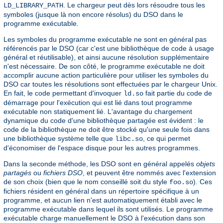
. Le chargeur peut dès lors résoudre tous les
LD_LIBRARY_PATH
symboles (jusque là non encore résolus) du DSO dans le
programme exécutable.
Les symboles du programme exécutable ne sont en général pas
référencés par le DSO (car c'est une bibliothèque de code à usage
général et réutilisable), et ainsi aucune résolution supplémentaire
n'est nécessaire. De son côté, le programme exécutable ne doit
accomplir aucune action particulière pour utiliser les symboles du
DSO car toutes les résolutions sont effectuées par le chargeur Unix.
En fait, le code permettant d'invoquer
fait partie du code de
ld.so
démarrage pour l'exécution qui est lié dans tout programme
exécutable non statiquement lié. L'avantage du chargement
dynamique du code d'une bibliothèque partagée est évident : le
code de la bibliothèque ne doit être stocké qu'une seule fois dans
une bibliothèque système telle que
, ce qui permet
libc.so
d'économiser de l'espace disque pour les autres programmes.
Dans la seconde méthode, les DSO sont en général appelés
objets
partagés
ou
fichiers DSO
, et peuvent être nommés avec l'extension
de son choix (bien que le nom conseillé soit du style
). Ces
foo.so
fichiers résident en général dans un répertoire spécifique à un
programme, et aucun lien n'est automatiquement établi avec le
programme exécutable dans lequel ils sont utilisés. Le programme
exécutable charge manuellement le DSO à l'exécution dans son