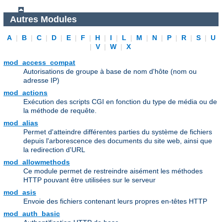
Autres Modules
A
|
B
|
C
|
D
|
E
|
F
|
H
|
I
|
L
|
M
|
N
|
P
|
R
|
S
|
U
|
V
|
W
|
X
mod_access_compat
Autorisations de groupe à base de nom d'hôte (nom ou
adresse IP)
mod_actions
Exécution des scripts CGI en fonction du type de média ou de
la méthode de requête.
mod_alias
Permet d'atteindre différentes parties du système de fichiers
depuis l'arborescence des documents du site web, ainsi que
la redirection d'URL
mod_allowmethods
Ce module permet de restreindre aisément les méthodes
HTTP pouvant être utilisées sur le serveur
mod_asis
Envoie des fichiers contenant leurs propres en-têtes HTTP
mod_auth_basic