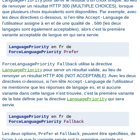
LanguagePriority
de renvoyer un résultat HTTP 300 (MULTIPLE CHOICES), lorsque
que plusieurs choix équivalents sont disponibles. Par exemple, avec
les deux directives ci-dessous, si l'en-tête
de
Accept-Language
l'utilisateur assigne à
et
une qualité de
(les deux
en
de
.500
langages sont également acceptables), alors c'est la première
variante acceptable de langue
qui sera servie.
en
LanguagePriority
ForceLanguagePriority
Prefer
utilise la directive
ForceLanguagePriority Fallback
pour servir un résultat valide, au lieu de
LanguagePriority
renvoyer un résultat HTTP 406 (NOT ACCEPTABLE). Avec les deux
directives ci-dessous, si l'en-tête
de l'utilisateur
Accept-Language
ne mentionne que les réponses de langage
, et si aucune
es
variante dans cette langue n'est trouvée, c'est la première variante
de la liste définie par la directive
qui sera
LanguagePriority
servie.
LanguagePriority
ForceLanguagePriority
Fallback
Les deux options,
et
, peuvent être spécifiées, de
Prefer
Fallback
façon à ce que la variante servie soit la première variante qui