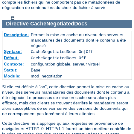
compte les fichiers qui ne comportent pas de métadonnées de
négociation de contenu lors du choix du fichier à servir.
Directive
CacheNegotiatedDocs
Description:
Permet la mise en cache au niveau des serveurs
mandataires des documents dont le contenu a été
négocié
Syntaxe:
CacheNegotiatedDocs On|Off
Défaut:
CacheNegotiatedDocs Off
Contexte:
configuration globale, serveur virtuel
Statut:
Base
Module:
mod_negotiation
Si elle est définie à "on", cette directive permet la mise en cache au
niveau des serveurs mandataires des documents dont le contenu a
été négocié. Le processus de mise en cache sera alors plus
efficace, mais des clients se trouvant derrière le mandataire seront
alors susceptibles de se voir servir des versions de documents qui
ne correspondent pas forcément à leurs attentes.
Cette directive ne s'applique qu'aux requêtes en provenance de
navigateurs HTTP/1.0. HTTP/1.1 fournit un bien meilleur contrôle de
la mise en cache des documents au contenu négocié, et cette