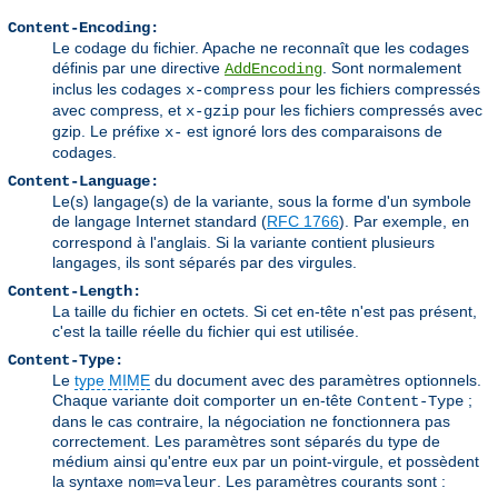
Content-Encoding:
Le codage du fichier. Apache ne reconnaît que les codages
définis par une directive
. Sont normalement
AddEncoding
inclus les codages
pour les fichiers compressés
x-compress
avec compress, et
pour les fichiers compressés avec
x-gzip
gzip. Le préfixe
est ignoré lors des comparaisons de
x-
codages.
Content-Language:
Le(s) langage(s) de la variante, sous la forme d'un symbole
de langage Internet standard (
RFC 1766
). Par exemple,
en
correspond à l'anglais. Si la variante contient plusieurs
langages, ils sont séparés par des virgules.
Content-Length:
La taille du fichier en octets. Si cet en-tête n'est pas présent,
c'est la taille réelle du fichier qui est utilisée.
Content-Type:
Le
type MIME
du document avec des paramètres optionnels.
Chaque variante doit comporter un en-tête
;
Content-Type
dans le cas contraire, la négociation ne fonctionnera pas
correctement. Les paramètres sont séparés du type de
médium ainsi qu'entre eux par un point-virgule, et possèdent
la syntaxe
. Les paramètres courants sont :
nom=valeur