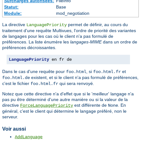
Surcharges autorisées:
FileInfo
Statut:
Base
Module:
mod_negotiation
La directive
permet de définir, au cours du
LanguagePriority
traitement d'une requête Multivues, l'ordre de priorité des variantes
de langages pour les cas où le client n'a pas formulé de
préférences. La liste énumère les
langages-MIME
dans un ordre de
préférences décroissantes.
LanguagePriority
 en fr de
Dans le cas d'une requête pour
, si
et
foo.html
foo.html.fr
existent, et si le client n'a pas formulé de préférences,
foo.html.de
c'est le fichier
qui sera renvoyé.
foo.html.fr
Notez que cette directive n'a d'effet que si le 'meilleur' langage n'a
pas pu être déterminé d'une autre manière ou si la valeur de la
directive
est différente de
. En
ForceLanguagePriority
None
général, c'est le client qui détermine le langage préféré, non le
serveur.
Voir aussi
AddLanguage