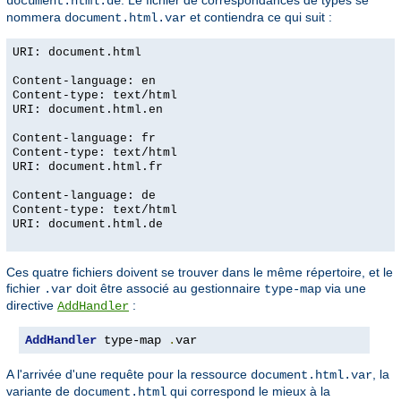
. Le fichier de correspondances de types se
document.html.de
nommera
et contiendra ce qui suit :
document.html.var
URI: document.html
Content-language: en
Content-type: text/html
URI: document.html.en
Content-language: fr
Content-type: text/html
URI: document.html.fr
Content-language: de
Content-type: text/html
URI: document.html.de
Ces quatre fichiers doivent se trouver dans le même répertoire, et le
fichier
doit être associé au gestionnaire
via une
.var
type-map
directive
:
AddHandler
AddHandler
 type-map 
.
var
A l'arrivée d'une requête pour la ressource
, la
document.html.var
variante de
qui correspond le mieux à la
document.html