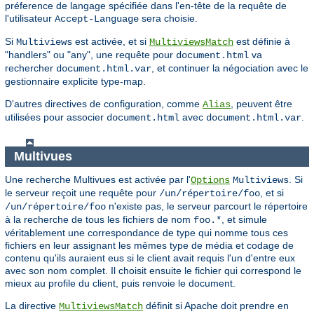
préference de langage spécifiée dans l'en-tête de la requête de
l'utilisateur
sera choisie.
Accept-Language
Si
est activée, et si
est définie à
Multiviews
MultiviewsMatch
"handlers" ou "any", une requête pour
va
document.html
rechercher
, et continuer la négociation avec le
document.html.var
gestionnaire explicite type-map.
D'autres directives de configuration, comme
, peuvent être
Alias
utilisées pour associer
avec
.
document.html
document.html.var
Multivues
Une recherche Multivues est activée par l'
. Si
Options
Multiviews
le serveur reçoit une requête pour
, et si
/un/répertoire/foo
n'existe pas, le serveur parcourt le répertoire
/un/répertoire/foo
à la recherche de tous les fichiers de nom
, et simule
foo.*
véritablement une correspondance de type qui nomme tous ces
fichiers en leur assignant les mêmes type de média et codage de
contenu qu'ils auraient eus si le client avait requis l'un d'entre eux
avec son nom complet. Il choisit ensuite le fichier qui correspond le
mieux au profile du client, puis renvoie le document.
La directive
définit si Apache doit prendre en
MultiviewsMatch