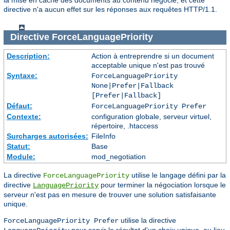
directive n'a aucun effet sur les réponses aux requêtes HTTP/1.1.
Directive
ForceLanguagePriority
Description:
Action à entreprendre si un document
acceptable unique n'est pas trouvé
Syntaxe:
ForceLanguagePriority
None|Prefer|Fallback
[Prefer|Fallback]
Défaut:
ForceLanguagePriority Prefer
Contexte:
configuration globale, serveur virtuel,
répertoire, .htaccess
Surcharges autorisées:
FileInfo
Statut:
Base
Module:
mod_negotiation
La directive
utilise le langage défini par la
ForceLanguagePriority
directive
pour terminer la négociation lorsque le
LanguagePriority
serveur n'est pas en mesure de trouver une solution satisfaisante
unique.
utilise la directive
ForceLanguagePriority Prefer
pour servir le résultat d'un choix unique, au lieu