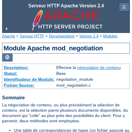
Serveur HTTP Apache Version 2.4
☰
Apache
>
Serveur HTTP
>
Documentation
>
Version 2.4
>
Modules
Module Apache mod_negotiation
Description:
Effectue la
négociation de contenu
Statut:
Base
Identificateur de Module:
negotiation_module
Fichier Source:
mod_negotiation.c
Sommaire
La négociation de contenu, ou plus précisément la sélection de
contenu, est la sélection parmi plusieurs documents disponibles, du
document qui "colle" au plus près des possibilités du client. Pour y
parvenir, deux méthodes sont employées.
Une table de correspondances de types (un fichier associé au