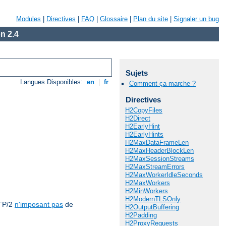
Modules
|
Directives
|
FAQ
|
Glossaire
|
Plan du site
|
Signaler un bug
n 2.4
Sujets
Langues Disponibles:
en
|
fr
Comment ça marche ?
Directives
H2CopyFiles
H2Direct
H2EarlyHint
H2EarlyHints
H2MaxDataFrameLen
H2MaxHeaderBlockLen
H2MaxSessionStreams
H2MaxStreamErrors
H2MaxWorkerIdleSeconds
H2MaxWorkers
H2MinWorkers
H2ModernTLSOnly
TP/2
n'imposant pas
de
H2OutputBuffering
H2Padding
H2ProxyRequests