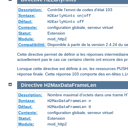
Description:
Contrôle l'envoi de codes d'état 103
Syntaxe:
H2EarlyHints on|off
Défaut:
H2EarlyHints off
Contexte:
configuration globale, serveur virtuel
Statut:
Extension
Module:
mod_http2
Compatibilité:
Disponible à partir de la version 2.4.24 du
Cette directive permet de définir si les réponses intermédiai
actuellement pas le cas car certains clients ont encore des 
Lorsque cette directive est définie à
, les ressources PUSHé
on
réponse finale. Cette réponse 103 comporte des en-têtes
Li
Directive
H2MaxDataFrameLen
Description:
Nombre maximal d'octets dans une trame 
Syntaxe:
H2MaxDataFrameLen
n
Défaut:
H2MaxDataFrameLen 0
Contexte:
configuration globale, serveur virtuel
Statut:
Extension
Module:
mod_http2