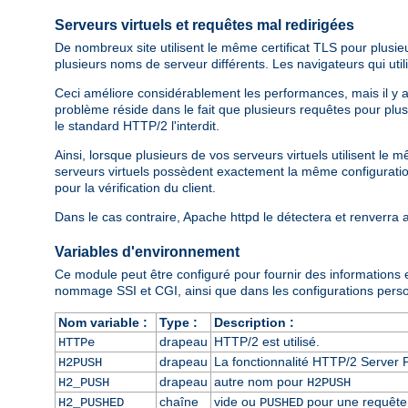
Serveurs virtuels et requêtes mal redirigées
De nombreux site utilisent le même certificat TLS pour plusi
plusieurs noms de serveur différents. Les navigateurs qui ut
Ceci améliore considérablement les performances, mais il y a un
problème réside dans le fait que plusieurs requêtes pour plu
le standard HTTP/2 l'interdit.
Ainsi, lorsque plusieurs de vos serveurs virtuels utilisent le
serveurs virtuels possèdent exactement la même configuration 
pour la vérification du client.
Dans le cas contraire, Apache httpd le détectera et renverra
Variables d'environnement
Ce module peut être configuré pour fournir des informations
nommage SSI et CGI, ainsi que dans les configurations person
Nom variable :
Type :
Description :
drapeau
HTTP/2 est utilisé.
HTTPe
drapeau
La fonctionnalité HTTP/2 Server P
H2PUSH
drapeau
autre nom pour
H2_PUSH
H2PUSH
chaîne
vide ou
pour une requête 
H2_PUSHED
PUSHED