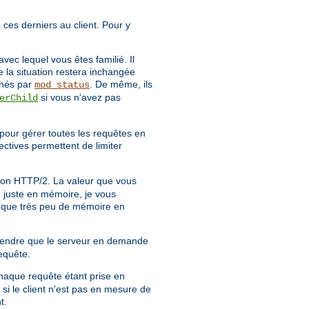
e ces derniers au client. Pour y
vec lequel vous êtes familié. Il
e la situation restera inchangée
chés par
. De même, ils
mod_status
si vous n'avez pas
erChild
pour gérer toutes les requêtes en
ectives permettent de limiter
xion HTTP/2. La valeur que vous
u juste en mémoire, je vous
nt que très peu de mémoire en
attendre que le serveur en demande
equête.
haque requête étant prise en
i le client n'est pas en mesure de
t.