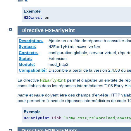
autre.
Exemple
H2Direct
 on
Directive
H2EarlyHint
Description:
Ajoute un en-tête de réponse à consulter dan
Syntaxe:
H2EarlyHint
name
value
Contexte:
configuration globale, serveur virtuel, répert
Statut:
Extension
Module:
mod_http2
Compatibilité:
Disponible à partir de la version 2.4.58 du
La directive
permet d'ajouter un en-tête de rép
H2EarlyHint
consultables dans les réponses intermédiaires "103 Early Hint
name
et
value
doivent être des champs d'en-tête HTTP valab
pour permettre l'envoi de réponses intermédiaires de code 10
Exemple
H2EarlyHint
Link
"</my.css>;rel=preload;as=st
Directive
H2EarlyHints