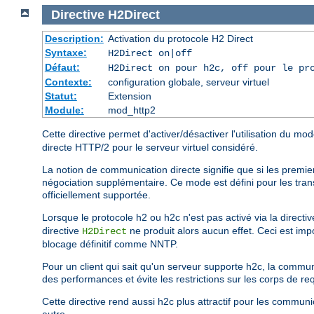
Directive
H2Direct
Description:
Activation du protocole H2 Direct
Syntaxe:
H2Direct on|off
Défaut:
H2Direct on pour h2c, off pour le pr
Contexte:
configuration globale, serveur virtuel
Statut:
Extension
Module:
mod_http2
Cette directive permet d'activer/désactiver l'utilisation du m
directe HTTP/2 pour le serveur virtuel considéré.
La notion de communication directe signifie que si les premie
négociation supplémentaire. Ce mode est défini pour les tran
officiellement supportée.
Lorsque le protocole h2 ou h2c n'est pas activé via la directi
directive
ne produit alors aucun effet. Ceci est impo
H2Direct
blocage définitif comme NNTP.
Pour un client qui sait qu'un serveur supporte h2c, la commu
des performances et évite les restrictions sur les corps de re
Cette directive rend aussi h2c plus attractif pour les commu