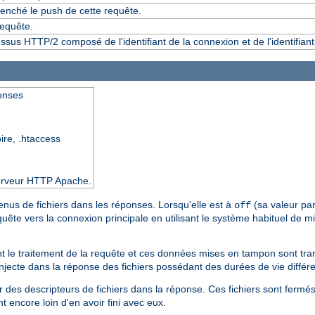
enché le push de cette requête.
requête.
essus HTTP/2 composé de l'identifiant de la connexion et de l'identifian
ponses
oire, .htaccess
 serveur HTTP Apache.
tenus de fichiers dans les réponses. Lorsqu'elle est à
(sa valeur par
off
equête vers la connexion principale en utilisant le système habituel de
ant le traitement de la requête et ces données mises en tampon sont tr
injecte dans la réponse des fichiers possédant des durées de vie différ
r des descripteurs de fichiers dans la réponse. Ces fichiers sont fermé
 encore loin d'en avoir fini avec eux.