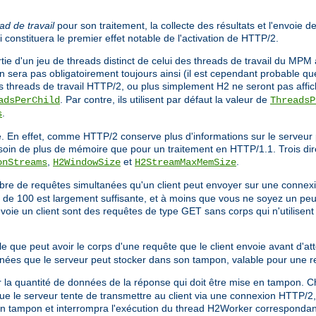
ad de travail
pour son traitement, la collecte des résultats et l'envoie d
ci constituera le premier effet notable de l'activation de HTTP/2.
tie d'un jeu de threads distinct de celui des threads de travail du MPM a
n sera pas obligatoirement toujours ainsi (il est cependant probable qu
es threads de travail HTTP/2, ou plus simplement H2 ne seront pas affi
. Par contre, ils utilisent par défaut la valeur de
adsPerChild
ThreadsP
.
s
 En effet, comme HTTP/2 conserve plus d'informations sur le serveur 
besoin de plus de mémoire que pour un traitement en HTTP/1.1. Trois dir
,
et
.
onStreams
H2WindowSize
H2StreamMaxMemSize
bre de requêtes simultanées qu'un client peut envoyer sur une conne
est de 100 est largement suffisante, et à moins que vous ne soyez un pe
nvoie un client sont des requêtes de type GET sans corps qui n'utilise
ale que peut avoir le corps d'une requête que le client envoie avant d'
données que le serveur peut stocker dans son tampon, valable pour une r
r la quantité de données de la réponse qui doit être mise en tampon. C
 le serveur tente de transmettre au client via une connexion HTTP/2, s
en tampon et interrompra l'exécution du thread H2Worker correspondan