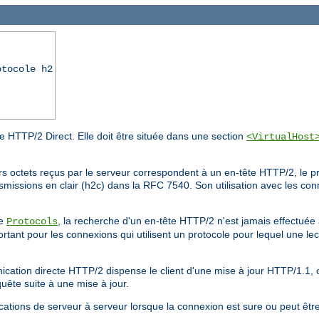
otocole h2
ode HTTP/2 Direct. Elle doit être située dans une section
<VirtualHost
rs octets reçus par le serveur correspondent à un en-tête HTTP/2, le p
smissions en clair (h2c) dans la RFC 7540. Son utilisation avec les co
ve
, la recherche d'un en-tête HTTP/2 n'est jamais effectuée
Protocols
rtant pour les connexions qui utilisent un protocole pour lequel une lect
nication directe HTTP/2 dispense le client d'une mise à jour HTTP/1.1, 
quête suite à une mise à jour.
nications de serveur à serveur lorsque la connexion est sure ou peut êt