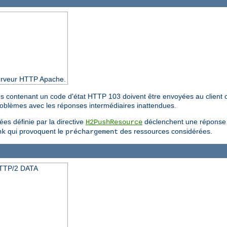
 serveur HTTP Apache.
res contenant un code d'état HTTP 103 doivent être envoyées au client 
problèmes avec les réponses intermédiaires inattendues.
es définie par la directive
déclenchent une réponse i
H2PushResource
qui provoquent le
des ressources considérées.
nk
préchargement
HTTP/2 DATA