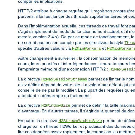
compte les implications.
HTTP/2 attribue à chaque requête qu'il reçoit son propre
thre
parvenir, il lui faut lancer des threads supplémentaires, et ce
Dans l'implémentation actuelle, ces threads de travail font par
s'agit simplement du mode de fonctionnement actuel, et il n'e
avec la version 2.4.x). De par ce mode de fonctionnement, l
ne seront pas pris en compte par les directives du style
Thre
spécifié d'autres valeurs via
et
H2MinWorkers
H2MaxWorker
Autre changement à surveiller : la consommation de mémoire.
cours, leurs priorités et interdépendances, il aura toujours 
l'empreinte mémoire d'une connexion HTTP/2 :
H2MaxSessi
La directive
permet de limiter le nom
H2MaxSessionStreams
allez définir dépend de votre site. La valeur par défaut qui 
conseille de ne pas la modifier. La plupart des requêtes qu'e
attendant le démarrage du traitement.
La directive
permet de définir la taille maxim
H2WindowSize
d'avantage. En d'autres termes, il s'agit de la quantité de 
En outre, la directive
permet de défini
H2StreamMaxMemSize
charge par un thread H2Worker et produisant des données que
lire ces données assez rapidement, la connexion les mettra 