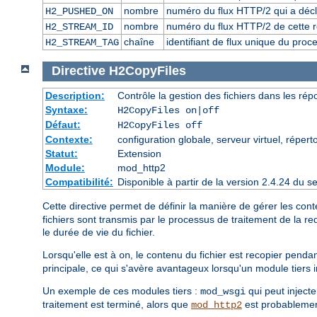
nombre
numéro du flux HTTP/2 qui a décl
H2_PUSHED_ON
nombre
numéro du flux HTTP/2 de cette 
H2_STREAM_ID
chaîne
identifiant de flux unique du proc
H2_STREAM_TAG
Directive
H2CopyFiles
Description:
Contrôle la gestion des fichiers dans les ré
Syntaxe:
H2CopyFiles on|off
Défaut:
H2CopyFiles off
Contexte:
configuration globale, serveur virtuel, répert
Statut:
Extension
Module:
mod_http2
Compatibilité:
Disponible à partir de la version 2.4.24 du
Cette directive permet de définir la manière de gérer les con
fichiers sont transmis par le processus de traitement de la r
le durée de vie du fichier.
Lorsqu'elle est à
, le contenu du fichier est recopier pend
on
principale, ce qui s'avère avantageux lorsqu'un module tiers 
Un exemple de ces modules tiers :
qui peut injecte
mod_wsgi
traitement est terminé, alors que
est probablement
mod_http2