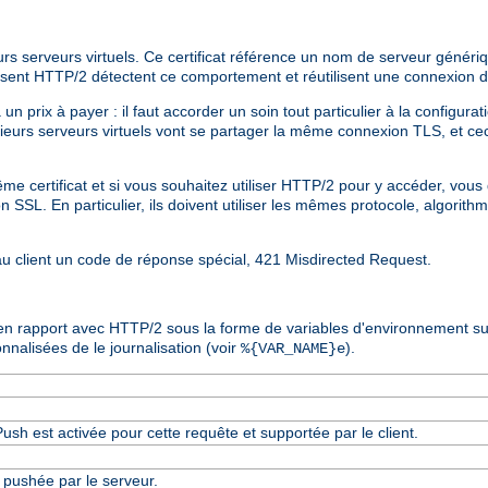
eurs serveurs virtuels. Ce certificat référence un nom de serveur génér
ilisent HTTP/2 détectent ce comportement et réutilisent une connexion 
 prix à payer : il faut accorder un soin tout particulier à la configurati
sieurs serveurs virtuels vont se partager la même connexion TLS, et c
 même certificat et si vous souhaitez utiliser HTTP/2 pour y accéder, vo
SSL. En particulier, ils doivent utiliser les mêmes protocole, algorithm
 au client un code de réponse spécial, 421 Misdirected Request.
 en rapport avec HTTP/2 sous la forme de variables d'environnement s
nalisées de le journalisation (voir
).
%{VAR_NAME}e
ush est activée pour cette requête et supportée par le client.
pushée par le serveur.