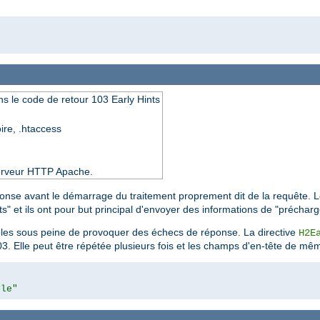
s le code de retour 103 Early Hints
oire, .htaccess
 serveur HTTP Apache.
onse avant le démarrage du traitement proprement dit de la requête. Le
s" et ils ont pour but principal d'envoyer des informations de "préchar
les sous peine de provoquer des échecs de réponse. La directive
H2E
3. Elle peut être répétée plusieurs fois et les champs d'en-tête de mê
yle"