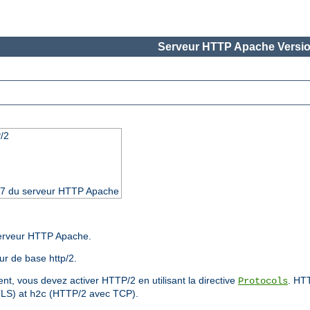
Serveur HTTP Apache Versio
/2
4.17 du serveur HTTP Apache
serveur HTTP Apache.
r de base http/2.
nt, vous devez activer HTTP/2 en utilisant la directive
. HT
Protocols
LS) at
(HTTP/2 avec TCP).
h2c