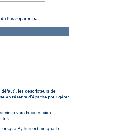
t du flux séparés par
.
-
 défaut), les descripteurs de
 mise en réserve d'Apache pour gérer
ansmises vers la connexion
entes.
s lorsque Python estime que le