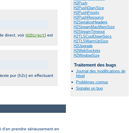
H2Push
H2PushDiarySize
H2PushPriority
H2PushResource
H2SerializeHeaders
H2StreamMaxMemSize
H2StreamTimeout
e direct, voir
) est
H2Direct
H2TLSCoolDownSecs
H2TLSWarmUpSize
H2Upgrade
H2WebSockets
H2WindowSize
Traitement des bugs
Journal des modifications de
exte pur (h2c) en effectuant
httpd
Problèmes connus
Signaler un bug
llé d'en prendre sérieusement en