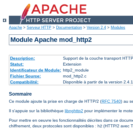
Apache
>
Serveur HTTP
>
Documentation
>
Version 2.4
>
Modules
Module Apache mod_http2
Description:
Support de la couche transport HTTP
Statut:
Extension
Identificateur de Module:
http2_module
Fichier Source:
mod_http2.c
Compatibilité:
Disponible à partir de la version 2.
Sommaire
Ce module ajoute la prise en charge de HTTP/2 (
RFC 7540
) au 
Il s'appuie sur la bibliothèque
libnghttp2
pour implémenter le moteu
Pour mettre en oeuvre les fonctionnalités décrites dans ce docume
chiffrement, deux protocoles sont disponibles :
(HTTP/2 avec T
h2