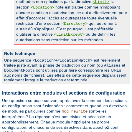
méthodes non spécifiées par la directive
, la
<Limit>
section
hôte est traitée comme n’imposant
<Location>
aucune condition d’autorisation, ce qui a effectivement pour
effet d’accorder l’accès et outrepasse toute éventuelle
restriction d’une section
qui, autrement,
<Directory>
aurait dû s’appliquer. C’est pourquoi il est préférable
d’utiliser la directive
ou de définir les
<LimitExcept>
autorisations sans restriction sur les méthodes.
Note technique
Une séquence
/
est réellement
<Location>
<LocationMatch>
traitée juste avant la phase de traduction du nom (où
et
Aliases
sont utilisés pour faire correspondre les URLs
DocumentRoots
aux noms de fichiers). Les effets de cette séquence disparaissent
totalement lorsque la traduction est terminée.
Interactions entre modules et sections de configuration
Une question se pose souvent après avoir lu comment les sections
de configuration sont fusionnées : comment et quand les directives
de modules particuliers comme
sont-elles
mod_rewrite
interprétées ? La réponse n'est pas triviale et nécessite un
approfondissement. Chaque module httpd gère sa propre
configuration, et chacune de ses directives dans apache2.conf