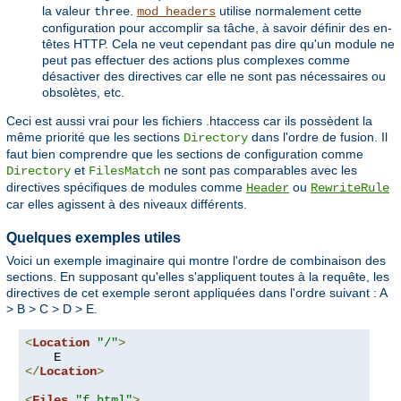
la valeur
.
utilise normalement cette
three
mod_headers
configuration pour accomplir sa tâche, à savoir définir des en-
têtes HTTP. Cela ne veut cependant pas dire qu'un module ne
peut pas effectuer des actions plus complexes comme
désactiver des directives car elle ne sont pas nécessaires ou
obsolètes, etc.
Ceci est aussi vrai pour les fichiers .htaccess car ils possèdent la
même priorité que les sections
dans l'ordre de fusion. Il
Directory
faut bien comprendre que les sections de configuration comme
et
ne sont pas comparables avec les
Directory
FilesMatch
directives spécifiques de modules comme
ou
Header
RewriteRule
car elles agissent à des niveaux différents.
Quelques exemples utiles
Voici un exemple imaginaire qui montre l'ordre de combinaison des
sections. En supposant qu'elles s'appliquent toutes à la requête, les
directives de cet exemple seront appliquées dans l'ordre suivant : A
> B > C > D > E.
<
Location
"/"
>
</
Location
>
<
Files
"f.html"
>