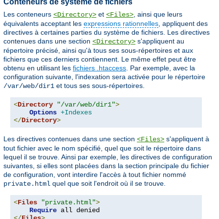
Conteneurs de système de fichiers
Les conteneurs
et
, ainsi que leurs
<Directory>
<Files>
équivalents acceptant les
expressions rationnelles
, appliquent des
directives à certaines parties du système de fichiers. Les directives
contenues dans une section
s'appliquent au
<Directory>
répertoire précisé, ainsi qu'à tous ses sous-répertoires et aux
fichiers que ces derniers contiennent. Le même effet peut être
obtenu en utilisant les
fichiers .htaccess
. Par exemple, avec la
configuration suivante, l'indexation sera activée pour le répertoire
et tous ses sous-répertoires.
/var/web/dir1
<
Directory
"/var/web/dir1"
>
Options
+Indexes
</
Directory
>
Les directives contenues dans une section
s'appliquent à
<Files>
tout fichier avec le nom spécifié, quel que soit le répertoire dans
lequel il se trouve. Ainsi par exemple, les directives de configuration
suivantes, si elles sont placées dans la section principale du fichier
de configuration, vont interdire l'accès à tout fichier nommé
quel que soit l'endroit où il se trouve.
private.html
<
Files
"private.html"
>
Require
</
Files
>