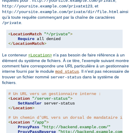
requêtes pour :
,
http://yoursite.example.com/private
, et
http://yoursite.example.com/private123
ainsi
http://yoursite.example.com/private/dir/file.html
qu'à toute requête commençant par la chaîne de caractères
.
/private
<
LocationMatch
"^/private"
>
Require
</
LocationMatch
>
Le conteneur
n'a pas besoin de faire référence à un
<Location>
élément du système de fichiers. À ce titre, l'exemple suivant montre
comment faire correspondre une URL particulière à un gestionnaire
interne fourni par le module
. Il n'est pas nécessaire de
mod_status
trouver un fichier nommé
dans le système de
server-status
fichiers.
# Un URL vers un gestionnaire interne :
<
Location
"/server-status"
>
SetHandler
</
Location
>
# Un chemin d’URL vers un dorsal de mandataire inver
<
Location
"/app"
>
ProxyPass
"http://backend.example.com/"
ProxyPassReverse
"http://backend.example.com/"