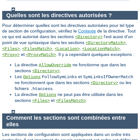
Quelles sont les directives autorisées ?
Pour déterminer quelles sont les directives autorisées pour tel type
de section de configuration, vérifiez le
Contexte
de la directive. Tout
ce qui est autorisé dans les sections
l'est aussi d'un
<Directory>
point de vue syntaxique dans les sections
,
<DirectoryMatch>
,
,
,
,
<Files>
<FilesMatch>
<Location>
<LocationMatch>
et
. Il y a cependant quelques exceptions :
<Proxy>
<ProxyMatch>
La directive
ne fonctionne que dans les
AllowOverride
sections
.
<Directory>
Les
et
Options
FollowSymLinks
SymLinksIfOwnerMatch
ne fonctionnent que dans les sections
ou les
<Directory>
fichiers
.
.htaccess
La directive
ne peut pas être utilisée dans les
Options
sections
et
.
<Files>
<FilesMatch>
Comment les sections sont combinées entre
elles
Les sections de configuration sont appliquées dans un ordre très