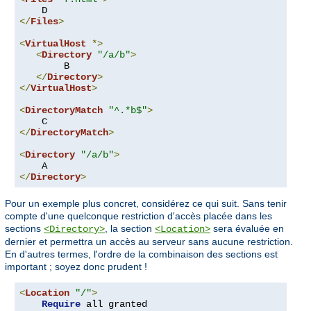
</
Files
>
<
VirtualHost
*>
<
Directory
"/a/b"
>
        B

</
Directory
>
</
VirtualHost
>
<
DirectoryMatch
"^.*b$"
>
</
DirectoryMatch
>
<
Directory
"/a/b"
>
</
Directory
>
Pour un exemple plus concret, considérez ce qui suit. Sans tenir
compte d'une quelconque restriction d'accès placée dans les
sections
, la section
sera évaluée en
<Directory>
<Location>
dernier et permettra un accès au serveur sans aucune restriction.
En d'autres termes, l'ordre de la combinaison des sections est
important ; soyez donc prudent !
<
Location
"/"
>
Require