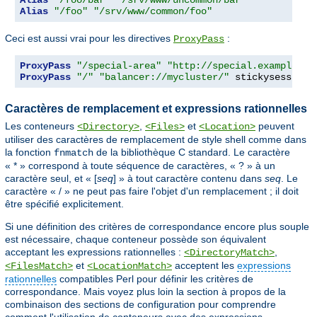
Alias
"/foo"
"/srv/www/common/foo"
Ceci est aussi vrai pour les directives
:
ProxyPass
ProxyPass
"/special-area"
"http://special.example.co
ProxyPass
"/"
"balancer://mycluster/"
 stickysession
=
Caractères de remplacement et expressions rationnelles
Les conteneurs
,
et
peuvent
<Directory>
<Files>
<Location>
utiliser des caractères de remplacement de style shell comme dans
la fonction
de la bibliothèque C standard. Le caractère
fnmatch
« * » correspond à toute séquence de caractères, « ? » à un
caractère seul, et « [
seq
] » à tout caractère contenu dans
seq
. Le
caractère « / » ne peut pas faire l'objet d'un remplacement ; il doit
être spécifié explicitement.
Si une définition des critères de correspondance encore plus souple
est nécessaire, chaque conteneur possède son équivalent
acceptant les expressions rationnelles :
,
<DirectoryMatch>
et
acceptent les
expressions
<FilesMatch>
<LocationMatch>
rationnelles
compatibles Perl pour définir les critères de
correspondance. Mais voyez plus loin la section à propos de la
combinaison des sections de configuration pour comprendre