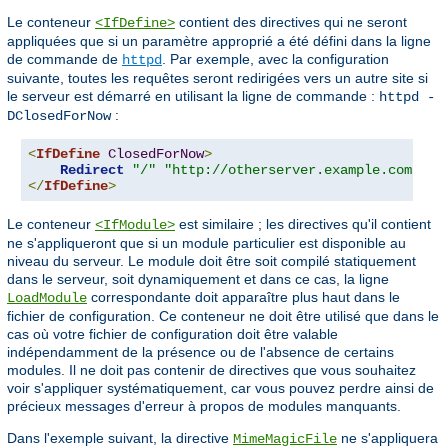
Le conteneur
contient des directives qui ne seront
<IfDefine>
appliquées que si un paramètre approprié a été défini dans la ligne
de commande de
. Par exemple, avec la configuration
httpd
suivante, toutes les requêtes seront redirigées vers un autre site si
le serveur est démarré en utilisant la ligne de commande :
httpd -
:
DClosedForNow
<
IfDefine
ClosedForNow
>
Redirect
"/"
"http://otherserver.example.com/"
</
IfDefine
>
Le conteneur
est similaire ; les directives qu'il contient
<IfModule>
ne s'appliqueront que si un module particulier est disponible au
niveau du serveur. Le module doit être soit compilé statiquement
dans le serveur, soit dynamiquement et dans ce cas, la ligne
correspondante doit apparaître plus haut dans le
LoadModule
fichier de configuration. Ce conteneur ne doit être utilisé que dans le
cas où votre fichier de configuration doit être valable
indépendamment de la présence ou de l'absence de certains
modules. Il ne doit pas contenir de directives que vous souhaitez
voir s'appliquer systématiquement, car vous pouvez perdre ainsi de
précieux messages d'erreur à propos de modules manquants.
Dans l'exemple suivant, la directive
ne s'appliquera
MimeMagicFile