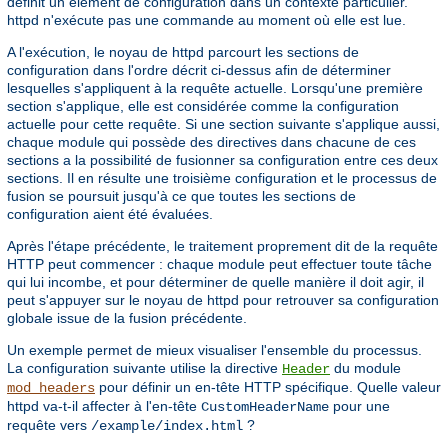
définit un élément de configuration dans un contexte particulier.
httpd n'exécute pas une commande au moment où elle est lue.
A l'exécution, le noyau de httpd parcourt les sections de
configuration dans l'ordre décrit ci-dessus afin de déterminer
lesquelles s'appliquent à la requête actuelle. Lorsqu'une première
section s'applique, elle est considérée comme la configuration
actuelle pour cette requête. Si une section suivante s'applique aussi,
chaque module qui possède des directives dans chacune de ces
sections a la possibilité de fusionner sa configuration entre ces deux
sections. Il en résulte une troisième configuration et le processus de
fusion se poursuit jusqu'à ce que toutes les sections de
configuration aient été évaluées.
Après l'étape précédente, le traitement proprement dit de la requête
HTTP peut commencer : chaque module peut effectuer toute tâche
qui lui incombe, et pour déterminer de quelle manière il doit agir, il
peut s'appuyer sur le noyau de httpd pour retrouver sa configuration
globale issue de la fusion précédente.
Un exemple permet de mieux visualiser l'ensemble du processus.
La configuration suivante utilise la directive
du module
Header
pour définir un en-tête HTTP spécifique. Quelle valeur
mod_headers
httpd va-t-il affecter à l'en-tête
pour une
CustomHeaderName
requête vers
?
/example/index.html