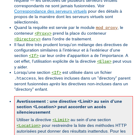
requête — les directives de plusieurs serveurs virtuels
correspondants ne sont jamais fusionnées. Voir
Correspondance des serveurs virtuels
pour des détails à
propos de la manière dont les serveurs virtuels sont
sélectionnés.
Quand la requête est servie par le module
, le
mod_proxy
conteneur
prend la place du conteneur
<Proxy>
dans l'ordre de traitement.
<Directory>
Il faut être très prudent lorsqu'on mélange des directives de
configuration similaires à l'intérieur et à l'extérieur d'une
section
car leur ordre d'apparition a de l'importance. A
<If>
cet effet, l'utilisation explicite de la directive
peut vous
<Else>
y aider.
Lorsqu'une section
est utilisée dans un fichier
<If>
, les directives incluses dans un "directory" parent
.htaccess
seront fusionnées
après
les directives non-incluses dans un
"directory" enfant.
Avertissement : une directive <Limit> au sein d’une
section <Location> peut accorder un accès
silencieusement
Utiliser la directive
au sein d’une section
<Limit>
pour restreindre la liste des méthodes HTTP
<Location>
autorisées peut donner des résultats inattendus. Pour les