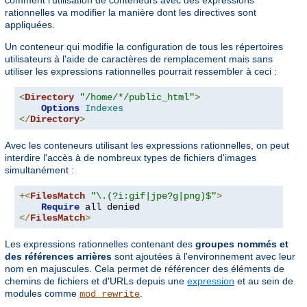
comment l'utilisation de conteneurs avec des expressions
rationnelles va modifier la manière dont les directives sont
appliquées.
Un conteneur qui modifie la configuration de tous les répertoires
utilisateurs à l'aide de caractères de remplacement mais sans
utiliser les expressions rationnelles pourrait ressembler à ceci :
<
Directory
"/home/*/public_html"
>
Options
Indexes
</
Directory
>
Avec les conteneurs utilisant les expressions rationnelles, on peut
interdire l'accès à de nombreux types de fichiers d'images
simultanément :
+<
FilesMatch
"\.(?i:gif|jpe?g|png)$"
>
Require
</
FilesMatch
>
Les expressions rationnelles contenant des
groupes nommés et
des références arrières
sont ajoutées à l'environnement avec leur
nom en majuscules. Cela permet de référencer des éléments de
chemins de fichiers et d'URLs depuis une
expression
et au sein de
modules comme
.
mod_rewrite