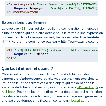
<
DirectoryMatch
"^/var/www/combined/(?<SITENAME>[^/]
Require
 ldap-group 
"cn=%{env:MATCH_SITENAME},ou=
</
DirectoryMatch
>
Expressions booléennes
La directive
permet de modifier la configuration en fonction
<If>
d'une condition qui peut être définie sous la forme d'une expression
booléenne. Dans l'exemple suivant, l'accès est interdit si l'en-tête
HTTP Referer ne commence pas par « http://www.example.com/ ».
<
If
"!(%{HTTP_REFERER} -strmatch 'http://www.example
Require
</
If
>
Que faut-il utiliser et quand ?
Choisir entre des conteneurs de système de fichiers et des
conteneurs d'arborescence du site web est vraiment très simple.
Pour appliquer des directives à des objets qui résident dans le
système de fichiers, utilisez toujours un conteneur
ou
<Directory>
. Pour appliquer des directives à des objets qui ne résident
<Files>
pas dans le système de fichiers (comme une page web générée par
une base de données), utilisez un conteneur
.
<Location>