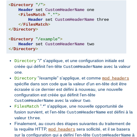
<
Directory
"/"
>
Header
 set 
CustomHeaderName
 one

<
FilesMatch
".*"
>
Header
 set 
CustomHeaderName
 three

</
FilesMatch
>
</
Directory
>
<
Directory
"/example"
>
Header
 set 
CustomHeaderName
</
Directory
>
"/" s'applique, et une configuration initiale est
Directory
créée qui définit l'en-tête
avec la valeur
CustomHeaderName
.
one
"/example" s'applique, et comme
Directory
mod_headers
spécifie dans son code que la valeur d'un en-tête doit être
écrasée si ce dernier est défini à nouveau, une nouvelle
configuration est créée qui définit l'en-tête
avec la valeur
.
CustomHeaderName
two
".*" s'applique, une nouvelle opportunité de
FilesMatch
fusion survient, et l'en-tête
est défini à la
CustomHeaderName
valeur
.
three
Finalement, au cours des étapes suivantes du traitement de
la requête HTTP,
sera sollicité, et il se basera
mod_headers
sur la configuration qui a défini l'en-tête
à
CustomHeaderName