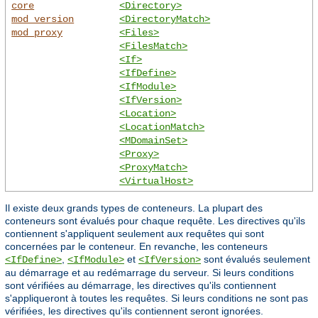
core
<Directory>
mod_version
<DirectoryMatch>
mod_proxy
<Files>
<FilesMatch>
<If>
<IfDefine>
<IfModule>
<IfVersion>
<Location>
<LocationMatch>
<MDomainSet>
<Proxy>
<ProxyMatch>
<VirtualHost>
Il existe deux grands types de conteneurs. La plupart des
conteneurs sont évalués pour chaque requête. Les directives qu'ils
contiennent s'appliquent seulement aux requêtes qui sont
concernées par le conteneur. En revanche, les conteneurs
,
et
sont évalués seulement
<IfDefine>
<IfModule>
<IfVersion>
au démarrage et au redémarrage du serveur. Si leurs conditions
sont vérifiées au démarrage, les directives qu'ils contiennent
s'appliqueront à toutes les requêtes. Si leurs conditions ne sont pas
vérifiées, les directives qu'ils contiennent seront ignorées.