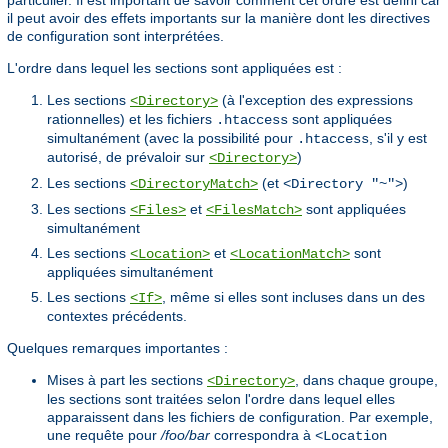
particulier. Il est important de savoir comment cet ordre est défini car
il peut avoir des effets importants sur la manière dont les directives
de configuration sont interprétées.
L'ordre dans lequel les sections sont appliquées est :
Les sections
(à l'exception des expressions
<Directory>
rationnelles) et les fichiers
sont appliquées
.htaccess
simultanément (avec la possibilité pour
, s'il y est
.htaccess
autorisé, de prévaloir sur
)
<Directory>
Les sections
(et
)
<DirectoryMatch>
<Directory "~">
Les sections
et
sont appliquées
<Files>
<FilesMatch>
simultanément
Les sections
et
sont
<Location>
<LocationMatch>
appliquées simultanément
Les sections
, même si elles sont incluses dans un des
<If>
contextes précédents.
Quelques remarques importantes :
Mises à part les sections
, dans chaque groupe,
<Directory>
les sections sont traitées selon l'ordre dans lequel elles
apparaissent dans les fichiers de configuration. Par exemple,
une requête pour
/foo/bar
correspondra à
<Location