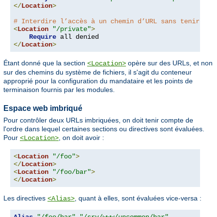
</
Location
>
# Interdire l’accès à un chemin d’URL sans tenir com
<
Location
"/private"
>
Require
</
Location
>
Étant donné que la section
opère sur des URLs, et non
<Location>
sur des chemins du système de fichiers, il s'agit du conteneur
approprié pour la configuration du mandataire et les points de
terminaison fournis par les modules.
Espace web imbriqué
Pour contrôler deux URLs imbriquées, on doit tenir compte de
l'ordre dans lequel certaines sections ou directives sont évaluées.
Pour
, on doit avoir :
<Location>
<
Location
"/foo"
>
</
Location
>
<
Location
"/foo/bar"
>
</
Location
>
Les directives
, quant à elles, sont évaluées vice-versa :
<Alias>
Alias
"/foo/bar"
"/srv/www/uncommon/bar"