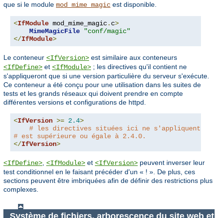
que si le module
est disponible.
mod_mime_magic
<
IfModule
 mod_mime_magic
.
c
>
MimeMagicFile
"conf/magic"
</
IfModule
>
Le conteneur
est similaire aux conteneurs
<IfVersion>
et
; les directives qu'il contient ne
<IfDefine>
<IfModule>
s'appliqueront que si une version particulière du serveur s'exécute.
Ce conteneur a été conçu pour une utilisation dans les suites de
tests et les grands réseaux qui doivent prendre en compte
différentes versions et configurations de httpd.
<
IfVersion
>=
2.4
>
# les directives situées ici ne s'appliquent que
# est supérieure ou égale à 2.4.0.
</
IfVersion
>
,
et
peuvent inverser leur
<IfDefine>
<IfModule>
<IfVersion>
test conditionnel en le faisant précéder d'un « ! ». De plus, ces
sections peuvent être imbriquées afin de définir des restrictions plus
complexes.
Système de fichiers, arborescence du site web et