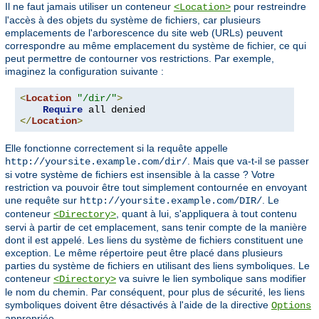
Il ne faut jamais utiliser un conteneur
pour restreindre
<Location>
l'accès à des objets du système de fichiers, car plusieurs
emplacements de l'arborescence du site web (URLs) peuvent
correspondre au même emplacement du système de fichier, ce qui
peut permettre de contourner vos restrictions. Par exemple,
imaginez la configuration suivante :
<
Location
"/dir/"
>
Require
</
Location
>
Elle fonctionne correctement si la requête appelle
. Mais que va-t-il se passer
http://yoursite.example.com/dir/
si votre système de fichiers est insensible à la casse ? Votre
restriction va pouvoir être tout simplement contournée en envoyant
une requête sur
. Le
http://yoursite.example.com/DIR/
conteneur
, quant à lui, s'appliquera à tout contenu
<Directory>
servi à partir de cet emplacement, sans tenir compte de la manière
dont il est appelé. Les liens du système de fichiers constituent une
exception. Le même répertoire peut être placé dans plusieurs
parties du système de fichiers en utilisant des liens symboliques. Le
conteneur
va suivre le lien symbolique sans modifier
<Directory>
le nom du chemin. Par conséquent, pour plus de sécurité, les liens
symboliques doivent être désactivés à l'aide de la directive
Options
appropriée.