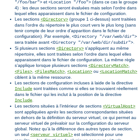
et
(dans ce cas le groupe
"/foo/bar">
<Location "/foo">
4) : les deux sections seront évaluées mais selon l'ordre dans
lequel elles apparaissent dans le fichier de configuration.
Les sections
(groupe 1 ci-dessus) sont traitées
<Directory>
dans l'ordre du répertoire le plus court vers le plus long (sans
tenir compte de leur ordre d’apparition dans le fichier de
configuration). Par exemple,
<Directory "/var/web/dir">
sera traitée avant
.
<Directory "/var/web/dir/subdir">
Si plusieurs sections
s'appliquent au même
<Directory>
répertoire, elles sont traitées selon l'ordre dans lequel elles
apparaissent dans le fichier de configuration. La même règle
s’applique lorsque plusieurs sections
,
<DirectoryMatch>
,
,
ou
<Files>
<FilesMatch>
<Location>
<LocationMatch>
ciblent à la même ressource.
Les sections de configuration incluses à laide de la directive
sont traitées comme si elles se trouvaient réellement
Include
dans le fichier qui les inclut à la position de la directive
.
Include
Les sections situées à l'intérieur de sections
<VirtualHost>
sont appliquées
après
les sections correspondantes situées
en dehors de la définition du serveur virtuel, ce qui permet au
serveur virtuel de prévaloir sur la configuration du serveur
global. Notez qu’à la différence des autres types de section,
un seul
est sélectionné pour une
<serveur virtuel>