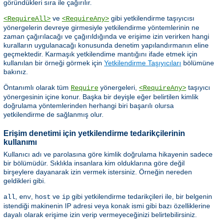
göründükleri sıra ile çağırılır.
ve
gibi yetkilendirme taşıyıcısı
<RequireAll>
<RequireAny>
yönergelerin devreye girmesiyle yetkilendirme yöntemlerinin ne
zaman çağırılacağı ve çağırıldığında ve erişime izin verirken hangi
kuralların uygulanacağı konusunda denetim yapılandırmanın eline
geçmektedir. Karmaşık yetkilendime mantığını ifade etmek için
kullanılan bir örneği görmek için
Yetkilendirme Taşıyıcıları
bölümüne
bakınız.
Öntanımlı olarak tüm
yönergeleri,
taşıyıcı
Require
<RequireAny>
yönergesinin içine konur. Başka bir deyişle eğer belirtilen kimlik
doğrulama yöntemlerinden herhangi biri başarılı olursa
yetkilendirme de sağlanmış olur.
Erişim denetimi için yetkilendirme tedarikçilerinin
kullanımı
Kullanıcı adı ve parolasına göre kimlik doğrulama hikayenin sadece
bir bölümüdür. Sıklıkla insanlara kim olduklarına göre değil
birşeylere dayanarak izin vermek istersiniz. Örneğin nereden
geldikleri gibi.
,
,
ve
gibi yetkilendirme tedarikçileri ile, bir belgenin
all
env
host
ip
istendiği makinenin IP adresi veya konak ismi gibi bazı özelliklerine
dayalı olarak erişime izin verip vermeyeceğinizi belirtebilirsiniz.