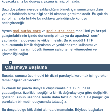
koyacaksanız bu dosyaya yazma izniniz olmalıdır.
Bazı dosyaların nerede saklandığını bilmek için sunucunun dizin
yapısı hakkında biraz bilgi sahibi olmanız gerekmektedir. Bu çok da
zor olmamakla birlikte bu noktaya gelindiğinde konuyu
netleştireceğiz.
Ayrıca
ve
modülleri ya
mod_authn_core
mod_authz_core
httpd
çalıştırılabilirinin içinde derlenmiş olmalı ya da
apache2.conf
yapılandırma dosyası ile yüklenmelidir. Bu iki modül HTTP
sunucusunda kimlik doğrulama ve yetkilendirme kullanımı ve
yapılandırması için büyük öneme sahip temel yönergeleri ve
işlevselliği sağlar.
Çalışmaya Başlama
Burada, sunucu üzerindeki bir dizini parolayla korumak için gereken
temel bilgiler verilecektir.
İlk olarak bir parola dosyası oluşturmalısınız. Bunu nasıl
yapacağınız, özellikle, seçtiğiniz kimlik doğrulayıcıya göre değişiklik
gösterir. Bunun üzerinde ileride daha fazla duracağız. Başlangıç için
parolaları bir metin dosyasında tutacağız.
Bu dosya belge kök dizini altında olmamalıdır. Böylece başkaları