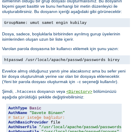
isimlerinin olduğu bir grup dosyası oluşturmalısınız. Bu dosyanın
biçemi gayet basittir ve bunu herhangi bir metin düzenleyici ile
oluşturabilirsiniz. Bu dosyanın içeriği aşağıdaki gibi görünecektir:
GroupName: umut samet engin kubilay
Dosya, sadece, boşluklarla birbirinden ayrılmış gurup üyelerinin
isimlerinden oluşan uzun bir liste içerir.
Varolan parola dosyasına bir kullanıcı eklemek için şunu yazın:
htpasswd /usr/local/apache/passwd/passwords birey
Evvelce almış olduğunuz yanıtı yine alacaksınız ama bu sefer yeni
bir dosya oluşturulmak yerine var olan bir dosyaya eklenecektir.
(Yeni bir parola dosyası oluşturmak için
seçeneği kullanılır).
-c
Şimdi,
dosyanızı veya
bölümünüzü
.htaccess
<Directory>
aşağıda görüldüğü şekilde değiştirebilirsiniz:
AuthType
Basic
AuthName
"Davete Binaen"
# Satır isteğe bağlıdır:
AuthBasicProvider
AuthUserFile
"/usr/local/apache/passwd/passwords"
AuthGroupFile
"/usr/local/apache/passwd/groups"