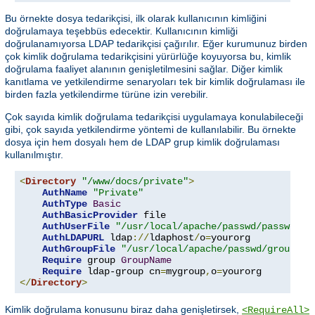
Bu örnekte dosya tedarikçisi, ilk olarak kullanıcının kimliğini
doğrulamaya teşebbüs edecektir. Kullanıcının kimliği
doğrulanamıyorsa LDAP tedarikçisi çağırılır. Eğer kurumunuz birden
çok kimlik doğrulama tedarikçisini yürürlüğe koyuyorsa bu, kimlik
doğrulama faaliyet alanının genişletilmesini sağlar. Diğer kimlik
kanıtlama ve yetkilendirme senaryoları tek bir kimlik doğrulaması ile
birden fazla yetkilendirme türüne izin verebilir.
Çok sayıda kimlik doğrulama tedarikçisi uygulamaya konulabileceği
gibi, çok sayıda yetkilendirme yöntemi de kullanılabilir. Bu örnekte
dosya için hem dosyalı hem de LDAP grup kimlik doğrulaması
kullanılmıştır.
<
Directory
"/www/docs/private"
>
AuthName
"Private"
AuthType
Basic
AuthBasicProvider
 file

AuthUserFile
"/usr/local/apache/passwd/passwords
AuthLDAPURL
 ldap
://
ldaphost
/
o
=
yourorg

AuthGroupFile
"/usr/local/apache/passwd/groups"
Require
 group 
GroupName
Require
 ldap-group cn
=
mygroup
,
o
=
</
Directory
>
Kimlik doğrulama konusunu biraz daha genişletirsek,
<RequireAll>