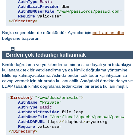
AuthType
Basic
AuthBasicProvider
 dbm

AuthDBMUserFile
"/www/passwords/passwd.dbm"
Require
</
Directory
>
Başka seçenekler de mümkündür. Ayrınılar için
mod_authn_dbm
belgesine başvurun.
Birden çok tedarikçi kullanmak
Kimlik doğrulama ve yetkilendirme mimarisine dayalı yeni tedarikçiyi
kullanarak tek bir yetkilendirme ya da kimlik doğrulama yöntemine
kilitlenip kalmayacaksınız. Aslında birden çok tedarikçi ihtiyacınıza
cevap vermek için bir arada kullanılabilir. Aşağıdaki örnekte dosya ve
LDAP tabanlı kimlik doğrulama tedarikçileri bir arada kullanılmıştır.
<
Directory
"/www/docs/private"
>
AuthName
"Private"
AuthType
Basic
AuthBasicProvider
 file ldap

AuthUserFile
"/usr/local/apache/passwd/passwords
AuthLDAPURL
 ldap
://
ldaphost
/
o
=
yourorg

Require
</
Directory
>