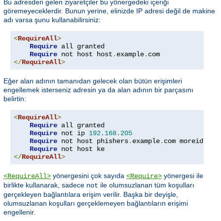
Bu adresden gelen ziyaretçiler bu yönergedeki içeriği
göremeyeceklerdir. Bunun yerine, elinizde IP adresi değil de makine
adı varsa şunu kullanabilirsiniz:
<
RequireAll
>
Require
 all granted

Require
 not host host
.
example
.
</
RequireAll
>
Eğer alan adının tamanıdan gelecek olan bütün erişimleri
engellemek isterseniz adresin ya da alan adının bir parçasını
belirtin:
<
RequireAll
>
Require
 all granted

Require
 not ip 
192.168
.
205
Require
 not host phishers
.
example
.
com moreidiots
Require
</
RequireAll
>
yönergesini çok sayıda
yönergesi ile
<RequireAll>
<Require>
birlikte kullanarak, sadece
ile olumsuzlanan tüm koşulları
not
gerçekleyen bağlantılara erişim verilir. Başka bir deyişle,
olumsuzlanan koşulları gerçeklemeyen bağlantıların erişimi
engellenir.