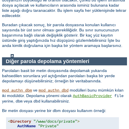
dosyanızın büyüklüğü ile orantılı olacaktır, çünkü bu işlem sırasında
dosya açılacak ve kullanıcıların arasında isminiz bulunana kadar
liste aşağı doğru taranacaktır. Bu işlem sayfa her yüklenişinde tekrar
edilecektir.
Buradan çıkacak sonuç, bir parola dosyasına konulan kullanıcı
sayısında bir üst sınır olması gerekliliğidir. Bu sınır sunucunuzun
başarımına bağlı olarak değişiklik gösterir. Bir kaç yüz kayıtın
üstünde giriş yaptığınızda hız düşüşünü gözlemlebilirsiniz İşte bu
anda kimlik doğrulama için başka bir yöntem aramaya başlarsınız.
Diğer parola depolama yöntemleri
Parolaları basit bir metin dosyasında depolamak yukarıda
bahsedilen sorunlara yol açtığından parolaları başka bir yerde
depolamayı düşünebilirsiniz; örneğin bir veritabanında.
ve
modülleri bunu mümkün kılan
mod_authn_dbm
mod_authn_dbd
iki modüldür. Depolama yönemi olarak
AuthBasicProvider
file
yerine,
veya
kullanabilirsiniz.
dbm
dbd
Bir metin dosyası yerine bir dbm dosyası kullanım örneği:
<
Directory
"/www/docs/private"
>
AuthName
"Private"