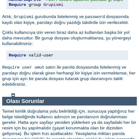
Require
 group 
Grupismi
Artık,
gurubunda listelenmiş ve
dosyasında
Grupismi
password
kaydı olan kişiye, parolayı doğru yazdığı takdirde izin verilecektir.
Çoklu kullanıcıya izin veren biraz daha az kullanılan başka bir yol
daha mevcuttur. Bir gurup dosyası oluşturmaktansa, şu yönergeyi
kullanabilirsiniz:
Require
 valid-user
satırı ile parola dosyasında listelenmiş ve
Require user umut
parolayı doğru olarak giren herhangi bir kişiye izin vermektense, her
grup için ayrı bir parola dosyası tutarak grup davranışını taklit
edebilirsiniz.
Olası Sorunlar
Temel kimlik doğrulama yolu belirtildiği için, sunucuya yaptığınız her
belge istediğinde kullanıcı adınızın ve parolanızın doğrulanması
gerekir. Hatta aynı sayfayı yeniden yüklerken ya da sayfadaki her bir
resim için bu yapılmalıdır (şayet korunmakta olan bir dizinden
geliyorsa). Bu işlem hızı azaltacaktır. Yavaşlama miktarı parola