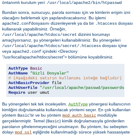
öntanımlı kurulum yeri:
/usr/local/apache2/bin/htpasswd
Bundan sonra, sunucuyu, parola sorması için ve kimlerin erişim izni
olacağını belirlemek için yapılandıracaksınız. Bu işlemi
dosyasını düzenleyerek ya da bir
dosyası
apache2.conf
.htaccess
kullanarak yapabilirsiniz. Örneğin,
dizinini korumayı
/usr/local/apache/htdocs/secret
amaçlıyorsanız, şu yönergeleri kullanabilirsiniz. Bu yönergeleri
dosyası içine
/usr/local/apache/htdocs/secret/.htaccess
veya
içindeki <Directory
apache2.conf
"/usr/local/apache/htdocs/secret"> bölümüne koyabilirsiniz.
AuthType
Basic
AuthName
"Gizli Dosyalar"
# (Aşağıdaki satırın kullanımı isteğe bağlıdır)
AuthBasicProvider
AuthUserFile
"/usr/local/apache/passwd/passwords"
Require
 user umut
Bu yönergeleri tek tek inceleyelim.
yönergesi kullanıcının
AuthType
kimliğini doğrulamakta kullanılacak yöntemi seçer. En çok kullanılan
yöntem
'tir ve bu yöntem
modülüyle
Basic
mod_auth_basic
gerçeklenmiştir. Temel (
) kimlik doğrulamasıyla gönderilen
Basic
parolanın şifrelenmeyeceğini unutmayın. Bu yöntem, bu sebepten
dolayı
eşliğinde kullanılmadığı sürece yüksek hassasiyete
mod_ssl