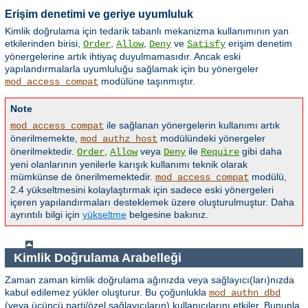
Erişim denetimi ve geriye uyumluluk
Kimlik doğrulama için tedarik tabanlı mekanizma kullanımının yan
etkilerinden birisi,
,
,
ve
erişim denetim
Order
Allow
Deny
Satisfy
yönergelerine artık ihtiyaç duyulmamasıdır. Ancak eski
yapılandırmalarla uyumluluğu sağlamak için bu yönergeler
modülüne taşınmıştır.
mod_access_compat
Note
ile sağlanan yönergelerin kullanımı artık
mod_access_compat
önerilmemekte,
modülündeki yönergeler
mod_authz_host
önerilmektedir.
,
veya
ile
gibi daha
Order
Allow
Deny
Require
yeni olanlarının yenilerle karışık kullanımı teknik olarak
mümkünse de önerilmemektedir.
modülü,
mod_access_compat
2.4 yükseltmesini kolaylaştırmak için sadece eski yönergeleri
içeren yapılandırmaları desteklemek üzere oluşturulmuştur. Daha
ayrıntılı bilgi için
yükseltme
belgesine bakınız.
Kimlik Doğrulama Arabelleği
Zaman zaman kimlik doğrulama ağınızda veya sağlayıcı(ları)nızda
kabul edilemez yükler oluşturur. Bu çoğunlukla
mod_authn_dbd
(veya üçüncü parti/özel sağlayıcıların) kullanıcılarını etkiler. Bununla