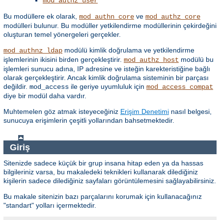
mod_authz_user
Bu modüllere ek olarak,
ve
mod_authn_core
mod_authz_core
modülleri bulunur. Bu modüller yetkilendirme modüllerinin çekirdeğini
oluşturan temel yönergeleri gerçekler.
modülü kimlik doğrulama ve yetkilendirme
mod_authnz_ldap
işlemlerinin ikisini birden gerçekleştirir.
modülü bu
mod_authz_host
işlemleri sunucu adına, IP adresine ve isteğin karekteristiğine bağlı
olarak gerçekleştirir. Ancak kimlik doğrulama sisteminin bir parçası
değildir.
ile geriye uyumluluk için
mod_access
mod_access_compat
diye bir modül daha vardır.
Muhtemelen göz atmak isteyeceğiniz
Erişim Denetimi
nasıl belgesi,
sunucuya erişimlerin çeşitli yollarından bahsetmektedir.
Giriş
Sitenizde sadece küçük bir grup insana hitap eden ya da hassas
bilgileriniz varsa, bu makaledeki teknikleri kullanarak dilediğiniz
kişilerin sadece dilediğiniz sayfaları görüntülemesini sağlayabilirsiniz.
Bu makale sitenizin bazı parçalarını korumak için kullanacağınız
"standart" yolları içermektedir.