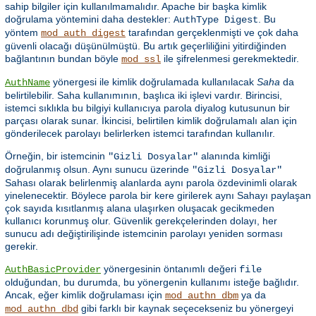
sahip bilgiler için kullanılmamalıdır. Apache bir başka kimlik
doğrulama yöntemini daha destekler:
. Bu
AuthType Digest
yöntem
tarafından gerçeklenmişti ve çok daha
mod_auth_digest
güvenli olacağı düşünülmüştü. Bu artık geçerliliğini yitirdiğinden
bağlantının bundan böyle
ile şifrelenmesi gerekmektedir.
mod_ssl
yönergesi ile kimlik doğrulamada kullanılacak
Saha
da
AuthName
belirtilebilir. Saha kullanımının, başlıca iki işlevi vardır. Birincisi,
istemci sıklıkla bu bilgiyi kullanıcıya parola diyalog kutusunun bir
parçası olarak sunar. İkincisi, belirtilen kimlik doğrulamalı alan için
gönderilecek parolayı belirlerken istemci tarafından kullanılır.
Örneğin, bir istemcinin
alanında kimliği
"Gizli Dosyalar"
doğrulanmış olsun. Aynı sunucu üzerinde
"Gizli Dosyalar"
Sahası olarak belirlenmiş alanlarda aynı parola özdevinimli olarak
yinelenecektir. Böylece parola bir kere girilerek aynı Sahayı paylaşan
çok sayıda kısıtlanmış alana ulaşırken oluşacak gecikmeden
kullanıcı korunmuş olur. Güvenlik gerekçelerinden dolayı, her
sunucu adı değiştirilişinde istemcinin parolayı yeniden sorması
gerekir.
yönergesinin öntanımlı değeri
AuthBasicProvider
file
olduğundan, bu durumda, bu yönergenin kullanımı isteğe bağlıdır.
Ancak, eğer kimlik doğrulaması için
ya da
mod_authn_dbm
gibi farklı bir kaynak seçecekseniz bu yönergeyi
mod_authn_dbd