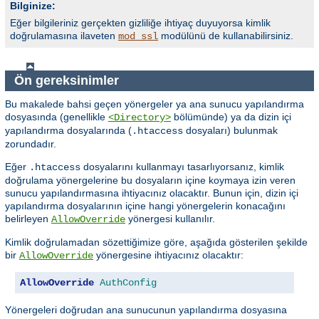
Bilginize:
Eğer bilgileriniz gerçekten gizliliğe ihtiyaç duyuyorsa kimlik
doğrulamasına ilaveten
modülünü de kullanabilirsiniz.
mod_ssl
Ön gereksinimler
Bu makalede bahsi geçen yönergeler ya ana sunucu yapılandırma
dosyasında (genellikle
bölümünde) ya da dizin içi
<Directory>
yapılandırma dosyalarında (
dosyaları) bulunmak
.htaccess
zorundadır.
Eğer
dosyalarını kullanmayı tasarlıyorsanız, kimlik
.htaccess
doğrulama yönergelerine bu dosyaların içine koymaya izin veren
sunucu yapılandırmasına ihtiyacınız olacaktır. Bunun için, dizin içi
yapılandırma dosyalarının içine hangi yönergelerin konacağını
belirleyen
yönergesi kullanılır.
AllowOverride
Kimlik doğrulamadan sözettiğimize göre, aşağıda gösterilen şekilde
bir
yönergesine ihtiyacınız olacaktır:
AllowOverride
AllowOverride
AuthConfig
Yönergeleri doğrudan ana sunucunun yapılandırma dosyasına