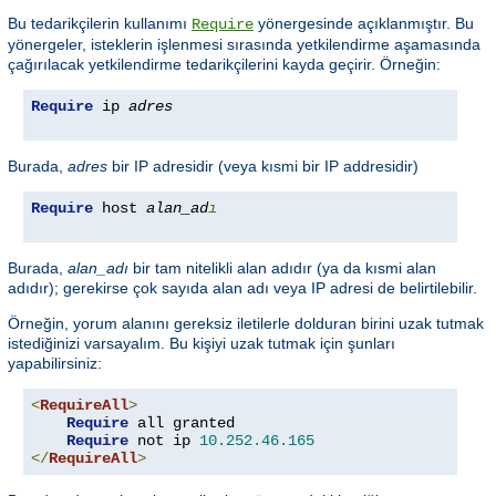
Bu tedarikçilerin kullanımı
yönergesinde açıklanmıştır. Bu
Require
yönergeler, isteklerin işlenmesi sırasında yetkilendirme aşamasında
çağırılacak yetkilendirme tedarikçilerini kayda geçirir. Örneğin:
Require
 ip 
adres
Burada,
adres
bir IP adresidir (veya kısmi bir IP addresidir)
Require
 host 
alan_ad
ı
Burada,
alan_adı
bir tam nitelikli alan adıdır (ya da kısmi alan
adıdır); gerekirse çok sayıda alan adı veya IP adresi de belirtilebilir.
Örneğin, yorum alanını gereksiz iletilerle dolduran birini uzak tutmak
istediğinizi varsayalım. Bu kişiyi uzak tutmak için şunları
yapabilirsiniz:
<
RequireAll
>
Require
 all granted

Require
 not ip 
10.252
.
46.165
</
RequireAll
>