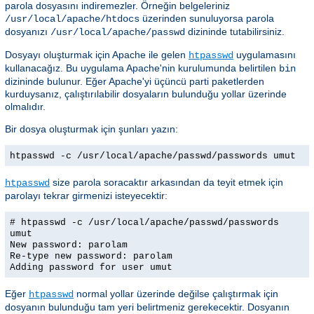
parola dosyasını indiremezler. Örneğin belgeleriniz
üzerinden sunuluyorsa parola
/usr/local/apache/htdocs
dosyanızı
dizininde tutabilirsiniz.
/usr/local/apache/passwd
Dosyayı oluşturmak için Apache ile gelen
uygulamasını
htpasswd
kullanacağız. Bu uygulama Apache'nin kurulumunda belirtilen
bin
dizininde bulunur. Eğer Apache'yi üçüncü parti paketlerden
kurduysanız, çalıştırılabilir dosyaların bulunduğu yollar üzerinde
olmalıdır.
Bir dosya oluşturmak için şunları yazın:
htpasswd -c /usr/local/apache/passwd/passwords umut
size parola soracaktır arkasından da teyit etmek için
htpasswd
parolayı tekrar girmenizi isteyecektir:
# htpasswd -c /usr/local/apache/passwd/passwords
umut
New password: parolam
Re-type new password: parolam
Adding password for user umut
Eğer
normal yollar üzerinde değilse çalıştırmak için
htpasswd
dosyanın bulunduğu tam yeri belirtmeniz gerekecektir. Dosyanın