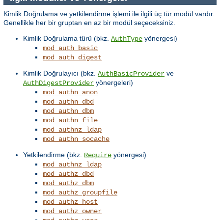
Kimlik Doğrulama ve yetkilendirme işlemi ile ilgili üç tür modül vardır.
Genellikle her bir gruptan en az bir modül seçeceksiniz.
Kimlik Doğrulama türü (bkz.
yönergesi)
AuthType
mod_auth_basic
mod_auth_digest
Kimlik Doğrulayıcı (bkz.
ve
AuthBasicProvider
yönergeleri)
AuthDigestProvider
mod_authn_anon
mod_authn_dbd
mod_authn_dbm
mod_authn_file
mod_authnz_ldap
mod_authn_socache
Yetkilendirme (bkz.
yönergesi)
Require
mod_authnz_ldap
mod_authz_dbd
mod_authz_dbm
mod_authz_groupfile
mod_authz_host
mod_authz_owner