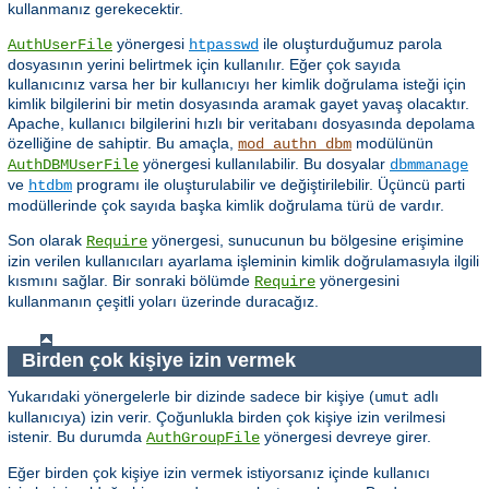
kullanmanız gerekecektir.
yönergesi
ile oluşturduğumuz parola
AuthUserFile
htpasswd
dosyasının yerini belirtmek için kullanılır. Eğer çok sayıda
kullanıcınız varsa her bir kullanıcıyı her kimlik doğrulama isteği için
kimlik bilgilerini bir metin dosyasında aramak gayet yavaş olacaktır.
Apache, kullanıcı bilgilerini hızlı bir veritabanı dosyasında depolama
özelliğine de sahiptir. Bu amaçla,
modülünün
mod_authn_dbm
yönergesi kullanılabilir. Bu dosyalar
AuthDBMUserFile
dbmmanage
ve
programı ile oluşturulabilir ve değiştirilebilir. Üçüncü parti
htdbm
modüllerinde çok sayıda başka kimlik doğrulama türü de vardır.
Son olarak
yönergesi, sunucunun bu bölgesine erişimine
Require
izin verilen kullanıcıları ayarlama işleminin kimlik doğrulamasıyla ilgili
kısmını sağlar. Bir sonraki bölümde
yönergesini
Require
kullanmanın çeşitli yoları üzerinde duracağız.
Birden çok kişiye izin vermek
Yukarıdaki yönergelerle bir dizinde sadece bir kişiye (
adlı
umut
kullanıcıya) izin verir. Çoğunlukla birden çok kişiye izin verilmesi
istenir. Bu durumda
yönergesi devreye girer.
AuthGroupFile
Eğer birden çok kişiye izin vermek istiyorsanız içinde kullanıcı