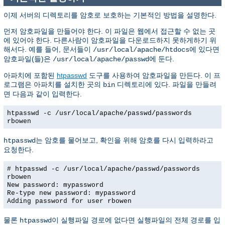
이제 서버의 디렉토리를 암호로 보호하는 기본적인 방법을 설명한다.
먼저 암호파일을 만들어야 한다. 이 파일은 웹에서 접근할 수 없는 곳
에 있어야 한다. 다른사람이 암호파일을 다운로드하지 못하게하기 위
해서다. 예를 들어, 문서들이
에 있다면
/usr/local/apache/htdocs
암호파일(들)은
에 둔다.
/usr/local/apache/passwd
아파치에 포함된
htpasswd
도구를 사용하여 암호파일을 만든다. 이 프
로그램은 아파치를 설치한 곳의
디렉토리에 있다. 파일을 만들려
bin
면 다음과 같이 입력한다.
htpasswd -c /usr/local/apache/passwd/passwords
rbowen
는 암호를 물어보고, 확인을 위해 암호를 다시 입력하라고
htpasswd
요청한다.
# htpasswd -c /usr/local/apache/passwd/passwords
rbowen
New password: mypassword
Re-type new password: mypassword
Adding password for user rbowen
물론
이 실행파일 경로에 없다면 실행파일의 전체 경로를 입
htpasswd