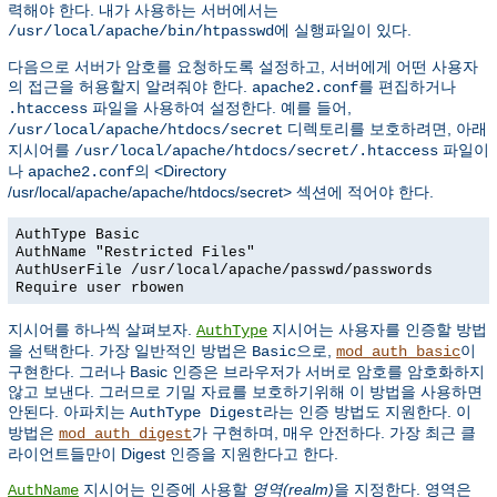
력해야 한다. 내가 사용하는 서버에서는
에 실행파일이 있다.
/usr/local/apache/bin/htpasswd
다음으로 서버가 암호를 요청하도록 설정하고, 서버에게 어떤 사용자
의 접근을 허용할지 알려줘야 한다.
를 편집하거나
apache2.conf
파일을 사용하여 설정한다. 예를 들어,
.htaccess
디렉토리를 보호하려면, 아래
/usr/local/apache/htdocs/secret
지시어를
파일이
/usr/local/apache/htdocs/secret/.htaccess
나
의 <Directory
apache2.conf
/usr/local/apache/apache/htdocs/secret> 섹션에 적어야 한다.
AuthType Basic
AuthName "Restricted Files"
AuthUserFile /usr/local/apache/passwd/passwords
Require user rbowen
지시어를 하나씩 살펴보자.
지시어는 사용자를 인증할 방법
AuthType
을 선택한다. 가장 일반적인 방법은
으로,
이
Basic
mod_auth_basic
구현한다. 그러나 Basic 인증은 브라우저가 서버로 암호를 암호화하지
않고 보낸다. 그러므로 기밀 자료를 보호하기위해 이 방법을 사용하면
안된다. 아파치는
라는 인증 방법도 지원한다. 이
AuthType Digest
방법은
가 구현하며, 매우 안전하다. 가장 최근 클
mod_auth_digest
라이언트들만이 Digest 인증을 지원한다고 한다.
지시어는 인증에 사용할
영역(realm)
을 지정한다. 영역은
AuthName