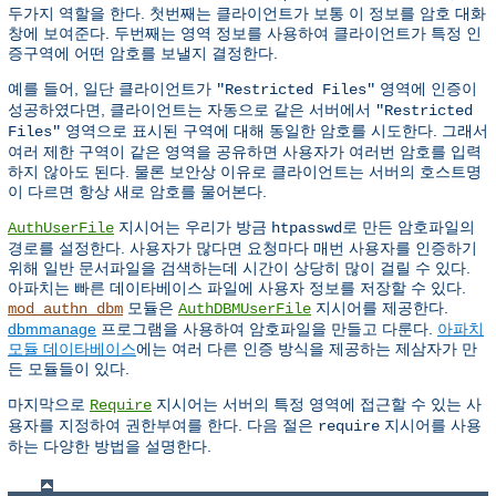
두가지 역할을 한다. 첫번째는 클라이언트가 보통 이 정보를 암호 대화
창에 보여준다. 두번째는 영역 정보를 사용하여 클라이언트가 특정 인
증구역에 어떤 암호를 보낼지 결정한다.
예를 들어, 일단 클라이언트가
영역에 인증이
"Restricted Files"
성공하였다면, 클라이언트는 자동으로 같은 서버에서
"Restricted
영역으로 표시된 구역에 대해 동일한 암호를 시도한다. 그래서
Files"
여러 제한 구역이 같은 영역을 공유하면 사용자가 여러번 암호를 입력
하지 않아도 된다. 물론 보안상 이유로 클라이언트는 서버의 호스트명
이 다르면 항상 새로 암호를 물어본다.
지시어는 우리가 방금
로 만든 암호파일의
AuthUserFile
htpasswd
경로를 설정한다. 사용자가 많다면 요청마다 매번 사용자를 인증하기
위해 일반 문서파일을 검색하는데 시간이 상당히 많이 걸릴 수 있다.
아파치는 빠른 데이타베이스 파일에 사용자 정보를 저장할 수 있다.
모듈은
지시어를 제공한다.
mod_authn_dbm
AuthDBMUserFile
dbmmanage
프로그램을 사용하여 암호파일을 만들고 다룬다.
아파치
모듈 데이타베이스
에는 여러 다른 인증 방식을 제공하는 제삼자가 만
든 모듈들이 있다.
마지막으로
지시어는 서버의 특정 영역에 접근할 수 있는 사
Require
용자를 지정하여 권한부여를 한다. 다음 절은
지시어를 사용
require
하는 다양한 방법을 설명한다.