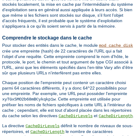
stockés localement, la mise en cache par l'intermédiaire du système
d'exploitation sera en général aussi appliquée à leurs accès. Si bien
que même si les fichiers sont stockés sur disque, s'il font l'objet
d'accès fréquents, il est probable que le système d'exploitation
s'appliquera à ce qu'ils soient servis à partir de la mémoire.
Comprendre le stockage dans le cache
Pour stocker des entités dans le cache, le module
mod_cache_disk
crée une empreinte (hash) de 22 caractères de l'URL qui a fait
l'objet d'une requête. Cette empreinte comprend le nom d'hôte, le
protocole, le port, le chemin et tout argument de type CGI associé à
l'URL, ainsi que les éléments spécifiés dans l'en-tête Vary afin d'être
sûr que plusieurs URLs n'interfèrent pas entre elles.
Chaque position de l'empreinte peut contenir un caractère choisi
parmi 64 caractères différents, il y a donc 64^22 possibilités pour
une empreinte. Par exemple, une URL peut posséder l'empreinte
. Cette empreinte est utilisée pour
xyTGxSMO2b68mBCykqkp1w
préfixer les noms de fichiers spécifiques à cette URL à l'intérieur du
cache ; cependant, elle est tout d'abord placée dans les répertoires
du cache selon les directives
et
.
CacheDirLevels
CacheDirLength
La directive
définit le nombre de niveaux de sous-
CacheDirLevels
répertoires, et
le nombre de caractères
CacheDirLength