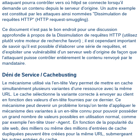
attaquant pourra contrôler vers où httpd se connecte lorsqu'il
demande un contenu depuis le serveur d'origine. Un autre exemple
est constitué par les attaques ainsi nommées "Dissimulation de
requêtes HTTP" (HTTP request-smuggling).
Ce document n'est pas le bon endroit pour une discussion
approfondie à propos de la Dissimulation de requêtes HTTP (utilisez
plutôt votre moteur de recherche favori) ; il est cependant important
de savoir qu'il est possible d'élaborer une série de requêtes, et
d'exploiter une vulnérabilité d'un serveur web d'origine de façon que
l'attaquant puisse contrôler entièrement le contenu renvoyé par le
mandataire.
Déni de Service / Cachebusting
Le mécanisme utilisé via l'en-tête Vary permet de mettre en cache
simultanément plusieurs variantes d'une ressource avec la même
URL. Le cache sélectionne la variante correcte à envoyer au client
en fonction des valeurs d'en-tête fournies par ce dernier. Ce
mécanisme peut devenir un problème lorsqu'on tente d'appliquer le
mécanisme des variantes à un en-tête connu pour pouvoir posséder
un grand nombre de valeurs possibles en utilisation normal, comme
par exemple l'en-tête
. En fonction de la popularité du
User-Agent
site web, des milliers ou même des millions d'entrées de cache
dupliquées peuvent être créées pour la même URL, submergeant
les autres entrées du cache.