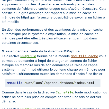
supprimés ou modifiés, il peut effacer automatiquement des
contenus de fichiers du cache lorsque cela s'avère nécessaire. Cela
constitue un gros avantage par rapport à la mise en cache en
mémoire de httpd qui n'a aucune possibilité de savoir si un fichier a
été modifié.
En dépit des performances et des avantages de la mise en cache
automatique par le système d'exploitation, la mise en cache en
mémoire peut être effectuée plus efficacement par httpd dans
certaines circonstances.
Mise en cache à l'aide de la directive MMapFile
La directive
fournie par le module
vous
MMapFile
mod_file_cache
permet de demander à httpd de charger un contenu de fichier
statique en mémoire lors de son démarrage (à l'aide de l'appel
système mmap). httpd utilisera le contenu chargé en mémoire pour
satisfaire ultérieurement toutes les demandes d'accès à ce fichier.
MMapFile
/
usr
/
local
/
apache2
/
htdocs
/
index
.
html
Comme dans le cas de la directive
, toute modification du
CacheFile
fichier ne sera plus prise en compte par httpd une fois ce dernier
démarré.
La directive
ne gardant pas la trace de la quantité de