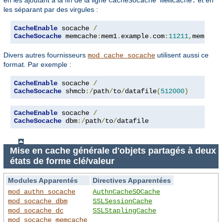
CacheSocache memcache:
les séparant par des virgules :
CacheEnable
 socache 
/
CacheSocache
 memcache
:
mem1
.
example
.
com
:
11211
,
mem2
.
ex
Divers autres fournisseurs
utilisent aussi ce
mod_cache_socache
format. Par exemple :
CacheEnable
 socache 
/
CacheSocache
 shmcb
:/
path
/
to
/
datafile
(
512000
)
CacheEnable
 socache 
/
CacheSocache
 dbm
:/
path
/
to
/
datafile
Mise en cache générale d'objets partagés à deux
états de forme clé/valeur
Modules Apparentés
Directives Apparentées
mod_authn_socache
AuthnCacheSOCache
mod_socache_dbm
SSLSessionCache
mod_socache_dc
SSLStaplingCache
mod_socache_memcache