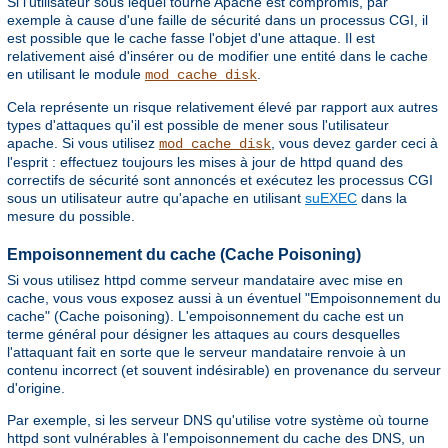
Si l'utilisateur sous lequel tourne Apache est compromis, par
exemple à cause d'une faille de sécurité dans un processus CGI, il
est possible que le cache fasse l'objet d'une attaque. Il est
relativement aisé d'insérer ou de modifier une entité dans le cache
en utilisant le module
.
mod_cache_disk
Cela représente un risque relativement élevé par rapport aux autres
types d'attaques qu'il est possible de mener sous l'utilisateur
apache. Si vous utilisez
, vous devez garder ceci à
mod_cache_disk
l'esprit : effectuez toujours les mises à jour de httpd quand des
correctifs de sécurité sont annoncés et exécutez les processus CGI
sous un utilisateur autre qu'apache en utilisant
suEXEC
dans la
mesure du possible.
Empoisonnement du cache (Cache Poisoning)
Si vous utilisez httpd comme serveur mandataire avec mise en
cache, vous vous exposez aussi à un éventuel "Empoisonnement du
cache" (Cache poisoning). L'empoisonnement du cache est un
terme général pour désigner les attaques au cours desquelles
l'attaquant fait en sorte que le serveur mandataire renvoie à un
contenu incorrect (et souvent indésirable) en provenance du serveur
d'origine.
Par exemple, si les serveur DNS qu'utilise votre système où tourne
httpd sont vulnérables à l'empoisonnement du cache des DNS, un