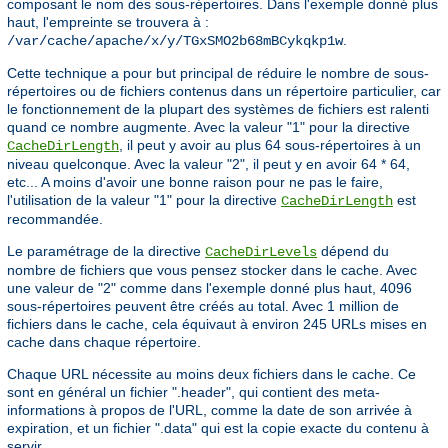
composant le nom des sous-répertoires. Dans l'exemple donné plus
haut, l'empreinte se trouvera à :
.
/var/cache/apache/x/y/TGxSMO2b68mBCykqkp1w
Cette technique a pour but principal de réduire le nombre de sous-
répertoires ou de fichiers contenus dans un répertoire particulier, car
le fonctionnement de la plupart des systèmes de fichiers est ralenti
quand ce nombre augmente. Avec la valeur "1" pour la directive
, il peut y avoir au plus 64 sous-répertoires à un
CacheDirLength
niveau quelconque. Avec la valeur "2", il peut y en avoir 64 * 64,
etc... A moins d'avoir une bonne raison pour ne pas le faire,
l'utilisation de la valeur "1" pour la directive
est
CacheDirLength
recommandée.
Le paramétrage de la directive
dépend du
CacheDirLevels
nombre de fichiers que vous pensez stocker dans le cache. Avec
une valeur de "2" comme dans l'exemple donné plus haut, 4096
sous-répertoires peuvent être créés au total. Avec 1 million de
fichiers dans le cache, cela équivaut à environ 245 URLs mises en
cache dans chaque répertoire.
Chaque URL nécessite au moins deux fichiers dans le cache. Ce
sont en général un fichier ".header", qui contient des meta-
informations à propos de l'URL, comme la date de son arrivée à
expiration, et un fichier ".data" qui est la copie exacte du contenu à
servir.