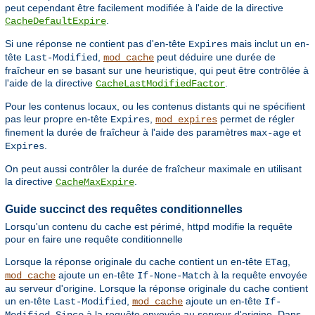
peut cependant être facilement modifiée à l'aide de la directive
.
CacheDefaultExpire
Si une réponse ne contient pas d'en-tête
mais inclut un en-
Expires
tête
,
peut déduire une durée de
Last-Modified
mod_cache
fraîcheur en se basant sur une heuristique, qui peut être contrôlée à
l'aide de la directive
.
CacheLastModifiedFactor
Pour les contenus locaux, ou les contenus distants qui ne spécifient
pas leur propre en-tête
,
permet de régler
Expires
mod_expires
finement la durée de fraîcheur à l'aide des paramètres
et
max-age
.
Expires
On peut aussi contrôler la durée de fraîcheur maximale en utilisant
la directive
.
CacheMaxExpire
Guide succinct des requêtes conditionnelles
Lorsqu'un contenu du cache est périmé, httpd modifie la requête
pour en faire une requête conditionnelle
Lorsque la réponse originale du cache contient un en-tête
,
ETag
ajoute un en-tête
à la requête envoyée
mod_cache
If-None-Match
au serveur d'origine. Lorsque la réponse originale du cache contient
un en-tête
,
ajoute un en-tête
Last-Modified
mod_cache
If-
à la requête envoyée au serveur d'origine. Dans