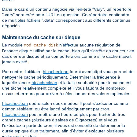
Dans le cas d'un contenu négocié via l'en-tête "Vary", un répertoire
".vary" sera créé pour l'URL en question. Ce répertoire contiendra
de multiples fichiers ".data" correspondant aux différents contenus
négociés.
Maintenance du cache sur disque
Le module
n'effectue aucune régulation de
mod_cache_disk
l'espace disque utilisé par le cache, bien qu'il s'arrête en douceur en
cas d'erreur disque et se comporte alors comme si le cache n'avait
jamais existé.
Par contre, l'utilitaire
htcacheclean
fourni avec httpd vous permet de
nettoyer le cache périodiquement. Déterminer la fréquence à
laquelle lancer
htcacheclean
et la taille souhaitée pour le cache est
une tâche relativement complexe et il vous faudra de nombreux
essais et erreurs pour arriver à sélectionner des valeurs optimales.
htcacheclean
opère selon deux modes. Il peut s'exécuter comme
démon résident, ou être lancé périodiquement par cron.
htcacheclean
peut mettre une heure ou plus pour traiter de très
grands caches (plusieurs dizaines de Gigaoctets) et si vous
l'exécutez à partir de cron, il vous est conseillé de déterminer la
durée typique d'un traitement, afin d'éviter d'exécuter plusieurs
instances à la fois.