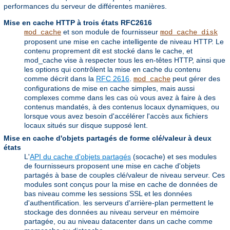
performances du serveur de différentes manières.
Mise en cache HTTP à trois états RFC2616
et son module de fournisseur
mod_cache
mod_cache_disk
proposent une mise en cache intelligente de niveau HTTP. Le
contenu proprement dit est stocké dans le cache, et
mod_cache vise à respecter tous les en-têtes HTTP, ainsi que
les options qui contrôlent la mise en cache du contenu
comme décrit dans la
RFC 2616
.
peut gérer des
mod_cache
configurations de mise en cache simples, mais aussi
complexes comme dans les cas où vous avez à faire à des
contenus mandatés, à des contenus locaux dynamiques, ou
lorsque vous avez besoin d'accélérer l'accès aux fichiers
locaux situés sur disque supposé lent.
Mise en cache d'objets partagés de forme clé/valeur à deux
états
L'
API du cache d'objets partagés
(socache) et ses modules
de fournisseurs proposent une mise en cache d'objets
partagés à base de couples clé/valeur de niveau serveur. Ces
modules sont conçus pour la mise en cache de données de
bas niveau comme les sessions SSL et les données
d'authentification. les serveurs d'arrière-plan permettent le
stockage des données au niveau serveur en mémoire
partagée, ou au niveau datacenter dans un cache comme