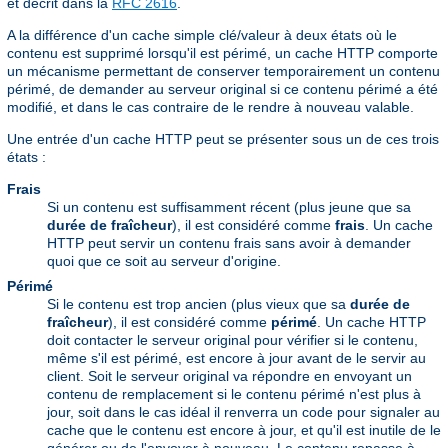
et décrit dans la
RFC 2616
.
A la différence d'un cache simple clé/valeur à deux états où le
contenu est supprimé lorsqu'il est périmé, un cache HTTP comporte
un mécanisme permettant de conserver temporairement un contenu
périmé, de demander au serveur original si ce contenu périmé a été
modifié, et dans le cas contraire de le rendre à nouveau valable.
Une entrée d'un cache HTTP peut se présenter sous un de ces trois
états :
Frais
Si un contenu est suffisamment récent (plus jeune que sa
durée de fraîcheur
), il est considéré comme
frais
. Un cache
HTTP peut servir un contenu frais sans avoir à demander
quoi que ce soit au serveur d'origine.
Périmé
Si le contenu est trop ancien (plus vieux que sa
durée de
fraîcheur
), il est considéré comme
périmé
. Un cache HTTP
doit contacter le serveur original pour vérifier si le contenu,
même s'il est périmé, est encore à jour avant de le servir au
client. Soit le serveur original va répondre en envoyant un
contenu de remplacement si le contenu périmé n'est plus à
jour, soit dans le cas idéal il renverra un code pour signaler au
cache que le contenu est encore à jour, et qu'il est inutile de le