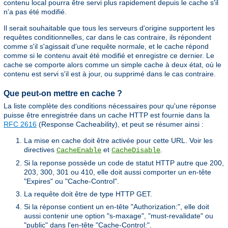
contenu local pourra être servi plus rapidement depuis le cache s'il
n'a pas été modifié.
Il serait souhaitable que tous les serveurs d'origine supportent les
requêtes conditionnelles, car dans le cas contraire, ils répondent
comme s'il s'agissait d'une requête normale, et le cache répond
comme si le contenu avait été modifié et enregistre ce dernier. Le
cache se comporte alors comme un simple cache à deux état, où le
contenu est servi s'il est à jour, ou supprimé dans le cas contraire.
Que peut-on mettre en cache ?
La liste complète des conditions nécessaires pour qu'une réponse
puisse être enregistrée dans un cache HTTP est fournie dans la
RFC 2616
(Response Cacheability), et peut se résumer ainsi :
La mise en cache doit être activée pour cette URL. Voir les
directives
et
.
CacheEnable
CacheDisable
Si la reponse possède un code de statut HTTP autre que 200,
203, 300, 301 ou 410, elle doit aussi comporter un en-tête
"Expires" ou "Cache-Control".
La requête doit être de type HTTP GET.
Si la réponse contient un en-tête "Authorization:", elle doit
aussi contenir une option "s-maxage", "must-revalidate" ou
"public" dans l'en-tête "Cache-Control:".