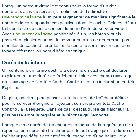
Lorsqu'un serveur virtuel est connu sous la forme d'un des
nombreux alias du serveur, la définition de la directive
à
peut augmenter de manière significative le
UseCanonicalName
On
nombre de correspondances positives dans le cache. Cela est dû au
fait que la clé du cache contient le nom d'hôte du serveur virtuel.
Avec
positionnée à
, les hôtes virtuels
UseCanonicalName
On
possédant plusieurs noms de serveur ou alias ne généreront pas
d'entités de cache différentes, et le contenu sera mis en cache en
faisant référence au nom d'hôte canonique.
Durée de fraîcheur
Un contenu bien formé destiné à être mis en cache doit déclarer
explicitement une durée de fraîcheur à l'aide des champs
max-age
ou
de l'en-tête
, ou en incluant un en-tête
s-maxage
Cache-Control
.
Expires
De plus, un client peut passer outre la durée de fraîcheur définie
pour le serveur d'origine en ajoutant son propre en-tête
Cache-
à la requête. Dans ce cas, c'est la durée de fraîcheur la
Control
plus basse entre la requête et la réponse qui l'emporte.
Lorsque cette durée de fraîcheur est absente de la requête ou de la
réponse, une durée de fraîcheur par défaut s'applique. La durée de
fraîcheur par défaut des entrées du cache est d'une heure ; elle