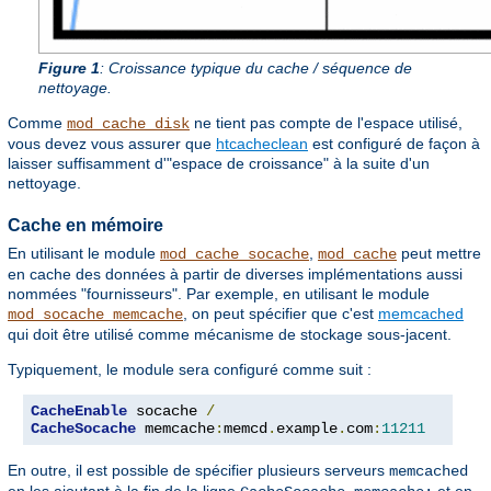
Figure 1
: Croissance typique du cache / séquence de
nettoyage.
Comme
ne tient pas compte de l'espace utilisé,
mod_cache_disk
vous devez vous assurer que
htcacheclean
est configuré de façon à
laisser suffisamment d'"espace de croissance" à la suite d'un
nettoyage.
Cache en mémoire
En utilisant le module
,
peut mettre
mod_cache_socache
mod_cache
en cache des données à partir de diverses implémentations aussi
nommées "fournisseurs". Par exemple, en utilisant le module
, on peut spécifier que c'est
memcached
mod_socache_memcache
qui doit être utilisé comme mécanisme de stockage sous-jacent.
Typiquement, le module sera configuré comme suit :
CacheEnable
 socache 
/
CacheSocache
 memcache
:
memcd
.
example
.
com
:
11211
En outre, il est possible de spécifier plusieurs serveurs
memcached
en les ajoutant à la fin de la ligne
et en