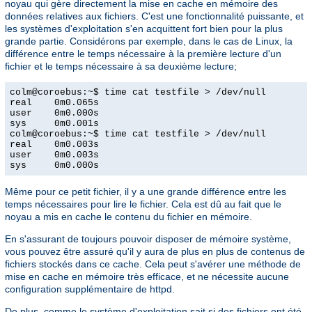
noyau qui gère directement la mise en cache en mémoire des
données relatives aux fichiers. C'est une fonctionnalité puissante, et
les systèmes d'exploitation s'en acquittent fort bien pour la plus
grande partie. Considérons par exemple, dans le cas de Linux, la
différence entre le temps nécessaire à la première lecture d'un
fichier et le temps nécessaire à sa deuxième lecture;
colm@coroebus:~$ time cat testfile > /dev/null

real    0m0.065s

user    0m0.000s

sys     0m0.001s

colm@coroebus:~$ time cat testfile > /dev/null

real    0m0.003s

user    0m0.003s

sys     0m0.000s
Même pour ce petit fichier, il y a une grande différence entre les
temps nécessaires pour lire le fichier. Cela est dû au fait que le
noyau a mis en cache le contenu du fichier en mémoire.
En s'assurant de toujours pouvoir disposer de mémoire système,
vous pouvez être assuré qu'il y aura de plus en plus de contenus de
fichiers stockés dans ce cache. Cela peut s'avérer une méthode de
mise en cache en mémoire très efficace, et ne nécessite aucune
configuration supplémentaire de httpd.
De plus, comme le système d'exploitation sait si des fichiers ont été