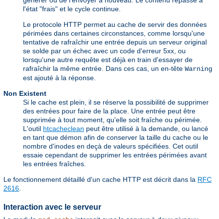
générer ou de l'envoyer à nouveau. Le contenu repasse à
l'état "frais" et le cycle continue.
Le protocole HTTP permet au cache de servir des données
périmées dans certaines circonstances, comme lorsqu'une
tentative de rafraîchir une entrée depuis un serveur original
se solde par un échec avec un code d'erreur 5xx, ou
lorsqu'une autre requête est déjà en train d'essayer de
rafraîchir la même entrée. Dans ces cas, un en-tête
Warning
est ajouté à la réponse.
Non Existent
Si le cache est plein, il se réserve la possibilité de supprimer
des entrées pour faire de la place. Une entrée peut être
supprimée à tout moment, qu'elle soit fraîche ou périmée.
L'outil
htcacheclean
peut être utilisé à la demande, ou lancé
en tant que démon afin de conserver la taille du cache ou le
nombre d'inodes en deçà de valeurs spécifiées. Cet outil
essaie cependant de supprimer les entrées périmées avant
les entrées fraîches.
Le fonctionnement détaillé d'un cache HTTP est décrit dans la
RFC
2616
.
Interaction avec le serveur