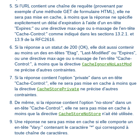
Si l'URL contient une chaîne de requête (provenant par
exemple d'une méthode GET de formulaire HTML), elle ne
sera pas mise en cache, à moins que la réponse ne spécifie
explicitement un délai d'expiration à l'aide d'un en-tête
"Expires:" ou une directive max-age ou s-maxage de l'en-tête
"Cache-Control:" comme indiqué dans les sections 13.2.1. et
13.9 de la RFC2616.
Si la réponse a un statut de 200 (OK), elle doit aussi contenir
au moins un des en-têtes "Etag", "Last-Modified" ou "Expires",
ou une directive max-age ou s-maxage de l'en-tête "Cache-
Control:", à moins que la directive
CacheIgnoreNoLastMod
ne précise d'autres contraintes.
Si la réponse contient l'option "private" dans un en-tête
"Cache-Control:", elle ne sera pas mise en cache à moins que
la directive
ne précise d'autres
CacheStorePrivate
contraintes.
De même, si la réponse contient l'option "no-store" dans un
en-tête "Cache-Control:", elle ne sera pas mise en cache à
moins que la directive
n'ait été utilisée.
CacheStoreNoStore
Une réponse ne sera pas mise en cache si elle comporte un
en-tête "Vary:" contenant le caractère "*" qui correspond à
toute chaîne de caractères.