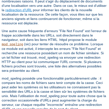
nombreuses raisons. Il peut s'agir du déplacement de documents
d'une localisation vers une autre. Dans ce cas, le mieux est d'utiliser
la
redirection d'URL
pour informer les clients de la nouvelle
localisation de la ressource. De cette façon, vous êtes sur que les
anciens signets et liens continueront de fonctionner, même si la
ressource est déplacée.
Une autre cause fréquente d'erreurs "File Not Found" est l'erreur de
frappe accidentelle dans les URLs, soit directement dans le
navigateur, soit dans les liens HTML. httpd propose le module
(sic) pour tenter de résoudre ce problème. Lorsque
mod_speling
ce module est activé, il intercepte les erreurs "File Not Found" et
recherche une ressource possédant un nom de fichier similaire. Si
un tel fichier est trouvé, mod_speling va envoyer une redirection
HTTP au client pour lui communiquer l'URL correcte. Si plusieurs
fichiers proches sont trouvés, une liste des alternatives possibles
sera présentée au client.
mod_speling possède une fonctionnalité particulièrement utile : il
compare les noms de fichiers sans tenir compte de la casse. Ceci
peut aider les systèmes où les utilisateurs ne connaissent pas la
sensibilité des URLs à la casse et bien sûr les systèmes de fichiers
unix. Mais l'utilisation de mod_speling pour toute autre chose que la
correction occasionnelle d'URLs peut augmenter la charge du
serveur, car chaque requête "incorrecte" entraîne une redirection