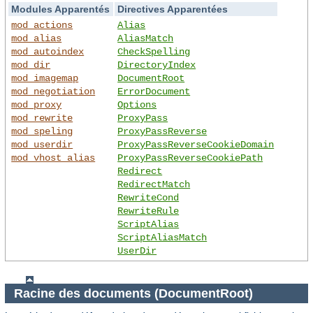
Modules Apparentés
Directives Apparentées
mod_actions
Alias
mod_alias
AliasMatch
mod_autoindex
CheckSpelling
mod_dir
DirectoryIndex
mod_imagemap
DocumentRoot
mod_negotiation
ErrorDocument
mod_proxy
Options
mod_rewrite
ProxyPass
mod_speling
ProxyPassReverse
mod_userdir
ProxyPassReverseCookieDomain
mod_vhost_alias
ProxyPassReverseCookiePath
Redirect
RedirectMatch
RewriteCond
RewriteRule
ScriptAlias
ScriptAliasMatch
UserDir
Racine des documents (DocumentRoot)