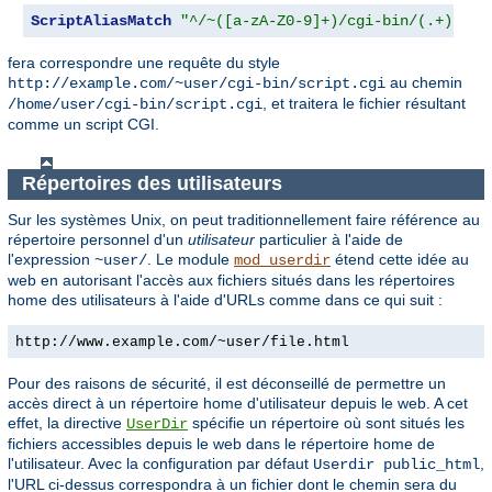
ScriptAliasMatch
"^/~([a-zA-Z0-9]+)/cgi-bin/(.+)"
"/
fera correspondre une requête du style
au chemin
http://example.com/~user/cgi-bin/script.cgi
, et traitera le fichier résultant
/home/user/cgi-bin/script.cgi
comme un script CGI.
Répertoires des utilisateurs
Sur les systèmes Unix, on peut traditionnellement faire référence au
répertoire personnel d'un
utilisateur
particulier à l'aide de
l'expression
. Le module
étend cette idée au
~user/
mod_userdir
web en autorisant l'accès aux fichiers situés dans les répertoires
home des utilisateurs à l'aide d'URLs comme dans ce qui suit :
http://www.example.com/~user/file.html
Pour des raisons de sécurité, il est déconseillé de permettre un
accès direct à un répertoire home d'utilisateur depuis le web. A cet
effet, la directive
spécifie un répertoire où sont situés les
UserDir
fichiers accessibles depuis le web dans le répertoire home de
l'utilisateur. Avec la configuration par défaut
,
Userdir public_html
l'URL ci-dessus correspondra à un fichier dont le chemin sera du