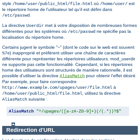
style
où
est
/home/user/public_html/file.html
/home/user/
le répertoire home de l'utilisateur tel qu'il est défini dans
.
/etc/passwd
La directive
met à votre disposition de nombreuses formes
Userdir
différentes pour les systèmes où
ne spécifie pas la
/etc/passwd
localisation du répertoire home.
Certains jugent le symbole "~" (dont le code sur le web est souvent
) inapproprié et préfèrent utiliser une chaîne de caractères
%7e
différente pour représenter les répertoires utilisateurs. mod_userdir
ne supporte pas cette fonctionnalité. Cependant, si les répertoires
home des utilisateurs sont structurés de manière rationnelle, il est
possible d'utiliser la directive
pour obtenir l'effet désiré.
AliasMatch
Par exemple, pour faire correspondre
à
http://www.example.com/upages/user/file.html
, utilisez la directive
/home/user/public_html/file.html
suivante :
AliasMatch
AliasMatch
"^/upages/([a-zA-Z0-9]+)(/(.*))?$"
"/ho
Redirection d'URL