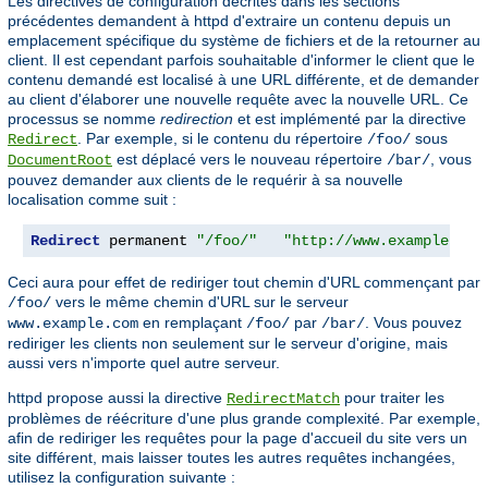
Les directives de configuration décrites dans les sections
précédentes demandent à httpd d'extraire un contenu depuis un
emplacement spécifique du système de fichiers et de la retourner au
client. Il est cependant parfois souhaitable d'informer le client que le
contenu demandé est localisé à une URL différente, et de demander
au client d'élaborer une nouvelle requête avec la nouvelle URL. Ce
processus se nomme
redirection
et est implémenté par la directive
. Par exemple, si le contenu du répertoire
sous
Redirect
/foo/
est déplacé vers le nouveau répertoire
, vous
DocumentRoot
/bar/
pouvez demander aux clients de le requérir à sa nouvelle
localisation comme suit :
Redirect
 permanent 
"/foo/"
"http://www.example.com
Ceci aura pour effet de rediriger tout chemin d'URL commençant par
vers le même chemin d'URL sur le serveur
/foo/
en remplaçant
par
. Vous pouvez
www.example.com
/foo/
/bar/
rediriger les clients non seulement sur le serveur d'origine, mais
aussi vers n'importe quel autre serveur.
httpd propose aussi la directive
pour traiter les
RedirectMatch
problèmes de réécriture d'une plus grande complexité. Par exemple,
afin de rediriger les requêtes pour la page d'accueil du site vers un
site différent, mais laisser toutes les autres requêtes inchangées,
utilisez la configuration suivante :