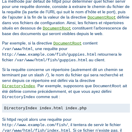
La méthode par défaut de httpd pour déterminer quel fichier servir
pour une requête donnée, consiste à extraire le chemin du fichier de
la requête (la partie de l'URL qui suit le nom d'hôte et le port), puis
de l'ajouter à la fin de la valeur de la directive
définie
DocumentRoot
dans vos fichiers de configuration. Ainsi, les fichiers et répertoires
situés en dessous de
constituent l'arborescence de
DocumentRoot
base des documents qui seront visibles depuis le web.
Par exemple, si la directive
contient
DocumentRoot
, une requête pour
/var/www/html
retournera le
http://www.example.com/fish/guppies.html
fichier
au client.
/var/www/html/fish/guppies.html
Si la requête concerne un répertoire (autrement dit un chemin se
terminant par un slash
), le nom du fichier qui sera recherché et
/
servi depuis ce répertoire est défini via la directive
. Par exemple, supposons que
ait
DirectoryIndex
DocumentRoot
été définie comme précédemment, et que vous ayez défini
comme suit :
DirectoryIndex
DirectoryIndex index.html index.php
Si httpd reçoit alors une requête pour
, il tentera de servir le fichier
http://www.example.com/fish/
. Si ce fichier n'existe pas, il
/var/www/html/fish/index.html