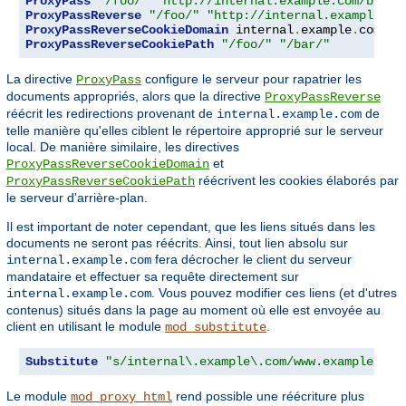
ProxyPass
"/foo/"
"http://internal.example.com/bar/"
ProxyPassReverse
"/foo/"
"http://internal.example.co
ProxyPassReverseCookieDomain
 internal
.
example
.
com pu
ProxyPassReverseCookiePath
"/foo/"
"/bar/"
La directive
configure le serveur pour rapatrier les
ProxyPass
documents appropriés, alors que la directive
ProxyPassReverse
réécrit les redirections provenant de
de
internal.example.com
telle manière qu'elles ciblent le répertoire approprié sur le serveur
local. De manière similaire, les directives
et
ProxyPassReverseCookieDomain
réécrivent les cookies élaborés par
ProxyPassReverseCookiePath
le serveur d'arrière-plan.
Il est important de noter cependant, que les liens situés dans les
documents ne seront pas réécrits. Ainsi, tout lien absolu sur
fera décrocher le client du serveur
internal.example.com
mandataire et effectuer sa requête directement sur
. Vous pouvez modifier ces liens (et d'utres
internal.example.com
contenus) situés dans la page au moment où elle est envoyée au
client en utilisant le module
.
mod_substitute
Substitute
"s/internal\.example\.com/www.example.com
Le module
rend possible une réécriture plus
mod_proxy_html