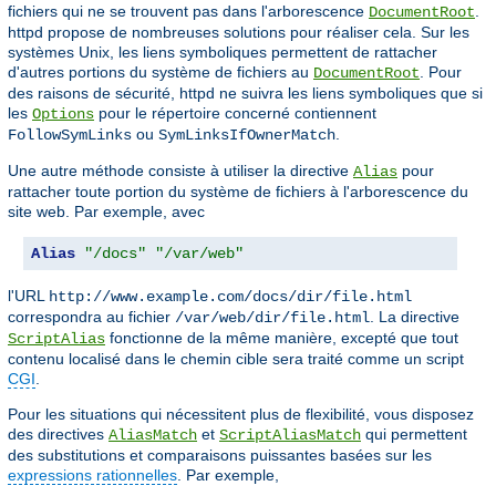
fichiers qui ne se trouvent pas dans l'arborescence
.
DocumentRoot
httpd propose de nombreuses solutions pour réaliser cela. Sur les
systèmes Unix, les liens symboliques permettent de rattacher
d'autres portions du système de fichiers au
. Pour
DocumentRoot
des raisons de sécurité, httpd ne suivra les liens symboliques que si
les
pour le répertoire concerné contiennent
Options
ou
.
FollowSymLinks
SymLinksIfOwnerMatch
Une autre méthode consiste à utiliser la directive
pour
Alias
rattacher toute portion du système de fichiers à l'arborescence du
site web. Par exemple, avec
Alias
"/docs"
"/var/web"
l'URL
http://www.example.com/docs/dir/file.html
correspondra au fichier
. La directive
/var/web/dir/file.html
fonctionne de la même manière, excepté que tout
ScriptAlias
contenu localisé dans le chemin cible sera traité comme un script
CGI
.
Pour les situations qui nécessitent plus de flexibilité, vous disposez
des directives
et
qui permettent
AliasMatch
ScriptAliasMatch
des substitutions et comparaisons puissantes basées sur les
expressions rationnelles
. Par exemple,