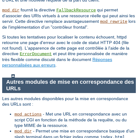
d'URL et une nouvelle requête de la part du client.
fournit la directive
qui permet
mod_dir
FallbackResource
d'associer des URIs virtuels à une ressource réelle qui peut ainsi les
servir. Cette directive remplace avantageusement
lors
mod_rewrite
de l'implémentation d'un "contrôleur frontal".
Si toutes les tentatives pour localiser le contenu échouent, httpd
retourne une page d'erreur avec le code de statut HTTP 404 (file
not found). L'apparence de cette page est contrôlée à l'aide de la
directive
et peut être personnalisée de manière
ErrorDocument
très flexible comme discuté dans le document
Réponses
personnalisées aux erreurs
.
Autres modules de mise en correspondance des
URLs
Les autres modules disponibles pour la mise en correspondance
des URLs sont :
- Met une URL en correspondance avec un
mod_actions
script CGI en fonction de la méthode de la requête, ou du
type MIME de la ressource.
- Permet une mise en correspondance basique d'un
mod_dir
slash terminal dans un fichier index comme
.
index.html