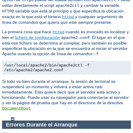
httpd
apache2ctl
editar directamente el script
y cambiar la variable
apache2ctl
variable que está al principio y que especifica la ubicación
HTTPD
exacta en la que está el binario
y cualquier argumento de
httpd
línea de comandos que quiera que esté
siempre
presente.
La primera cosa que hace
cuando es invocado es localizar y
httpd
leer el
fichero de configuración
. El lugar en el que
apache2.conf
está ese fichero se determina al compilar, pero también es posible
especificar la ubicación en la que se encuentra al iniciar el servidor
Apache usando la opción de línea de comandos
-f
/usr/local/apache2/bin/apache2ctl -f
/etc/apache2/apache2.conf
Si todo va bien durante el arranque, la sesión de terminal se
suspenderá un momento y volverá a estar activa casi
inmediatamente. Esto quiere decir que el servidor está activo y
funcionando. Puede usar su navegador para conectarse al servidor
y ver la página de prueba que hay en el directorio de la directiva
.
DocumentRoot
Errores Durante el Arranque