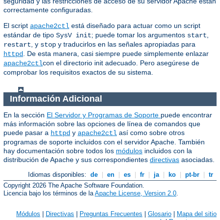
seguridad y las restricciones de acceso de su servidor Apache están
correctamente configuradas.
El script
está diseñado para actuar como un script
apache2ctl
estándar de tipo
; puede tomar los argumentos
,
SysV init
start
, y
y traducirlos en las señales apropiadas para
restart
stop
. De esta manera, casi siempre puede simplemente enlazar
httpd
con el directorio init adecuado. Pero asegúrese de
apache2ctl
comprobar los requisitos exactos de su sistema.
Información Adicional
En la sección
El Servidor y Programas de Soporte
puede encontrar
más información sobre las opciones de línea de comandos que
puede pasar a
y
así como sobre otros
httpd
apache2ctl
programas de soporte incluidos con el servidor Apache. También
hay documentación sobre todos los
módulos
incluidos con la
distribución de Apache y sus correspondientes
directivas
asociadas.
Idiomas disponibles:
de
|
en
|
es
|
fr
|
ja
|
ko
|
pt-br
|
tr
Copyright 2026 The Apache Software Foundation.
Licencia bajo los términos de la
Apache License, Version 2.0
.
Módulos
|
Directivas
|
Preguntas Frecuentes
|
Glosario
|
Mapa del sitio