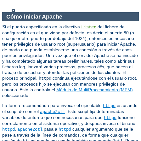
Cómo iniciar Apache
Si el puerto especificado en la directiva
del fichero de
Listen
configuración es el que viene por defecto, es decir, el puerto 80 (o
cualquier otro puerto por debajo del 1024), entonces es necesario
tener privilegios de usuario root (superusuario) para iniciar Apache,
de modo que pueda establecerse una conexión a través de esos
puertos privilegiados. Una vez que el servidor Apache se ha iniciado
y ha completado algunas tareas preliminares, tales como abrir sus
ficheros log, lanzará varios procesos, procesos
hijo
, que hacen el
trabajo de escuchar y atender las peticiones de los clientes. El
proceso principal,
continúa ejecutándose con el usuario root,
httpd
pero los procesos hijo se ejecutan con menores privilegios de
usuario. Esto lo controla el
Módulo de MultiProcesamiento (MPM)
seleccionado.
La forma recomendada para invocar el ejecutable
es usando
httpd
el script de control
. Este script fija determinadas
apache2ctl
variables de entorno que son necesarias para que
funcione
httpd
correctamente en el sistema operativo, y después invoca el binario
.
pasa a
cualquier argumento que se le
httpd
apache2ctl
httpd
pase a través de la línea de comandos, de forma que cualquier
opción de
puede ser usada también con
. Puede