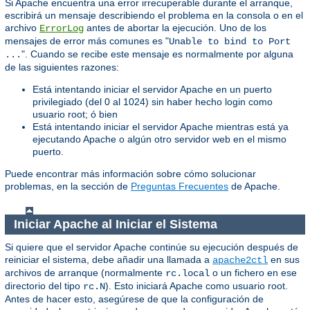
Si Apache encuentra una error irrecuperable durante el arranque,
escribirá un mensaje describiendo el problema en la consola o en el
archivo
antes de abortar la ejecución. Uno de los
ErrorLog
mensajes de error más comunes es "
Unable to bind to Port
". Cuando se recibe este mensaje es normalmente por alguna
...
de las siguientes razones:
Está intentando iniciar el servidor Apache en un puerto
privilegiado (del 0 al 1024) sin haber hecho login como
usuario root; ó bien
Está intentando iniciar el servidor Apache mientras está ya
ejecutando Apache o algún otro servidor web en el mismo
puerto.
Puede encontrar más información sobre cómo solucionar
problemas, en la sección de
Preguntas Frecuentes
de Apache.
Iniciar Apache al Iniciar el Sistema
Si quiere que el servidor Apache continúe su ejecución después de
reiniciar el sistema, debe añadir una llamada a
en sus
apache2ctl
archivos de arranque (normalmente
o un fichero en ese
rc.local
directorio del tipo
). Esto iniciará Apache como usuario root.
rc.N
Antes de hacer esto, asegúrese de que la configuración de