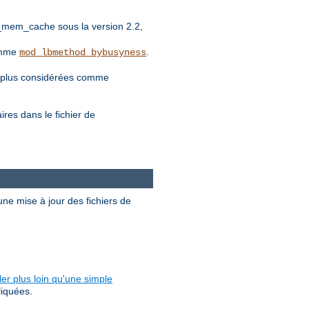
_mem_cache sous la version 2.2,
comme
.
mod_lbmethod_bybusyness
nt plus considérées comme
es dans le fichier de
ne mise à jour des fichiers de
ler plus loin qu'une simple
liquées.