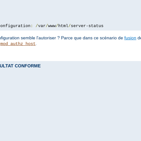
configuration
:
/
var
/
www
/
html
/
server-status
configuration semble l'autoriser ? Parce que dans ce scénario de
fusion
de
e
.
mod_authz_host
 RESULTAT CONFORME