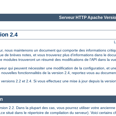
Serveur HTTP Apache Versio
ion 2.4
L
à jour, nous maintenons un document qui comporte des informations critiq
que de brèves notes, et vous trouverez plus d'informations dans le do
 de modules trouveront un résumé des modifications de l'API dans la v
 qui peuvent nécessiter une modification de la configuration, et une 
es nouvelles fonctionnalités de la version 2.4, reportez-vous au document
versions 2.2 et 2.4. Si vous effectuez une mise à jour depuis la versio
on
version 2.2. Dans la plupart des cas, vous pourrez utiliser votre ancie
situé dans le répertoire de compilation du serveur). Voici certains
ice