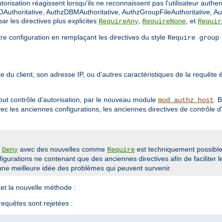
orisation réagissent lorsqu'ils ne reconnaissent pas l'utilisateur authen
Authoritative, AuthzDBMAuthoritative, AuthzGroupFileAuthoritative, Au
r les directives plus explicites
,
, et
RequireAny
RequireNone
Requir
tre configuration en remplaçant les directives du style
Require group
 du client, son adresse IP, ou d'autres caractéristiques de la requête ét
out contrôle d'autorisation, par le nouveau module
. 
mod_authz_host
avec les anciennes configurations, les anciennes directives de contrôle
u
avec des nouvelles comme
est techniquement possible 
Deny
Require
gurations ne contenant que des anciennes directives afin de faciliter l
ne meilleure idée des problèmes qui peuvent survenir.
et la nouvelle méthode :
 requêtes sont rejetées :