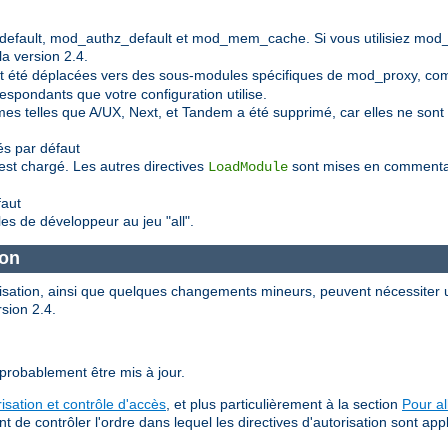
default, mod_authz_default et mod_mem_cache. Si vous utilisiez mod
a version 2.4.
 ont été déplacées vers des sous-modules spécifiques de mod_proxy, 
spondants que votre configuration utilise.
mes telles que A/UX, Next, et Tandem a été supprimé, car elles ne so
s par défaut
est chargé. Les autres directives
sont mises en commentair
LoadModule
faut
les de développeur au jeu "all".
ion
orisation, ainsi que quelques changements mineurs, peuvent nécessiter u
rsion 2.4.
 probablement être mis à jour.
risation et contrôle d'accès
, et plus particulièrement à la section
Pour al
e contrôler l'ordre dans lequel les directives d'autorisation sont app