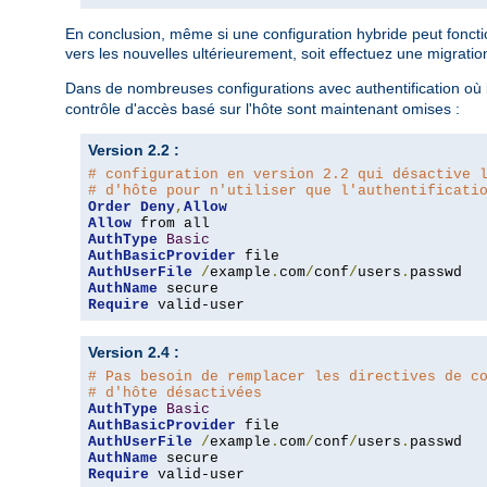
En conclusion, même si une configuration hybride peut fonction
vers les nouvelles ultérieurement, soit effectuez une migratio
Dans de nombreuses configurations avec authentification où l
contrôle d'accès basé sur l'hôte sont maintenant omises :
Version 2.2 :
# configuration en version 2.2 qui désactive 
# d'hôte pour n'utiliser que l'authentificati
Order
Deny
,
Allow
Allow
AuthType
Basic
AuthBasicProvider
AuthUserFile
/
example
.
com
/
conf
/
users
.
AuthName
Require
 valid-user
Version 2.4 :
# Pas besoin de remplacer les directives de c
# d'hôte désactivées
AuthType
Basic
AuthBasicProvider
AuthUserFile
/
example
.
com
/
conf
/
users
.
AuthName
Require
 valid-user