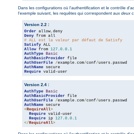
Dans les configurations où l'authentification et le contrôle d
l'exemple suivant, les requêtes qui correspondent aux
deux
c
Version 2.2 :
Order
 allow
,
Deny
# ALL est la valeur par défaut de Satisfy
Satisfy
Allow
 from 
127.0
.
0.1
AuthType
Basic
AuthBasicProvider
AuthUserFile
/
example
.
com
/
conf
/
users
.
AuthName
Require
 valid-user
Version 2.4 :
AuthType
Basic
AuthBasicProvider
AuthUserFile
/
example
.
com
/
conf
/
users
.
AuthName
<
RequireAll
>
Require
 valid-user

Require
 ip 
127.0
.
0.1
</
RequireAll
>