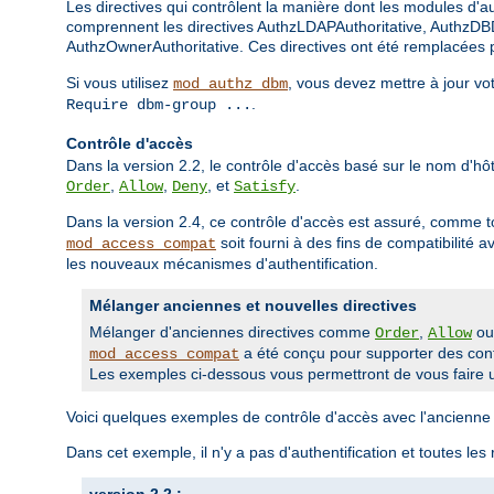
Les directives qui contrôlent la manière dont les modules d'aut
comprennent les directives AuthzLDAPAuthoritative, AuthzDBD
AuthzOwnerAuthoritative. Ces directives ont été remplacées pa
Si vous utilisez
, vous devez mettre à jour vo
mod_authz_dbm
.
Require dbm-group ...
Contrôle d'accès
Dans la version 2.2, le contrôle d'accès basé sur le nom d'hôte
,
,
, et
.
Order
Allow
Deny
Satisfy
Dans la version 2.4, ce contrôle d'accès est assuré, comme t
soit fourni à des fins de compatibilité 
mod_access_compat
les nouveaux mécanismes d'authentification.
Mélanger anciennes et nouvelles directives
Mélanger d'anciennes directives comme
,
o
Order
Allow
a été conçu pour supporter des confi
mod_access_compat
Les exemples ci-dessous vous permettront de vous faire u
Voici quelques exemples de contrôle d'accès avec l'ancienne 
Dans cet exemple, il n'y a pas d'authentification et toutes les