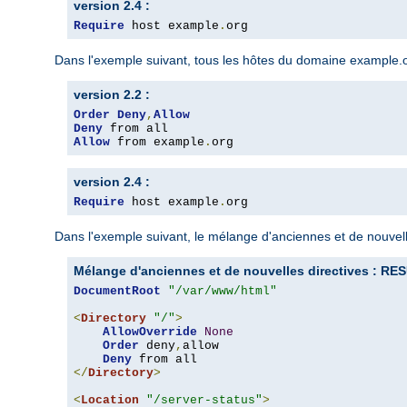
version 2.4 :
Require
 host example
.
org
Dans l'exemple suivant, tous les hôtes du domaine example.org
version 2.2 :
Order
Deny
,
Allow
Deny
Allow
 from example
.
org
version 2.4 :
Require
 host example
.
org
Dans l'exemple suivant, le mélange d'anciennes et de nouvelle
Mélange d'anciennes et de nouvelles directives : 
DocumentRoot
"/var/www/html"
<
Directory
"/"
>
AllowOverride
None
Order
 deny
,
allow

Deny
</
Directory
>
<
Location
"/server-status"
>