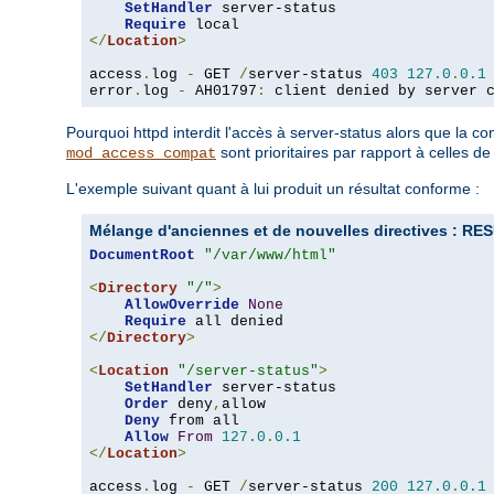
SetHandler
 server-status

Require
</
Location
>
access
.
log 
-
 GET 
/
server-status 
403
127.0
.
0.1
error
.
log 
-
 AH01797
:
 client denied by server 
Pourquoi httpd interdit l'accès à server-status alors que la 
sont prioritaires par rapport à celles d
mod_access_compat
L'exemple suivant quant à lui produit un résultat conforme :
Mélange d'anciennes et de nouvelles directives :
DocumentRoot
"/var/www/html"
<
Directory
"/"
>
AllowOverride
None
Require
</
Directory
>
<
Location
"/server-status"
>
SetHandler
 server-status

Order
 deny
,
allow

Deny
 from all

Allow
From
127.0
.
0.1
</
Location
>
access
.
log 
-
 GET 
/
server-status 
200
127.0
.
0.1