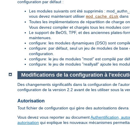
configuration par défaut :
Les modules suivants ont été supprimés : mod_authn_
vous devez maintenant utiliser
dans l
mod_cache_disk
Toutes les implémentations de répartition de charge
Vous devrez compiler et chargés tous les modules corre
Le support de BeOS, TPF, et des anciennes plates-for
maintenues.
configure: les modules dynamiques (DSO) sont compilé
configure: par défaut, seul un jeu de modules de base 
configuration.
configure: le jeu de modules "most" est compilé par dé
configure: le jeu de modules "reallyall" ajoute les modu
Modifications de la configuration à l'exécut
Des changements significatifs dans la configuration de l'aut
configuration de la version 2.2 avant de les utiliser sous la ve
Autorisation
Tout fichier de configuration qui gère des autorisations devra
Vous devez vous reporter au document
Authentification, auto
autorisation
qui explique les nouveaux mécanismes permettant d