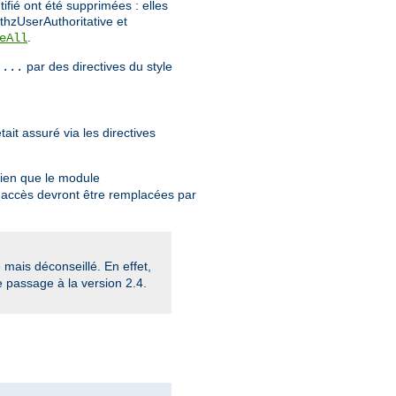
tifié ont été supprimées : elles
thzUserAuthoritative et
.
eAll
par des directives du style
 ...
ait assuré via les directives
Bien que le module
 d'accès devront être remplacées par
mais déconseillé. En effet,
e passage à la version 2.4.