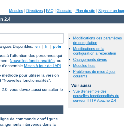
Modules
|
Directives
|
FAQ
|
Glossaire
|
Plan du site
|
Signaler un bug
n 2.4
Modifications des paramètres
de compilation
angues Disponibles:
en
|
fr
|
pt-br
Modifications de la
configuration à l'exécution
ues à l'attention des personnes qui
Changements divers
cument
Nouvelles fonctionnalités
, ou
Modules tiers
ue d'ensemble
Mises à jour de l'API
.
Problèmes de mise à jour
méthode pour utiliser la version
courants
 "Nouvelles fonctionnalités".
Voir aussi
n 2.0, vous devez aussi consulter le
Vue d'ensemble des
nouvelles fonctionnalités du
serveur HTTP Apache 2.4
nne ligne de commande
configure
 changements intervenus dans la