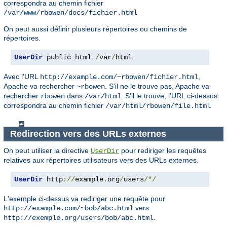
correspondra au chemin fichier
/var/www/rbowen/docs/fichier.html
On peut aussi définir plusieurs répertoires ou chemins de
répertoires.
UserDir
 public_html 
/
var
/
html
Avec l'URL
,
http://example.com/~rbowen/fichier.html
Apache va rechercher
. S'il ne le trouve pas, Apache va
~rbowen
rechercher
dans
. S'il le trouve, l'URL ci-dessus
rbowen
/var/html
correspondra au chemin fichier
/var/html/rbowen/file.html
Redirection vers des URLs externes
On peut utiliser la directive
pour rediriger les requêtes
UserDir
relatives aux répertoires utilisateurs vers des URLs externes.
UserDir
 http
://
example
.
org
/
users
/*/
L'exemple ci-dessus va rediriger une requête pour
vers
http://example.com/~bob/abc.html
.
http://exemple.org/users/bob/abc.html