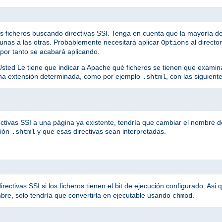
os ficheros buscando directivas SSI. Tenga en cuenta que la mayoría de
unas a las otras. Probablemente necesitará aplicar
al directo
Options
 por tanto se acabará aplicando.
Usted Le tiene que indicar a Apache qué ficheros se tienen que examin
una extensión determinada, como por ejemplo
, con las siguiente
.shtml
ctivas SSI a una página ya existente, tendría que cambiar el nombre de
sión
y que esas directivas sean interpretadas.
.shtml
ctivas SSI si los ficheros tienen el bit de ejecución configurado. Asi 
bre, solo tendría que convertirla en ejecutable usando
.
chmod