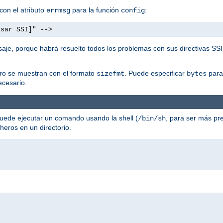
con el atributo
para la función
:
errmsg
config
usar SSI]" -->
aje, porque habrá resuelto todos los problemas con sus directivas SSI
ero se muestran con el formato
. Puede especificar
para 
sizefmt
bytes
cesario.
uede ejecutar un comando usando la shell (
, para ser más pre
/bin/sh
cheros en un directorio.