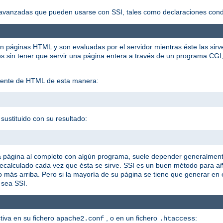
vanzadas que pueden usarse con SSI, tales como declaraciones condic
en páginas HTML y son evaluadas por el servidor mientras éste las sirv
sin tener que servir una página entera a través de un programa CGI, 
istente de HTML de esta manera:
sustituido con su resultado:
a página al completo con algún programa, suele depender generalment
 recalculado cada vez que ésta se sirve. SSI es un buen método para 
o más arriba. Pero si la mayoría de su página se tiene que generar en
 sea SSI.
ctiva en su fichero
, o en un fichero
:
apache2.conf
.htaccess