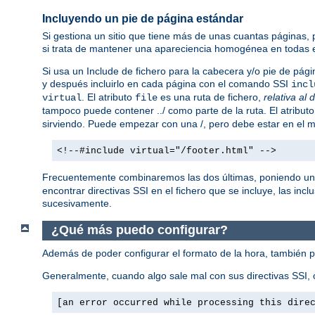
Incluyendo un pie de página estándar
Si gestiona un sitio que tiene más de unas cuantas páginas,
si trata de mantener una apareciencia homogénea en todas e
Si usa un Include de fichero para la cabecera y/o pie de pági
y después incluirlo en cada página con el comando SSI
incl
. El atributo
es una ruta de fichero,
relativa al 
virtual
file
tampoco puede contener ../ como parte de la ruta. El atribut
sirviendo. Puede empezar con una /, pero debe estar en el mi
<!--#include virtual="/footer.html" -->
Frecuentemente combinaremos las dos últimas, poniendo un
encontrar directivas SSI en el fichero que se incluye, las incl
sucesivamente.
¿Qué más puedo configurar?
Además de poder configurar el formato de la hora, también 
Generalmente, cuando algo sale mal con sus directivas SSI, o
[an error occurred while processing this dire