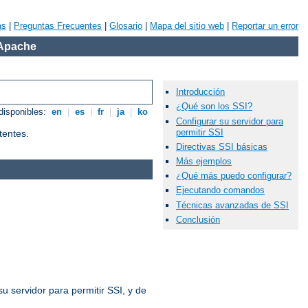
as
|
Preguntas Frecuentes
|
Glosario
|
Mapa del sitio web
|
Reportar un error
 Apache
Introducción
¿Qué son los SSI?
disponibles:
en
|
es
|
fr
|
ja
|
ko
Configurar su servidor para
permitir SSI
tentes.
Directivas SSI básicas
Más ejemplos
¿Qué más puedo configurar?
Ejecutando comandos
Técnicas avanzadas de SSI
Conclusión
u servidor para permitir SSI, y de