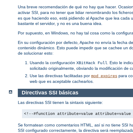
Una breve recomendación de qué no hay que hacer. Ocasion
activar SSI, para no tener que lidiar renombrando los fichero
es que haciendo eso, está pidiendo al Apache que lea cada uno
bastante el servidor, y no es una buena idea.
Por supuesto, en Windows, no hay tal cosa como la configuraci
En su configuración por defecto, Apache no envía la fecha de 
contenido dinámico. Esto puede impedir que se cachee un do
de solucionar esto:
Usando la configuración
. Esto le ind
XBitHack Full
solicitado originalmente, obviando la modificación de c
Use las directivas facilitadas por
para con
mod_expires
web que es aceptable cachearlos.
Directivas SSI básicas
Las directivas SSI tienen la sintaxis siguiente:
<!--#function attribute=value attribute=value
Se formatean como comentarios HTML, así si no tiene SSI habi
SSI configurado correctamente, la directiva será reemplazada