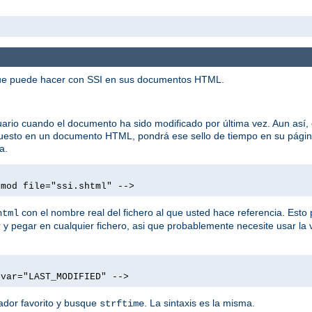
>
 que puede hacer con SSI en sus documentos HTML.
rio cuando el documento ha sido modificado por última vez. Aun así, 
 puesto en un documento HTML, pondrá ese sello de tiempo en su pági
a.
tmod file="ssi.shtml" -->
con el nombre real del fichero al que usted hace referencia. Esto 
html
y pegar en cualquier fichero, asi que probablemente necesite usar la 
 var="LAST_MODIFIED" -->
ador favorito y busque
. La sintaxis es la misma.
strftime