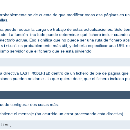
 probablemente se de cuenta de que modificar todas esa páginas es un
llas.
na puede reducir la carga de trabajo de estas actualizaciones. Solo tie
. La función
puede determinar qué fichero incluir cuando u
ude
include
directorio actual
. Eso significa que no puede ser una ruta de fichero abs
o
es probablemente más útil, y debería especificar una URL re
virtual
smo servidor que el fichero que se está sirviendo.
a directiva
dentro de un fichero de pie de página que 
LAST_MODIFIED
usiones pueden anidarse - lo que quiere decir, que el fichero incluido pue
puede configurar dos cosas más.
btiene el mensaje (ha ocurrido un error procesando esta directiva)
ctive]