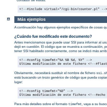
<!--#include virtual="/cgi-bin/counter.pl" --
Más ejemplos
A continuación hay algunos ejemplos específicos de cosas
¿Cuándo fue modificado este documento?
Antes mencionamos que puede usar SSI para informar al usua
dejó en cuestión. El código que se muestra a continuación,
tener SSI habilitado correctamente, como se indicó más arrib
<!--#config timefmt="%A %B %d, %Y" -->
Ultima modificación de este fichero <!--#flas
Obviamente, necesitará sustituir el nombre de fichero
ssi.s
está buscando un trozo genérico de código que pueda copiar 
lugar:
<!--#config timefmt="%D" -->
Última modificación de este fichero <!--#echo
Para más detalles sobre el formato
, vaya a su busc
timefmt