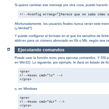
Si quiere cambiar ese mensaje por otra cosa, puede hacerlo 
<!--#config errmsg="[Parece que no sabe cómo 
Afortunadamente, los usuarios finales nunca verán este mens
(¿Verdad?)
Y puede configurar el formato en el que los tamaños de fich
para un número abreviado en Kb o Mb, según sea ne
abbrev
Ejecutando comandos
Puede usar la función
para ejecutar comandos. Y SSI p
exec
en Win32). Lo siguiente, por ejemplo, le dará un listado de fi
<pre>
<!--#exec cmd="ls" -->
</pre>
o, en Windows
<pre>
<!--#exec cmd="dir" -->
</pre>