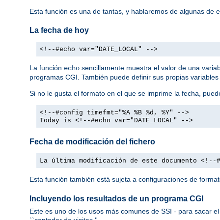
Esta función es una de tantas, y hablaremos de algunas de 
La fecha de hoy
<!--#echo var="DATE_LOCAL" -->
La función
sencillamente muestra el valor de una varia
echo
programas CGI. También puede definir sus propias variables
Si no le gusta el formato en el que se imprime la fecha, pued
<!--#config timefmt="%A %B %d, %Y" -->
Today is <!--#echo var="DATE_LOCAL" -->
Fecha de modificación del fichero
La última modificación de este documento <!--
Esta función también está sujeta a configuraciones de forma
Incluyendo los resultados de un programa CGI
Este es uno de los usos más comunes de SSI - para sacar el 
``contador de visitas.''