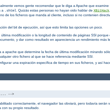
almente vemos gente recomendar que le diga a Apache que examine t
s a
. Quizás estas personas no hayan oido hablar de
.shtml
XBitHack
 de los ficheros que manda al cliente, incluso si no contenien directi
ón del bit de ejecución, así que esto limita las opciones un poco.
última modificación o la longitud de contenido de páginas SSI porque es
cumento, y dar como resultado en apareciencia un rendimiento más le
ica a apache que determine la fecha de última modificación mirando sólo
ualquier otro fichero al que se hace referencia mediante SSI.
figurar una expiración específica de tiempo en sus ficheros, y así ha
 ... -->
litado correctamente, el navegador las obviará, pero todavía serán vi
 con su propio resultado.