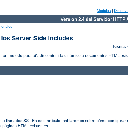
Módulos
|
Directiv
Versión 2.4 del Servidor HTTP
toriales
 los Server Side Includes
Idiomas 
litan un método para añadir contenido dinámico a documentos HTML exis
nte llamados SSI. En este artículo, hablaremos sobre cómo configurar s
us páginas HTML existentes.