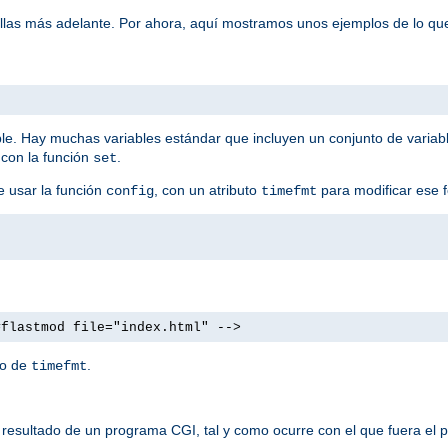
ellas más adelante. Por ahora, aquí mostramos unos ejemplos de lo qu
ble. Hay muchas variables estándar que incluyen un conjunto de variab
 con la función
.
set
e usar la función
, con un atributo
para modificar ese 
config
timefmt
#flastmod file="index.html" -->
to de
.
timefmt
resultado de un programa CGI, tal y como ocurre con el que fuera el p