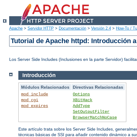
Apache
>
Servidor HTTP
>
Documentación
>
Versión 2.4
>
How-To / Tu
Tutorial de Apache httpd: Introducción a
Los Server Side Includes (Inclusiones en la parte Servidor) faci
Introducción
Módulos Relacionados
Directivas Relacionadas
mod_include
Options
mod_cgi
XBitHack
mod_expires
AddType
SetOutputFilter
BrowserMatchNoCase
Este artículo trata sobre los Server Side Includes, generalme
técnicas básicas de SSI para añadir contenido dinámico a s