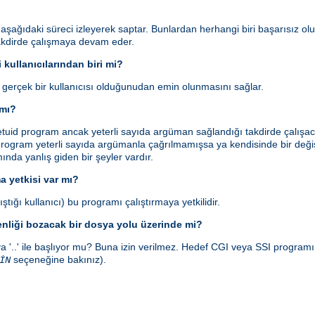
ı aşağıdaki süreci izleyerek saptar. Bunlardan herhangi biri başarısız ol
takdirde çalışmaya devam eder.
 kullanıcılarından biri mi?
n gerçek bir kullanıcısı olduğunudan emin olunmasını sağlar.
 mı?
id program ancak yeterli sayıda argüman sağlandığı takdirde çalışaca
rogram yeterli sayıda argümanla çağrılmamışsa ya kendisinde bir değişi
smında yanlış giden bir şeyler vardır.
a yetkisi var mı?
ştığı kullanıcı) bu programı çalıştırmaya yetkilidir.
enliği bozacak bir dosya yolu üzerinde mi?
a '..' ile başlıyor mu? Buna izin verilmez. Hedef CGI veya SSI program
seçeneğine bakınız).
İN