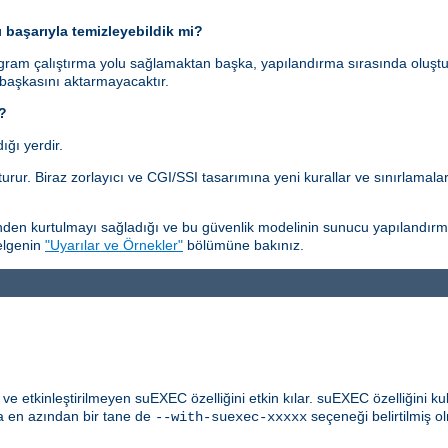
ı başarıyla temizleyebildik mi?
gram çalıştırma yolu sağlamaktan başka, yapılandırma sırasında oluştu
 başkasını aktarmayacaktır.
i?
ğı yerdir.
rur. Biraz zorlayıcı ve CGI/SSI tasarımına yeni kurallar ve sınırlamala
en kurtulmayı sağladığı ve bu güvenlik modelinin sunucu yapılandırmasıy
belgenin
"Uyarılar ve Örnekler"
bölümüne bakınız.
 etkinleştirilmeyen suEXEC özelliğini etkin kılar. suEXEC özelliğini ku
 en azından bir tane de
seçeneği belirtilmiş ol
--with-suexec-xxxxx