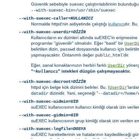
Güvenlik sebebiyle
çalıştırılabilirinin bulunduğ
suexec
--with-suexec-bin=/usr/sbin/suexec
--with-suexec-caller=
KULLANICI
Normalde httpd'nin aidiyetinde çalıştığı
kullanıcı
dır. Bu,
--with-suexec-userdir=
DİZİN
Kullanıcıların ev dizinleri altında suEXEC'in erişmesine i
programlar "güvenilir" olmalıdır. Eğer "basit" bir
UserD
belirtilen dizin,
dosyasında kullanıcı için belirtil
passwd
yapmayacaktır. Öntanımlı değer
'dir.
public_html
Eğer, sanal konaklarınızın herbiri farklı
yönerge
UserDir
"~
" istekleri düzgün çalışmayacaktır.
kullanıcı
--with-suexec-docroot=
DİZİN
httpd için belge kök dizinini belirler. Bu, (
'larda
UserDir
dizinidir. Yani, seçeneği "
datadir
--datadir=/home/
--with-suexec-uidmin=
UID
suEXEC kullanıcısının kullanıcı kimliği olarak izin veri
--with-suexec-gidmin=
GID
suEXEC kullanıcısının grup kimliği olarak izin verilen 
--with-suexec-logfile=
DOSYA
suEXEC hareketlerinin ve hatalarının kaydedileceği günl