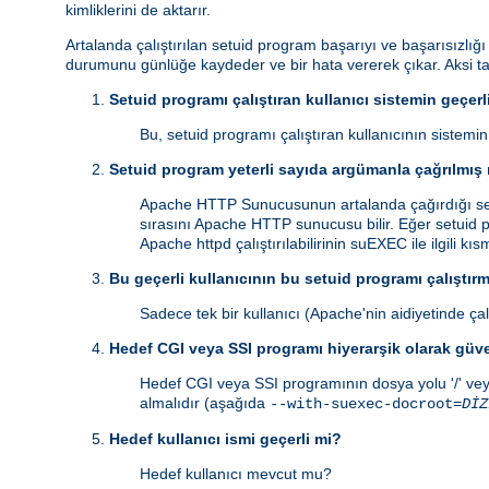
kimliklerini de aktarır.
Artalanda çalıştırılan setuid program başarıyı ve başarısızlığ
durumunu günlüğe kaydeder ve bir hata vererek çıkar. Aksi 
Setuid programı çalıştıran kullanıcı sistemin geçerli
Bu, setuid programı çalıştıran kullanıcının sistemi
Setuid program yeterli sayıda argümanla çağrılmış
Apache HTTP Sunucusunun artalanda çağırdığı setu
sırasını Apache HTTP sunucusu bilir. Eğer setuid p
Apache httpd çalıştırılabilirinin suEXEC ile ilgili kı
Bu geçerli kullanıcının bu setuid programı çalıştırm
Sadece tek bir kullanıcı (Apache'nin aidiyetinde çalı
Hedef CGI veya SSI programı hiyerarşik olarak güv
Hedef CGI veya SSI programının dosya yolu '/' vey
almalıdır (aşağıda
--with-suexec-docroot=
DİZ
Hedef kullanıcı ismi geçerli mi?
Hedef kullanıcı mevcut mu?