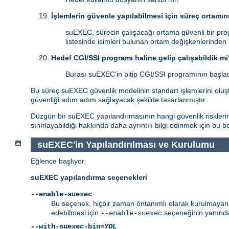
İşlemlerin güvenle yapılabilmesi için süreç ortamın
suEXEC, sürecin çalışacağı ortama güvenli bir pro
listesinde isimleri bulunan ortam değişkenlerinden
Hedef CGI/SSI programı haline gelip çalışabildik m
Burası suEXEC'in bitip CGI/SSI programının başladı
Bu süreç suEXEC güvenlik modelinin standart işlemlerini oluştu
güvenliği adım adım sağlayacak şekilde tasarlanmıştır.
Düzgün bir suEXEC yapılandırmasının hangi güvenlik risklerind
sınırlayabildiği hakkında daha ayrıntılı bilgi edinmek için bu 
suEXEC'in Yapılandırılması ve Kurulumu
Eğlence başlıyor.
suEXEC yapılandırma seçenekleri
--enable-suexec
Bu seçenek, hiçbir zaman öntanımlı olarak kurulmayan ve
edebilmesi için
seçeneğinin yanında
--enable-suexec
--with-suexec-bin=
YOL