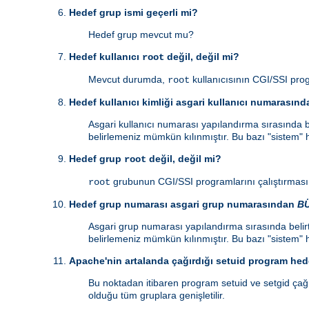
Hedef grup ismi geçerli mi?
Hedef grup mevcut mu?
Hedef kullanıcı
değil, değil mi?
root
Mevcut durumda,
kullanıcısının CGI/SSI prog
root
Hedef kullanıcı kimliği asgari kullanıcı numarasın
Asgari kullanıcı numarası yapılandırma sırasında be
belirlemeniz mümkün kılınmıştır. Bu bazı "sistem" h
Hedef grup
değil, değil mi?
root
grubunun CGI/SSI programlarını çalıştırmasın
root
Hedef grup numarası asgari grup numarasından
B
Asgari grup numarası yapılandırma sırasında belirt
belirlemeniz mümkün kılınmıştır. Bu bazı "sistem" h
Apache'nin artalanda çağırdığı setuid program hede
Bu noktadan itibaren program setuid ve setgid çağrı
olduğu tüm gruplara genişletilir.