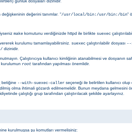
irtilen) günlük dosyaları dizinidir.
değişkeninin değerini tanımlar. "
" 
/usr/local/bin:/usr/bin:/bin
diyseniz
komutunu verdiğinizde httpd ile birlikte
çalıştırılab
make
suexec
ererek kurulumu tamamlayabilirsiniz.
çalıştırılabilir dosyası
suexec
--
dizinidir.
n/
utmayın. Çalıştırıcıya kullanıcı kimliğinin atanabilmesi ve dosyanın sahib
çin kurulumun
tarafından yapılması önemlidir.
root
betiğine
seçeneği ile belirtilen kullanıcı ol
e
--with-suexec-caller
edilmiş olma ihtimali gözardı edilmemelidir. Bunun meydana gelmesini ö
diyetinde çalıştığı grup tarafından çalıştırılacak şekilde ayarlayınız.
nine kurulmuşsa şu komutları vermelisiniz: