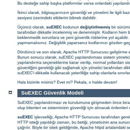
Bu desteğe sahip başka platformlar varsa onlardaki yapılandır
İkinci olarak, bilgisayarınızın güvenliği ve yönetimi ile ilgili 
seviyesi üzerindeki etkilerini bilmek dahildir.
Üçüncü olarak,
suEXEC
kodunun
değiştirilmemiş
bir sürümü
tarafından dikkatle incelenmiş ve denenmiştir. Kodların hem ba
beklenmedik sorunlara ve yeni güvenlik risklerine yol açabilir.
yapmamalısınız. Değişiklik yaparsanız kodlarınızı gözden ge
Dördüncü ve son olarak, Apache HTTP Sunucusu geliştirme e
Bunun sonucu olarak, suEXEC yapılandırması sistem yöneticisin
yapılandırma seçeneklerine karar verilip, normal yollardan si
güvenliğini gerektiği gibi sağlamak için yönetici tarafından d
suEXEC'i dikkatle kullanacak yeterliliğe sahip olanlarla sınırl
Hala bizimle misiniz? Evet mi? Pekala, o halde devam!
SuEXEC Güvenlik Modeli
SuEXEC yapılandırması ve kurulumuna girişmeden önce biraz d
olup bitenleri ve sisteminizin güvenliği için alınacak önlemleri d
suEXEC
işlevselliği, Apache HTTP Sunucusu tarafından gerekti
HTTP isteği yapıldığı zaman, bu betiği, yöneticinin ana sunucunu
çağrılır. Böyle bir istek geldiğinde, Apache httpd artalandaki