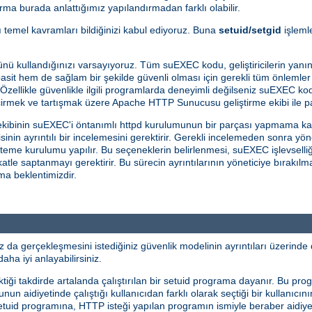
ma burada anlattığımız yapılandırmadan farklı olabilir.
bazı temel kavramları bildiğinizi kabul ediyoruz. Buna
setuid/setgid
işlemle
nü kullandığınızı varsayıyoruz. Tüm suEXEC kodu, geliştiricilerin yanın
sit hem de sağlam bir şekilde güvenli olması için gerekli tüm önlemler 
 Özellikle güvenlikle ilgili programlarda deneyimli değilseniz suEXEC kod
çirmek ve tartışmak üzere Apache HTTP Sunucusu geliştirme ekibi ile pa
kibinin suEXEC'i öntanımlı httpd kurulumunun bir parçası yapmama ka
in ayrıntılı bir incelemesini gerektirir. Gerekli incelemeden sonra yö
steme kurulumu yapılır. Bu seçeneklerin belirlenmesi, suEXEC işlevselliğ
ikkatle saptanmayı gerektirir. Bu sürecin ayrıntılarının yöneticiye bıra
ama beklentimizdir.
a gerçekleşmesini istediğiniz güvenlik modelinin ayrıntıları üzerinde 
aha iyi anlayabilirsiniz.
ği takdirde artalanda çalıştırılan bir setuid programa dayanır. Bu prog
n aidiyetinde çalıştığı kullanıcıdan farklı olarak seçtiği bir kullanıcını
 setuid programına, HTTP isteği yapılan programın ismiyle beraber aidiye