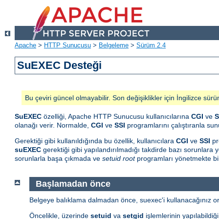
Apache
>
HTTP Sunucusu
>
Belgeleme
>
Sürüm 2.4
SuEXEC Desteği
Bu çeviri güncel olmayabilir. Son değişiklikler için İngilizce sürü
SuEXEC
özelliği, Apache HTTP Sunucusu kullanıcılarına
CGI
ve
S
olanağı verir. Normalde,
CGI
ve
SSI
programlarını çalıştıranla sunu
Gerektiği gibi kullanıldığında bu özellik, kullanıcılara
CGI
ve
SSI
pr
suEXEC
gerektiği gibi yapılandırılmadığı takdirde bazı sorunlara yo
sorunlarla başa çıkmada ve
setuid root
programları yönetmekte bil
Başlamadan önce
Belgeye balıklama dalmadan önce, suexec'i kullanacağınız orta
Öncelikle, üzerinde
setuid
va
setgid
işlemlerinin yapılabildiğ