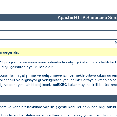
Apache HTTP Sunucusu Sürü
M
m geçerlidir.
SI
programlarını sunucunun aidiyetinde çalıştığı kullanıcıdan farklı bir k
cuyu çalıştıran aynı kullanıcıdır.
ogramlarını çalıştırma ve geliştirmeye izin vermekle ortaya çıkan güvenlik 
l açabilir ve bilgisayar güvenliğinizde yeni delikler ortaya çıkmasına seb
gi ve deneyim sahibi değilseniz
suEXEC
kullanmayı kesinlikle düşünme
m ve kendiniz hakkında yapılmış çeşitli kabuller hakkında bilgi sahibi 
i Unix türevi bir işletim sistemi kullandığınızı varsayıyoruz. Tüm komut 