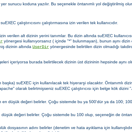
u yer sunucu koduna yazılır. Bu seçenekle öntanımlı yol değiştirilmiş olu
 suEXEC çalıştırıcısını çalıştırmasına izin verilen tek kullanıcıdır.
zin verilen alt dizinin yerini tanımlar. Bu dizin altında suEXEC kullanıcıs
yönergesi kullanıyorsanız ( içinde "*" bulunmayan), bunun aynı dizin
ir
miş dizinin altında
yönergesinde belirtilen dizin olmadığı takdir
UserDir
leri içeriyorsa burada belirtilecek dizinin üst dizininin hepsinde aynı o
n başka) suEXEC için kullanılacak tek hiyerarşi olacaktır. Öntanımlı diz
" olarak belirtmişseniz suEXEC çalıştırıcısı için belge kök dizini "
apache
len en düşük değeri belirler. Çoğu sistemde bu ya 500'dür ya da 100; 100
en düşük değeri belirler. Çoğu sistemde bu 100 olup, seçeneğin de öntanı
ük dosyasının adını belirler (denetim ve hata ayıklama için kullanışlıdı