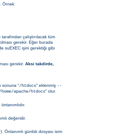
r. Örnek:
ı tarafından çalıştırılacak tüm
 olması gerekir. Eğer burada
de suEXEC işini gerektiği gibi
lması gerekir.
Aksi takdirde,
in sonuna "
" eklenmiş
/htdocs
--
" olur.
/home/apache/htdocs
 öntanımlıdır.
mlı değeridir.
r). Öntanımlı günlük dosyası ismi