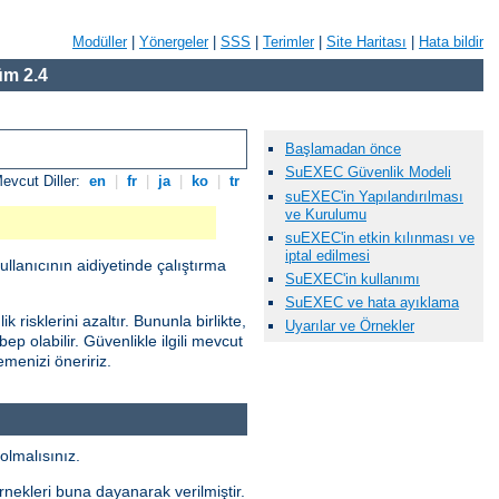
Modüller
|
Yönergeler
|
SSS
|
Terimler
|
Site Haritası
|
Hata bildir
m 2.4
Başlamadan önce
SuEXEC Güvenlik Modeli
evcut Diller:
en
|
fr
|
ja
|
ko
|
tr
suEXEC'in Yapılandırılması
ve Kurulumu
suEXEC'in etkin kılınması ve
iptal edilmesi
ullanıcının aidiyetinde çalıştırma
SuEXEC'in kullanımı
SuEXEC ve hata ayıklama
risklerini azaltır. Bununla birlikte,
Uyarılar ve Örnekler
ep olabilir. Güvenlikle ilgili mevcut
menizi öneririz.
olmalısınız.
örnekleri buna dayanarak verilmiştir.