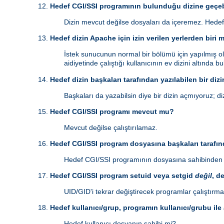
Hedef CGI/SSI programının bulunduğu dizine geçeb
Dizin mevcut değilse dosyaları da içeremez. Hedef
Hedef dizin Apache için izin verilen yerlerden biri 
İstek sunucunun normal bir bölümü için yapılmış ol
aidiyetinde çalıştığı kullanıcının ev dizini altında 
Hedef dizin başkaları tarafından yazılabilen bir dizi
Başkaları da yazabilsin diye bir dizin açmıyoruz; diz
Hedef CGI/SSI programı mevcut mu?
Mevcut değilse çalıştırılamaz.
Hedef CGI/SSI program dosyasına başkaları tarafınd
Hedef CGI/SSI programının dosyasına sahibinden b
Hedef CGI/SSI program setuid veya setgid
değil
, d
UID/GID'i tekrar değiştirecek programlar çalıştırma
Hedef kullanıcı/grup, programın kullanıcı/grubu ile
Hedef kullanıcı dosyanın sahibi mi?