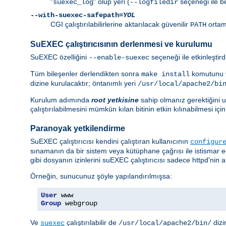
"
" olup yeri (
seçeneği ile bel
suexec_log
--logfiledir
--with-suexec-safepath=
YOL
CGI çalıştırılabilirlerine aktarılacak güvenilir
ortam 
PATH
SuEXEC çalıştırıcısının derlenmesi ve kurulumu
SuEXEC özelliğini
seçeneği ile etkinleştir
--enable-suexec
Tüm bileşenler derlendikten sonra
komutunu v
make install
dizine kurulacaktır; öntanımlı yeri
/usr/local/apache2/bi
Kurulum adımında
root yetkisine
sahip olmanız gerektiğini un
çalıştırılabilmesini mümkün kılan bitinin etkin kılınabilmesi i
Paranoyak yetkilendirme
SuEXEC çalıştırıcısı kendini çalıştıran kullanıcının
configur
sınamanın da bir sistem veya kütüphane çağrısı ile istismar 
gibi dosyanın izinlerini suEXEC çalıştırıcısı sadece httpd'nin ai
Örneğin, sunucunuz şöyle yapılandırılmışsa:
User
Group
 webgroup
Ve
çalıştırılabilir de
dizi
suexec
/usr/local/apache2/bin/