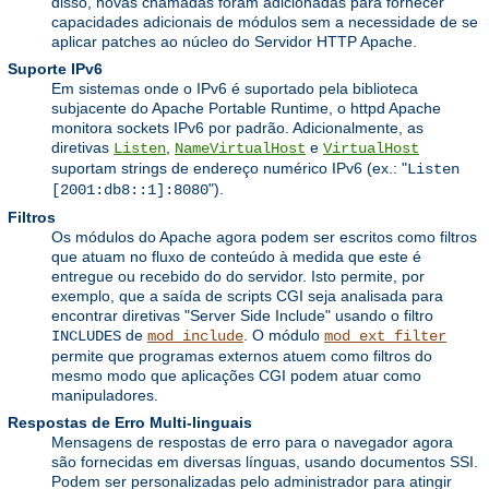
disso, novas chamadas foram adicionadas para fornecer
capacidades adicionais de módulos sem a necessidade de se
aplicar patches ao núcleo do Servidor HTTP Apache.
Suporte IPv6
Em sistemas onde o IPv6 é suportado pela biblioteca
subjacente do Apache Portable Runtime, o httpd Apache
monitora sockets IPv6 por padrão. Adicionalmente, as
diretivas
,
e
Listen
NameVirtualHost
VirtualHost
suportam strings de endereço numérico IPv6 (ex.: "
Listen
").
[2001:db8::1]:8080
Filtros
Os módulos do Apache agora podem ser escritos como filtros
que atuam no fluxo de conteúdo à medida que este é
entregue ou recebido do do servidor. Isto permite, por
exemplo, que a saída de scripts CGI seja analisada para
encontrar diretivas "Server Side Include" usando o filtro
de
. O módulo
INCLUDES
mod_include
mod_ext_filter
permite que programas externos atuem como filtros do
mesmo modo que aplicações CGI podem atuar como
manipuladores.
Respostas de Erro Multi-linguais
Mensagens de respostas de erro para o navegador agora
são fornecidas em diversas línguas, usando documentos SSI.
Podem ser personalizadas pelo administrador para atingir