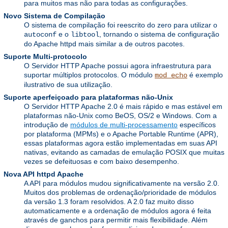
para muitos mas não para todas as configurações.
Novo Sistema de Compilação
O sistema de compilação foi reescrito do zero para utilizar o
e o
, tornando o sistema de configuração
autoconf
libtool
do Apache httpd mais similar a de outros pacotes.
Suporte Multi-protocolo
O Servidor HTTP Apache possui agora infraestrutura para
suportar múltiplos protocolos. O módulo
é exemplo
mod_echo
ilustrativo de sua utilização.
Suporte aperfeiçoado para plataformas não-Unix
O Servidor HTTP Apache 2.0 é mais rápido e mas estável em
plataformas não-Unix como BeOS, OS/2 e Windows. Com a
introdução de
módulos de multi-processamento
específicos
por plataforma (MPMs) e o Apache Portable Runtime (APR),
essas plataformas agora estão implementadas em suas API
nativas, evitando as camadas de emulação POSIX que muitas
vezes se defeituosas e com baixo desempenho.
Nova API httpd Apache
A API para módulos mudou significativamente na versão 2.0.
Muitos dos problemas de ordenação/prioridade de módulos
da versão 1.3 foram resolvidos. A 2.0 faz muito disso
automaticamente e a ordenação de módulos agora é feita
através de ganchos para permitir mais flexibilidade. Além