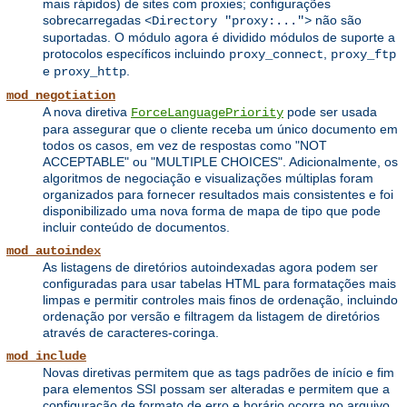
mais rápidos) de sites com proxies; configurações
sobrecarregadas
não são
<Directory "proxy:...">
suportadas. O módulo agora é dividido módulos de suporte a
protocolos específicos incluindo
,
proxy_connect
proxy_ftp
e
.
proxy_http
mod_negotiation
A nova diretiva
pode ser usada
ForceLanguagePriority
para assegurar que o cliente receba um único documento em
todos os casos, em vez de respostas como "NOT
ACCEPTABLE" ou "MULTIPLE CHOICES". Adicionalmente, os
algoritmos de negociação e visualizações múltiplas foram
organizados para fornecer resultados mais consistentes e foi
disponibilizado uma nova forma de mapa de tipo que pode
incluir conteúdo de documentos.
mod_autoindex
As listagens de diretórios autoindexadas agora podem ser
configuradas para usar tabelas HTML para formatações mais
limpas e permitir controles mais finos de ordenação, incluindo
ordenação por versão e filtragem da listagem de diretórios
através de caracteres-coringa.
mod_include
Novas diretivas permitem que as tags padrões de início e fim
para elementos SSI possam ser alteradas e permitem que a
configuração de formato de erro e horário ocorra no arquivo