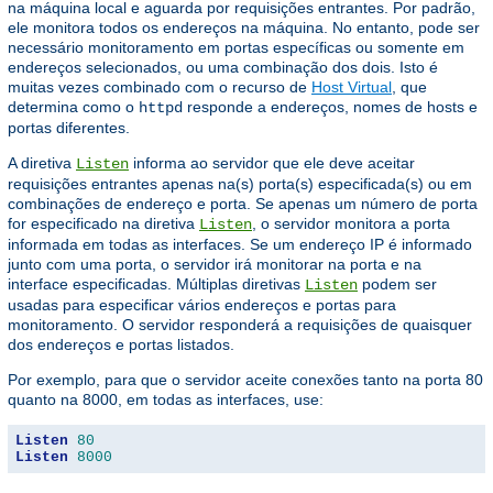
na máquina local e aguarda por requisições entrantes. Por padrão,
ele monitora todos os endereços na máquina. No entanto, pode ser
necessário monitoramento em portas específicas ou somente em
endereços selecionados, ou uma combinação dos dois. Isto é
muitas vezes combinado com o recurso de
Host Virtual
, que
determina como o
responde a endereços, nomes de hosts e
httpd
portas diferentes.
A diretiva
informa ao servidor que ele deve aceitar
Listen
requisições entrantes apenas na(s) porta(s) especificada(s) ou em
combinações de endereço e porta. Se apenas um número de porta
for especificado na diretiva
, o servidor monitora a porta
Listen
informada em todas as interfaces. Se um endereço IP é informado
junto com uma porta, o servidor irá monitorar na porta e na
interface especificadas. Múltiplas diretivas
podem ser
Listen
usadas para especificar vários endereços e portas para
monitoramento. O servidor responderá a requisições de quaisquer
dos endereços e portas listados.
Por exemplo, para que o servidor aceite conexões tanto na porta 80
quanto na 8000, em todas as interfaces, use:
Listen
80
Listen
8000