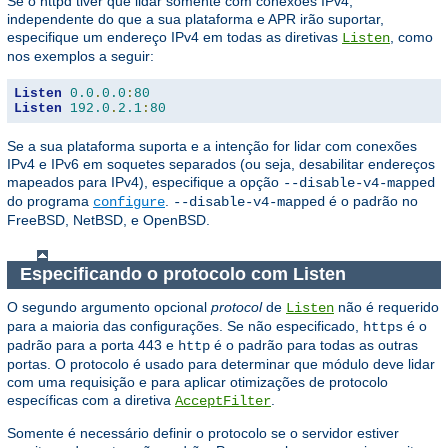
Se o httpd tiver que lidar somente com conexões IPv4,
independente do que a sua plataforma e APR irão suportar,
especifique um endereço IPv4 em todas as diretivas
, como
Listen
nos exemplos a seguir:
Listen
0.0
.
0.0
:
80
Listen
192.0
.
2.1
:
80
Se a sua plataforma suporta e a intenção for lidar com conexões
IPv4 e IPv6 em soquetes separados (ou seja, desabilitar endereços
mapeados para IPv4), especifique a opção
--disable-v4-mapped
do programa
.
é o padrão no
configure
--disable-v4-mapped
FreeBSD, NetBSD, e OpenBSD.
Especificando o protocolo com Listen
O segundo argumento opcional
protocol
de
não é requerido
Listen
para a maioria das configurações. Se não especificado,
é o
https
padrão para a porta 443 e
é o padrão para todas as outras
http
portas. O protocolo é usado para determinar que módulo deve lidar
com uma requisição e para aplicar otimizações de protocolo
específicas com a diretiva
.
AcceptFilter
Somente é necessário definir o protocolo se o servidor estiver