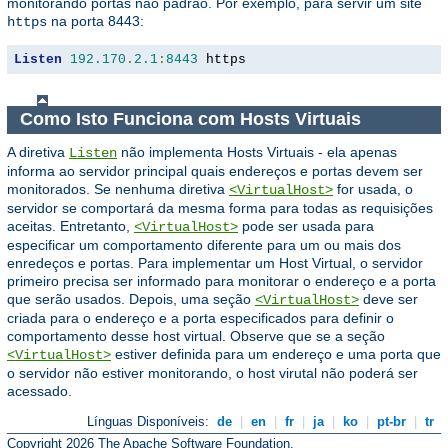
monitorando portas não padrão. Por exemplo, para servir um site
na porta 8443:
https
Listen
192.170
.
2.1
:
8443
 https
Como Isto Funciona com Hosts Virtuais
A diretiva
não implementa Hosts Virtuais - ela apenas
Listen
informa ao servidor principal quais endereços e portas devem ser
monitorados. Se nenhuma diretiva
for usada, o
<VirtualHost>
servidor se comportará da mesma forma para todas as requisições
aceitas. Entretanto,
pode ser usada para
<VirtualHost>
especificar um comportamento diferente para um ou mais dos
enredeços e portas. Para implementar um Host Virtual, o servidor
primeiro precisa ser informado para monitorar o endereço e a porta
que serão usados. Depois, uma seção
deve ser
<VirtualHost>
criada para o endereço e a porta especificados para definir o
comportamento desse host virtual. Observe que se a seção
estiver definida para um endereço e uma porta que
<VirtualHost>
o servidor não estiver monitorando, o host virutal não poderá ser
acessado.
Línguas Disponíveis:
de
|
en
|
fr
|
ja
|
ko
|
pt-br
|
tr
Copyright 2026 The Apache Software Foundation.