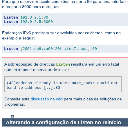
Para que o servidor aceite conexões na porta 80 para uma interface
e na porta 8000 para outra, use:
Listen
192.0
.
2.1
:
80
Listen
192.0
.
2.5
:
8000
Endereços IPv6 precisam ser envolvidos por colchetes, como no
exemplo a seguir:
Listen
[
2001:db8::a00:20ff:fea7:ccea
]:
80
A sobreposição de diretivas
resultará em um erro fatal
Listen
que irá impedir o servidor de iniciar.
(48)Address already in use: make_sock: could not
bind to address [::]:80
Consulte esta
discussão na wiki
para mais dicas de soluções de
problemas.
Alterando a configuração de Listen no reinício