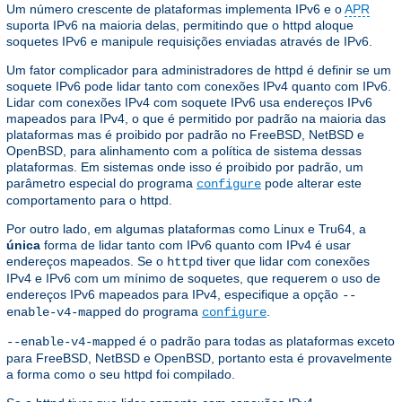
Um número crescente de plataformas implementa IPv6 e o
APR
suporta IPv6 na maioria delas, permitindo que o httpd aloque
soquetes IPv6 e manipule requisições enviadas através de IPv6.
Um fator complicador para administradores de httpd é definir se um
soquete IPv6 pode lidar tanto com conexões IPv4 quanto com IPv6.
Lidar com conexões IPv4 com soquete IPv6 usa endereços IPv6
mapeados para IPv4, o que é permitido por padrão na maioria das
plataformas mas é proibido por padrão no FreeBSD, NetBSD e
OpenBSD, para alinhamento com a política de sistema dessas
plataformas. Em sistemas onde isso é proibido por padrão, um
parâmetro especial do programa
pode alterar este
configure
comportamento para o httpd.
Por outro lado, em algumas plataformas como Linux e Tru64, a
única
forma de lidar tanto com IPv6 quanto com IPv4 é usar
endereços mapeados. Se o
tiver que lidar com conexões
httpd
IPv4 e IPv6 com um mínimo de soquetes, que requerem o uso de
endereços IPv6 mapeados para IPv4, especifique a opção
--
do programa
.
enable-v4-mapped
configure
é o padrão para todas as plataformas exceto
--enable-v4-mapped
para FreeBSD, NetBSD e OpenBSD, portanto esta é provavelmente
a forma como o seu httpd foi compilado.