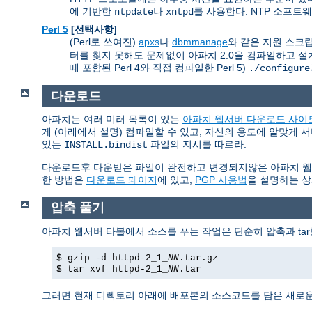
에 기반한
나
를 사용한다. NTP 소프트
ntpdate
xntpd
Perl 5
[선택사항]
(Perl로 쓰여진)
apxs
나
dbmmanage
와 같은 지원 스크립트
터를 찾지 못해도 문제없이 아파치 2.0을 컴파일하고 설치
때 포함된 Perl 4와 직접 컴파일한 Perl 5)
./configure
다운로드
아파치는 여러 미러 목록이 있는
아파치 웹서버 다운로드 사이
게 (아래에서 설명) 컴파일할 수 있고, 자신의 용도에 알맞게 
있는
파일의 지시를 따르라.
INSTALL.bindist
다운로드후 다운받은 파일이 완전하고 변경되지않은 아파치 웹서버임
한 방법은
다운로드 페이지
에 있고,
PGP 사용법
을 설명하는 상
압축 풀기
아파치 웹서버 타볼에서 소스를 푸는 작업은 단순히 압축과 tar
$ gzip -d httpd-2_1_
NN
.tar.gz
$ tar xvf httpd-2_1_
NN
.tar
그러면 현재 디렉토리 아래에 배포본의 소스코드를 담은 새로운