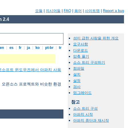
모듈
|
지시어들
|
FAQ
|
용어
|
사이트맵
|
Report a bug
 2.4
성미 급한 사람을 위한 개요
요구사항
en
|
es
|
fr
|
ja
|
ko
|
pt-br
|
tr
다운로드
압축 풀기
소스 트리 구성하기
컴파일
로소프트 윈도우즈에서 아파치 사용
설치
설정
 여러 오픈소스 프로젝트와 비슷한 환경
검사
업그레이드
참고
소스 트리 구성
아파치 시작
아파치 중단과 재시작