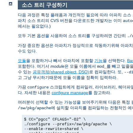
소스 트리 구성하기
다음 과정은 특정 플래폼과 개인적인 필요에 따라 아파치 소스
파치 소스 트리의 CVS 버전을 다운로드한 개발자는 이미
auto
에서는 필요없다.)
모두 기본 옵션을 사용하여 소스 트리를 구성하려면 간단히
./
가장 중요한 옵션은 아파치가 정상적으로 작동하기위해 아파
수도 있다.
모듈
을 포함하거나 빼서 아파치에 포함할
기능
을 선택한다.
Ba
포함한다. 여기서
module
은 모듈 이름에서
를 빼고 밑줄
mod_
수 있는
공유객체(shared object, DSO)
로 컴파일한다. 또,
--d
고 그냥 무시하기때문에 모듈 이름을 정확히 입력하라.
가끔
스크립트에게 컴파일러, 라이브러리, 헤더파일
configure
다. 자세한 내용은
configure manpage
를 참고하라.
여러분이 선택할 수 있는 가능성을 보여주기위해 다음은 특정 
에 설치할 아파치를 컴파일하는 전형적인 예
/sw/pkg/apache
$ CC="pgcc" CFLAGS="-O2" \
./configure --prefix=/sw/pkg/apache \
--enable-rewrite=shared \