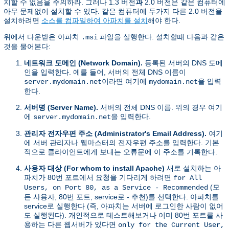
치할 수 없음을 주의하라. 그러나 1.3 버전
과
2.0 버전은 같은 컴퓨터에
아무 문제없이 설치할 수 있다. 같은 컴퓨터에 두가지 다른 2.0 버전을
설치하려면
소스를 컴파일하여 아파치를 설치
해야 한다.
위에서 다운받은 아파치
파일을 실행한다. 설치할때 다음과 같은
.msi
것을 물어본다:
네트워크 도메인 (Network Domain).
등록된 서버의 DNS 도메
인을 입력한다. 예를 들어, 서버의 전체 DNS 이름이
이라면 여기에
을 입력
server.mydomain.net
mydomain.net
한다.
서버명 (Server Name).
서버의 전체 DNS 이름. 위의 경우 여기
에
을 입력한다.
server.mydomain.net
관리자 전자우편 주소 (Administrator's Email Address).
여기
에 서버 관리자나 웹마스터의 전자우편 주소를 입력한다. 기본
적으로 클라이언트에게 보내는 오류문에 이 주소를 기록한다.
사용자 대상 (For whom to install Apache)
새로 설치하는 아
파치가 80번 포트에서 요청을 기다리게 하려면
for All
(모
Users, on Port 80, as a Service - Recommended
든 사용자, 80번 포트, service로 - 추천)를 선택한다. 아파치를
service로 실행한다 (즉, 아파치는 서버에 로그인한 사람이 없어
도 실행된다). 개인적으로 테스트해보거나 이미 80번 포트를 사
용하는 다른 웹서버가 있다면
only for the Current User,