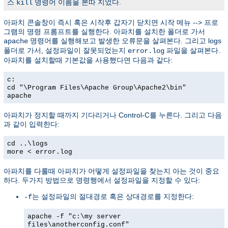
스
명령어 이름을 본따 지었다.
kill
아파치 콘솔창이 즉시 혹은 시작후 갑자기 닫치면 시작 메뉴 --> 프로
그램의 명령 프롬프트를 실행한다. 아파치를 설치한 폴더로 가서
명령어를 실행해보고 발생한 오류문을 살펴본다. 그리고 logs
apache
폴더로 가서, 설정파일이 잘못되었는지
파일을 살펴본다.
error.log
아파치를 설치할때 기본값을 사용했다면 다음과 같다:
c:
cd "\Program Files\Apache Group\Apache2\bin"
apache
아파치가 정지할 때까지 기다리거나 Control-C를 누른다. 그리고 다음
과 같이 입력한다:
cd ..\logs
more < error.log
아파치를 다룰때 아파치가 어떻게 설정파일을 찾는지 아는 것이 중요
하다. 두가지 방법으로 명령행에서 설정파일을 지정할 수 있다:
는 설정파일의 절대경로 혹은 상대경로를 지정한다:
-f
apache -f "c:\my server
files\anotherconfig.conf"