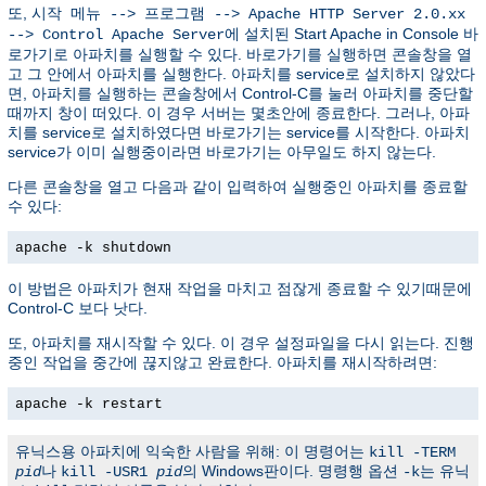
또,
시작 메뉴 --> 프로그램 --> Apache HTTP Server 2.0.xx
에 설치된 Start Apache in Console 바
--> Control Apache Server
로가기로 아파치를 실행할 수 있다. 바로가기를 실행하면 콘솔창을 열
고 그 안에서 아파치를 실행한다. 아파치를 service로 설치하지 않았다
면, 아파치를 실행하는 콘솔창에서 Control-C를 눌러 아파치를 중단할
때까지 창이 떠있다. 이 경우 서버는 몇초안에 종료한다. 그러나, 아파
치를 service로 설치하였다면 바로가기는 service를 시작한다. 아파치
service가 이미 실행중이라면 바로가기는 아무일도 하지 않는다.
다른 콘솔창을 열고 다음과 같이 입력하여 실행중인 아파치를 종료할
수 있다:
apache -k shutdown
이 방법은 아파치가 현재 작업을 마치고 점잖게 종료할 수 있기때문에
Control-C 보다 낫다.
또, 아파치를 재시작할 수 있다. 이 경우 설정파일을 다시 읽는다. 진행
중인 작업을 중간에 끊지않고 완료한다. 아파치를 재시작하려면:
apache -k restart
유닉스용 아파치에 익숙한 사람을 위해: 이 명령어는
kill -TERM
나
의 Windows판이다. 명령행 옵션
는 유닉
pid
kill -USR1
pid
-k