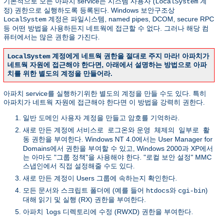
기본적으로 모든 아파치 service는 시스템 사용자 (
계
LocalSystem
정) 권한으로 실행하도록 등록된다. Windows 보안구조상
계정은 파일시스템, named pipes, DCOM, secure RPC
LocalSystem
등 어떤 방법을 사용하든지 네트웍에 접근할 수 없다. 그러나 해당 컴
퓨터에서는 많은 권한을 가진다.
계정에게 네트웍 권한을 절대로 주지 마라! 아파치가
LocalSystem
네트웍 자원에 접근해야 한다면, 아래에서 설명하는 방법으로 아파
치를 위한 별도의 계정을 만들어라.
아파치 service를 실행하기위한 별도의 계정을 만들 수도 있다. 특히
아파치가 네트웍 자원에 접근해야 한다면 이 방법을 강력히 권한다.
일반 도메인 사용자 계정을 만들고 암호를 기억하라.
새로 만든 계정에
와
서비스로 로그온
운영 체제의 일부로 활
권한을 부여한다. Windows NT 4.0에서는 User Manager for
동
Domains에서 권한을 부여할 수 있고, Windows 2000과 XP에서
는 아마도 "그룹 정책"을 사용해야 한다. "로컬 보안 설정" MMC
스냅인에서 직접 설정해줄 수도 있다.
새로 만든 계정이 Users 그룹에 속하는지 확인한다.
모든 문서와 스크립트 폴더에 (예를 들어
와
)
htdocs
cgi-bin
대해 읽기 및 실행 (RX) 권한을 부여한다.
아파치
디렉토리에 수정 (RWXD) 권한을 부여한다.
logs