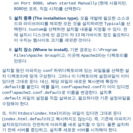
(현재 사용자만,
on Port 8080, when started Manually
8080번 포트, 직접 시작)를 선택한다.
설치 종류 (The installation type).
모듈 개발에 필요한 소스코
드와 라이브러리를 제외한 모든 것을 설치하려면
을 선
Typical
택한다.
을 선택하면 설치할 내용을 지정할 수 있다. 전
Custom
체 설치시 디스크에 빈 공간이 약 13 메가바이트 정도 필요하다.
이 수치는 웹사이트 크기를
제외한
것이다.
설치 장소 (Where to install).
기본 경로는
C:\Program
이고, 이곳에
라는 디렉토리를
Files\Apache Group
Apache2
만든다.
설치할 동안 아파치는
하위디렉토리에 있는 파일들을 선택한 설
conf
치 디렉토리에 맞게 구성한다. 그러나 이 디렉토리에 설정파일이 이미
있다면 그대로 둔다. 대신, 해당 파일의 새로운 복사본에 확장자
를 붙인다. 예를 들어,
가 이미 있다면
.default
conf\apache2.conf
로 이름을 변경한다. 설치후
conf\apache2.conf.default
파일의 설정을 직접 살펴보고, 필요하다면 기존 설정파일을
.default
수정해야 한다.
또, 이미
이라는 파일이 있다면 그대로 둔다
htdocs\index.html
(
라고 복사하지도 않는다). 즉, 기존에 아파치가
index.html.default
설치되있더라도 안전하게 아파치를 새로 설치할 수 있다. 물론 설치하
기 전에 서버를 중단하고, 설치후 새로운 서버를 시작해야 한다.