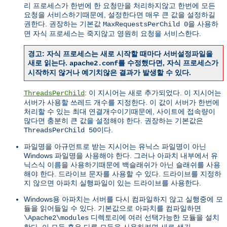
리 프로세스가 한번에 한 요청만을 처리하지않고 한번에 모든
요청을 서비스하기때문에, 설정한다면 매우 큰 값을 설정하길
권한다. 권장하는 기본값
을 사용하
MaxRequestsPerChild 0
면 자식 프로세스는 죽지않고 영원히 요청을 서비스한다.
경고: 자식 프로세스는 새로 시작할 때마다 서버설정파일을
새로 읽는다.
를 수정했다면, 자식 프로세스가
apache2.conf
시작하지 않거나 예기치않은 결과가 발생할 수 있다.
: 이 지시어는 새로 추가되었다. 이 지시어는
ThreadsPerChild
서버가 사용할 쓰레드 개수를 지정한다. 이 값이 서버가 한번에
처리할 수 있는 최대 연결개수이기때문에, 사이트에 접속량이
많다면 충분히 큰 값을 설정해야 한다. 권장하는 기본값은
이다.
ThreadsPerChild 50
파일명을 아규먼트로 받는 지시어는 유닉스 파일명이 아닌
Windows 파일명을 사용해야 한다. 그러나 아파치 내부에서 유
닉스식 이름을 사용하기때문에 백슬래쉬가 아닌 슬래쉬를 사용
해야 한다. 드라이브 문자를 사용할 수 있다. 드라이브를 지정하
지 않으면 아파치 실행파일이 있는 드라이브를 사용한다.
Windows용 아파치는 서버를 다시 컴파일하지 않고 실행중에 모
듈을 읽어들일 수 있다. 기본값으로 아파치를 컴파일하면
디렉토리에 여러 선택가능한 모듈을 설치
\Apache2\modules
한다. 이 모듈 혹은 다른 모듈을 사용하려면 새로 생긴