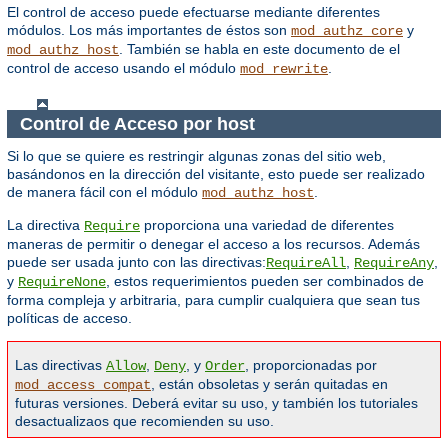
El control de acceso puede efectuarse mediante diferentes
módulos. Los más importantes de éstos son
y
mod_authz_core
. También se habla en este documento de el
mod_authz_host
control de acceso usando el módulo
.
mod_rewrite
Control de Acceso por host
Si lo que se quiere es restringir algunas zonas del sitio web,
basándonos en la dirección del visitante, esto puede ser realizado
de manera fácil con el módulo
.
mod_authz_host
La directiva
proporciona una variedad de diferentes
Require
maneras de permitir o denegar el acceso a los recursos. Además
puede ser usada junto con las directivas:
,
,
RequireAll
RequireAny
y
, estos requerimientos pueden ser combinados de
RequireNone
forma compleja y arbitraria, para cumplir cualquiera que sean tus
políticas de acceso.
Las directivas
,
, y
, proporcionadas por
Allow
Deny
Order
, están obsoletas y serán quitadas en
mod_access_compat
futuras versiones. Deberá evitar su uso, y también los tutoriales
desactualizaos que recomienden su uso.