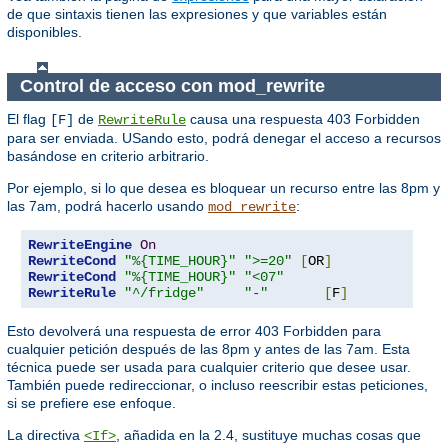
de que sintaxis tienen las expresiones y que variables están
disponibles.
Control de acceso con mod_rewrite
El flag
de
causa una respuesta 403 Forbidden
[F]
RewriteRule
para ser enviada. USando esto, podrá denegar el acceso a recursos
basándose en criterio arbitrario.
Por ejemplo, si lo que desea es bloquear un recurso entre las 8pm y
las 7am, podrá hacerlo usando
:
mod_rewrite
RewriteEngine
On
RewriteCond
"%{TIME_HOUR}"
">=20"
[
OR
]
RewriteCond
"%{TIME_HOUR}"
"<07"
RewriteRule
"^/fridge"
"-"
[
F
]
Esto devolverá una respuesta de error 403 Forbidden para
cualquier petición después de las 8pm y antes de las 7am. Esta
técnica puede ser usada para cualquier criterio que desee usar.
También puede redireccionar, o incluso reescribir estas peticiones,
si se prefiere ese enfoque.
La directiva
, añadida en la 2.4, sustituye muchas cosas que
<If>