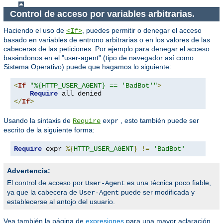
Control de acceso por variables arbitrarias.
Haciendo el uso de
, puedes permitir o denegar el acceso
<If>
basado en variables de entrono arbitrarias o en los valores de las
cabeceras de las peticiones. Por ejemplo para denegar el acceso
basándonos en el "user-agent" (tipo de navegador así como
Sistema Operativo) puede que hagamos lo siguiente:
<
If
"%{HTTP_USER_AGENT} == 'BadBot'"
>
Require
</
If
>
Usando la sintaxis de
, esto también puede ser
Require
expr
escrito de la siguiente forma:
Require
 expr 
%{
HTTP_USER_AGENT
}
!=
'BadBot'
Advertencia:
El control de acceso por
es una técnica poco fiable,
User-Agent
ya que la cabecera de
puede ser modificada y
User-Agent
establecerse al antojo del usuario.
Vea también la página de
expresiones
para una mayor aclaración