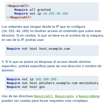
<
RequireAll
>
Require
 all granted

Require
 not ip 
10.252
.
46.165
</
RequireAll
>
Los visitantes que vengan desde la IP que se configura
(
) no tendrán acceso al contenido que cubre esta
10.252.46.165
directiva. Si en cambio, lo que se tiene es el nombre de la máquina,
en vez de la IP, podrás usar:
Require
 not host 
host
.
example
.
com
Y, Si lo que se quiere es bloquear el acceso desde dominio
especifico, podrás especificar parte de una dirección o nombre de
dominio:
Require
 not ip 
192.168
.
205
Require
 not host phishers
.
example
.
com moreidiots
.
Require
 not host gov
Uso de las directivas
,
, y
RequireAll
RequireAny
RequireNone
pueden ser usadas para forzar requisitos más complejos.