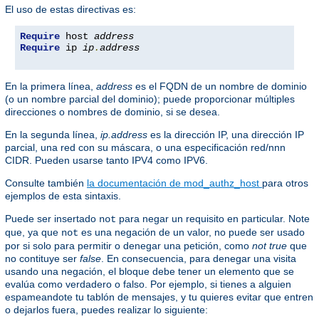
El uso de estas directivas es:
Require
 host 
address
Require
 ip 
ip
.
address
En la primera línea,
address
es el FQDN de un nombre de dominio
(o un nombre parcial del dominio); puede proporcionar múltiples
direcciones o nombres de dominio, si se desea.
En la segunda línea,
ip.address
es la dirección IP, una dirección IP
parcial, una red con su máscara, o una especificación red/nnn
CIDR. Pueden usarse tanto IPV4 como IPV6.
Consulte también
la documentación de mod_authz_host
para otros
ejemplos de esta sintaxis.
Puede ser insertado
para negar un requisito en particular. Note
not
que, ya que
es una negación de un valor, no puede ser usado
not
por si solo para permitir o denegar una petición, como
not true
que
no contituye ser
false
. En consecuencia, para denegar una visita
usando una negación, el bloque debe tener un elemento que se
evalúa como verdadero o falso. Por ejemplo, si tienes a alguien
espameandote tu tablón de mensajes, y tu quieres evitar que entren
o dejarlos fuera, puedes realizar lo siguiente: