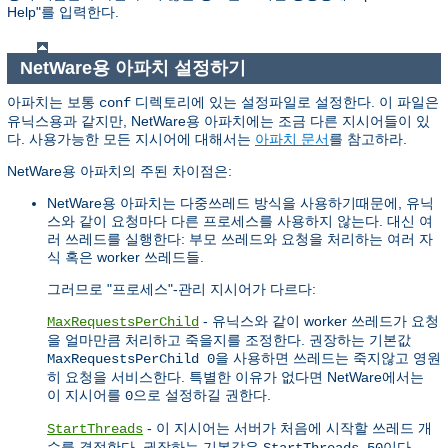
Help"를 입력한다.
NetWare용 아파치 설정하기
아파치는 보통
디렉토리에 있는 설정파일로 설정한다. 이 파일은
conf
유닉스용과 같지만, NetWare용 아파치에는 조금 다른 지시어들이 있
다. 사용가능한 모든 지시어에 대해서는
아파치 문서
를 참고하라.
NetWare용 아파치의 주된 차이점은:
NetWare용 아파치는 다중쓰레드 방식을 사용하기때문에, 유닉
스와 같이 요청마다 다른 프로세스를 사용하지 않는다. 대신 여
러 쓰레드를 실행한다: 부모 쓰레드와 요청을 처리하는 여러 자
식 혹은 worker 쓰레드들.
그러므로 "프로세스"-관리 지시어가 다르다:
- 유닉스와 같이 worker 쓰레드가 요청
MaxRequestsPerChild
을 얼마만큼 처리하고 죽을지를 조정한다. 권장하는 기본값
을 사용하면 쓰레드는 죽지않고 영원
MaxRequestsPerChild 0
히 요청을 서비스한다. 특별한 이유가 없다면 NetWare에서는
이 지시어를
으로 설정하길 권한다.
0
- 이 지시어는 서버가 처음에 시작할 쓰레드 개
StartThreads
수를 결정한다. 권장하는 기본값은
이다.
StartThreads 50