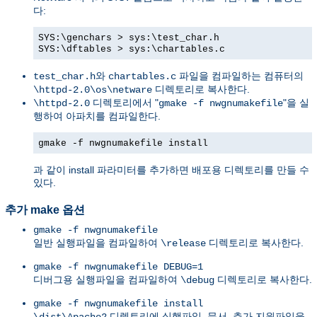
다:
SYS:\genchars > sys:\test_char.h
SYS:\dftables > sys:\chartables.c
와
파일을 컴파일하는 컴퓨터의
test_char.h
chartables.c
디렉토리로 복사한다.
\httpd-2.0\os\netware
디렉토리에서 "
"을 실
\httpd-2.0
gmake -f nwgnumakefile
행하여 아파치를 컴파일한다.
gmake -f nwgnumakefile install
과 같이 install 파라미터를 추가하면 배포용 디렉토리를 만들 수
있다.
추가 make 옵션
gmake -f nwgnumakefile
일반 실행파일을 컴파일하여
디렉토리로 복사한다.
\release
gmake -f nwgnumakefile DEBUG=1
디버그용 실행파일을 컴파일하여
디렉토리로 복사한다.
\debug
gmake -f nwgnumakefile install
디렉토리에 실행파일, 문서, 추가 지원파일을
\dist\Apache2