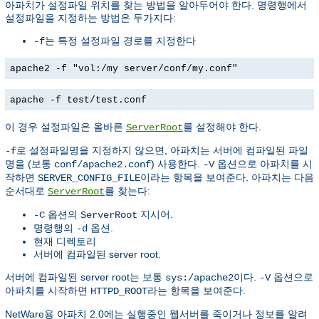
아파치가 설정파일 위치를 찾는 방법을 알아두어야 한다. 명령행에서
설정파일을 지정하는 방법은 두가지다:
는 특정 설정파일 경로를 지정한다
-f
apache2 -f "vol:/my server/conf/my.conf"
apache -f test/test.conf
이 경우 설정파일은 올바른
를 설정해야 한다.
ServerRoot
로 설정파일명을 지정하지 않으면, 아파치는 서버에 컴파일된 파일
-f
명을 (보통
) 사용한다.
옵션으로 아파치를 시
conf/apache2.conf
-V
작하면
이라는 항목을 보여준다. 아파치는 다음
SERVER_CONFIG_FILE
순서대로
를 찾는다:
ServerRoot
옵션의
지시어.
-C
ServerRoot
명령행의
옵션.
-d
현재 디렉토리
서버에 컴파일된 server root.
서버에 컴파일된 server root는 보통
이다.
옵션으로
sys:/apache2
-V
아파치를 시작하면
라는 항목을 보여준다.
HTTPD_ROOT
NetWare용 아파치 2.0에는 실행중인 웹서버를 죽이거나 정보를 알려