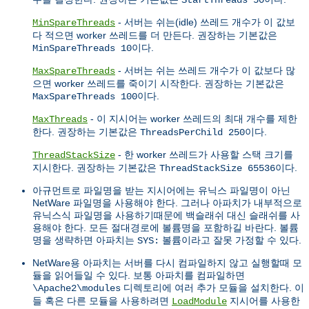
- 서버는 쉬는(idle) 쓰레드 개수가 이 값보
MinSpareThreads
다 적으면 worker 쓰레드를 더 만든다. 권장하는 기본값은
이다.
MinSpareThreads 10
- 서버는 쉬는 쓰레드 개수가 이 값보다 많
MaxSpareThreads
으면 worker 쓰레드를 죽이기 시작한다. 권장하는 기본값은
이다.
MaxSpareThreads 100
- 이 지시어는 worker 쓰레드의 최대 개수를 제한
MaxThreads
한다. 권장하는 기본값은
이다.
ThreadsPerChild 250
- 한 worker 쓰레드가 사용할 스택 크기를
ThreadStackSize
지시한다. 권장하는 기본값은
이다.
ThreadStackSize 65536
아규먼트로 파일명을 받는 지시어에는 유닉스 파일명이 아닌
NetWare 파일명을 사용해야 한다. 그러나 아파치가 내부적으로
유닉스식 파일명을 사용하기때문에 백슬래쉬 대신 슬래쉬를 사
용해야 한다. 모든 절대경로에 볼륨명을 포함하길 바란다. 볼륨
명을 생략하면 아파치는
볼륨이라고 잘못 가정할 수 있다.
SYS:
NetWare용 아파치는 서버를 다시 컴파일하지 않고 실행할때 모
듈을 읽어들일 수 있다. 보통 아파치를 컴파일하면
디렉토리에 여러 추가 모듈을 설치한다. 이
\Apache2\modules
들 혹은 다른 모듈을 사용하려면
지시어를 사용한
LoadModule