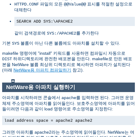
파일의 모든
표시를 적절한 설정으로
HTTPD.CONF
@@Value@@
대체한다
SEARCH ADD SYS:\APACHE2
같이 검색경로에
를 추가한다
SYS:/APACHE2
기본
볼륨이 아닌 다른 볼륨에도 아파치를 설치할 수 있다.
SYS
makefile 명령어에 "install" 키워드를 사용하면 컴파일시 자동으로
하위디렉토리에 완전한 배포본을 만든다. makefile로 만든 배포
DIST
본을 NetWare 볼륨 최상위 디렉토리로 복사하면 아파치가 설치된다
(아래
NetWare용 아파치 컴파일하기
참고).
NetWare용 아파치 실행하기
아파치를 시작하려면 콘솔에서
를 입력하면 된다. 그러면 운영
apache
체제 주소영역에 아파치를 읽어들인다. 보호주소영역에 아파치를 읽어
들이려면 다음과 같이 load 명령어로 주소영역을 지정한다:
load address space = apache2 apache2
그러면 아파치를 apache2라는 주소영역에 읽어들인다. NetWare는 여