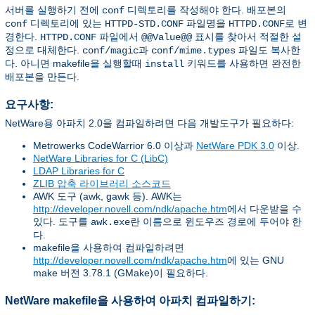
서버를 실행하기 전에
디렉토리를 작성해야 한다. 배포본의
conf
디렉토리에 있는
파일명을
로 변
conf
HTTPD-STD.CONF
HTTPD.CONF
경한다.
파일에서
표시를 찾아서 적절한 설
HTTPD.CONF
@@Value@@
정으로 대체한다.
과
파일도 복사한
conf/magic
conf/mime.types
다. 아니면 makefile을 실행할때
키워드를 사용하면 완전한
install
배포본을 만든다.
요구사항:
NetWare용 아파치 2.0을 컴파일하려면 다음 개발도구가 필요하다:
Metrowerks CodeWarrior 6.0 이상과
NetWare PDK 3.0
이상.
NetWare Libraries for C (LibC)
LDAP Libraries for C
ZLIB 압축 라이브러리 소스코드
AWK 도구 (awk, gawk 등). AWK는
http://developer.novell.com/ndk/apache.htm
에서 다운받을 수
있다. 도구를
란 이름으로 윈도우즈 경로에 두어야 한
awk.exe
다.
makefile을 사용하여 컴파일하려면
http://developer.novell.com/ndk/apache.htm
에 있는 GNU
make 버전 3.78.1 (GMake)이 필요하다.
NetWare makefile을 사용하여 아파치 컴파일하기: