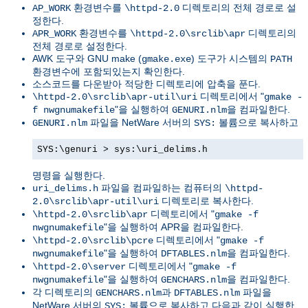
환경변수를
디렉토리의 전체 경로로 설
AP_WORK
\httpd-2.0
정한다.
환경변수를
디렉토리의
APR_WORK
\httpd-2.0\srclib\apr
전체 경로로 설정한다.
AWK 도구와 GNU make (
) 도구가 시스템의
gmake.exe
PATH
환경변수에 포함되있는지 확인한다.
소스코드를 다운받아 적당한 디렉토리에 압축을 푼다.
디렉토리에서 "
\httpd-2.0\srclib\apr-util\uri
gmake -
"을 실행하여
을 컴파일한다.
f nwgnumakefile
GENURI.nlm
파일을 NetWare 서버의
볼륨으로 복사하고
GENURI.nlm
SYS:
SYS:\genuri > sys:\uri_delims.h
명령을 실행한다.
파일을 컴파일하는 컴퓨터의
uri_delims.h
\httpd-
디렉토리로 복사한다.
2.0\srclib\apr-util\uri
디렉토리에서 "
\httpd-2.0\srclib\apr
gmake -f
"을 실행하여 APR을 컴파일한다.
nwgnumakefile
디렉토리에서 "
\httpd-2.0\srclib\pcre
gmake -f
"을 실행하여
을 컴파일한다.
nwgnumakefile
DFTABLES.nlm
디렉토리에서 "
\httpd-2.0\server
gmake -f
"을 실행하여
을 컴파일한다.
nwgnumakefile
GENCHARS.nlm
각 디렉토리의
과
파일을
GENCHARS.nlm
DFTABLES.nlm
NetWare 서버의
볼륨으로 복사하고 다음과 같이 실행한
SYS: