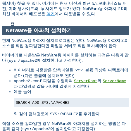
웹서버) 찾을 수 있다. 여기에는 현재 버전과 최근 알파/베타테스트 버
전, 미러 웹사이트와 ftp 사이트 정보가 있다. NetWare용 아파치 2.0의
최신 바이너리 배포본은
여기
에서 다운받을 수 있다.
NetWare용 아파치 설치하기
현재 NetWare용 아파치 설치프로그램은 없다. NetWare용 아파치 2.0
소스를 직접 컴파일한다면 파일을 서버로 직접 복사해줘야 한다.
바이너리로 다운받은 NetWare용 아파치를 설치하는 과정은 다음과 같
다 (
에 설치한다고 가정한다):
sys:/apache2
바이너리로 다운받은 압축파일을
볼륨 최상위 디렉토리에
SYS:
푼다 (다른 볼륨에 설치해도 된다)
파일을 수정하여
와
apache2.conf
ServerRoot
ServerName
과 파일경로 값을 서버에 알맞게 지정한다
예를 들어
SEARCH ADD SYS:\APACHE2
와 같이 검색경로에
를 추가한다
SYS:/APACHE2
직접 소스를 컴파일한 경우 NetWare에 아파치를 설치하는 방법은 다
음과 같다 (
에 설치한다고 가정한다):
sys:/apache2