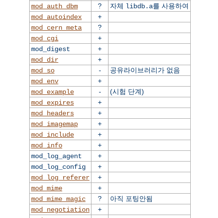
?
자체
를 사용하여
mod_auth_dbm
libdb.a
+
mod_autoindex
?
mod_cern_meta
+
mod_cgi
+
mod_digest
+
mod_dir
-
공유라이브러리가 없음
mod_so
+
mod_env
-
(시험 단계)
mod_example
+
mod_expires
+
mod_headers
+
mod_imagemap
+
mod_include
+
mod_info
+
mod_log_agent
+
mod_log_config
+
mod_log_referer
+
mod_mime
?
아직 포팅안됨
mod_mime_magic
+
mod_negotiation