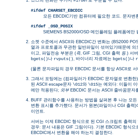
#ifdef
#ifdef CHARSET_EBCDIC
모든 EBCDIC기반 컴퓨터에 필요한 코드. 문자
#ifdef _OSD_POSIX
SIEMENS BS2000/OSD 메인플레임 플레폼에
소켓 수준에서 ASCII와 EBCDIC간 변화는 (BS200
열과 프로토콜과 무관한 일반파일이 섞여있기때문에 
이고, 파일전송 부분은 (
즉
, GIF 그림, CGI 출력
등.
) 서
나
, 바이너리 자료에는
나
bgets()
rvputs()
bgets()
r
(물론 문자파일의 경우 EBCDIC 문서를 항상 ASCII로
그래서 포팅에는 (컴파일러가 EBCDIC 문자열로 변환한
된 ASCII escape문자
와
는 예외다: 이들이 이미
\012
\015
에만 적용된다;
외부
EBCDIC 문서는 ASCII 줄바꿈문
BUFF 관리함수를 사용하는 방법을 살펴본 후 나는 모든 puts
변환 표시를 추가했다. 문서가 원본(파일이나 CGI 출력
.
이언트
서버는 이제 EBCDIC 형식으로 된 CGI 스크립트 출력
경우: 문서 내용은 GIF 그림이다). 기본 EBCDIC 형식
EBCDIC에서 변환을 해야 하는지 결정한다.