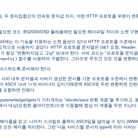
변환, 두 문자집합간의 연속된 문자값 차이, 어떤 HTTP 프로토콜 부분이
만 필요한 코드. BS2000/OSD 플레폼에만 필요한 헤더파일 차이와 소켓 구
0 POSIX에는 이 기능을 지원하는 소켓 옵션이 있다) HTTP 프로토콜 수
의도적으로 사용하지
않았다
. HTTP 프로토콜 문자열은 (
요청, Header
GET
버가 항상 "변환하지않고 그냥" 보내야 한다. 서버 코드는 "프로토콜 문자열
함수를 사용하여 구별한다. 그러므로 무조건 모든 것을 변환하는
vputs()
 서비스하도록 준비해야 한다)
) 서버 내부 문자열과 서버가 생성한 문서를 기본 프로토콜 수준에서 변환
 ASCII
과
의 바이너리 값이기때문에 ASCII로 두번 변환하면 안된
\n
\r
자를 포함하면 안된다.
/write/get/gets가 거치게되는 "ebcdic/ascii 변환 계층"을 추가
)에서 대상(요청한 클라이언트)으로 이동할때 항상 이 계층을 두번 지난다
의 헤더줄을 읽고, 나머지 스크립트 출력이 ASCII임을 알아낼 수 있다 (
으로 모든 헤더를 처리한다; 그런 다음 서비스할 문서의 type에 따라 서버는 