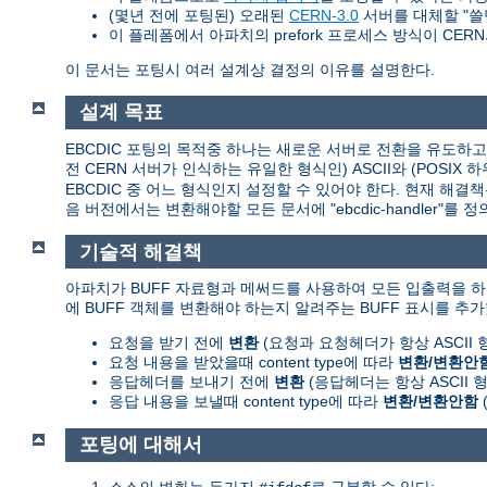
(몇년 전에 포팅된) 오래된
CERN-3.0
서버를 대체할 "쓸
이 플레폼에서 아파치의 prefork 프로세스 방식이 CERN의 
이 문서는 포팅시 여러 설계상 결정의 이유를 설명한다.
설계 목표
EBCDIC 포팅의 목적중 하나는 새로운 서버로 전환을 유도하고 쉽
전 CERN 서버가 인식하는 유일한 형식인) ASCII와 (POSI
EBCDIC 중 어느 형식인지 설정할 수 있어야 한다. 현재 해결
음 버전에서는 변환해야할 모든 문서에 "ebcdic-handler"
기술적 해결책
아파치가 BUFF 자료형과 메써드를 사용하여 모든 입출력을 하
에 BUFF 객체를 변환해야 하는지 알려주는 BUFF 표시를 추가
요청을 받기 전에
변환
(요청과 요청헤더가 항상 ASCII
요청 내용을 받았을때 content type에 따라
변환/변환안
응답헤더를 보내기 전에
변환
(응답헤더는 항상 ASCII
응답 내용을 보낼때 content type에 따라
변환/변환안함
포팅에 대해서
소스의 변화는 두가지
로 구분할 수 있다: