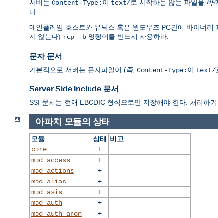
서버는
이
로 시작하는 않는 파일을
바
Content-Type:
text/
다.
메인플레임 호스트와 유닉스 혹은 윈도우즈 PC간에 바이너리 파일을 전
지 않는다)
명령어를 반드시 사용하라.
rcp -b
문자 문서
기본적으로 서버는 문자파일이 (
즉
,
이
Content-Type:
text/
Server Side Include 문서
SSI 문서는 현재 EBCDIC 형식으로만 저장해야 한다. 처리하기 
아파치 모듈의 상태
모듈
상태
비고
+
core
+
mod_access
+
mod_actions
+
mod_alias
+
mod_asis
+
mod_auth
+
mod_auth_anon