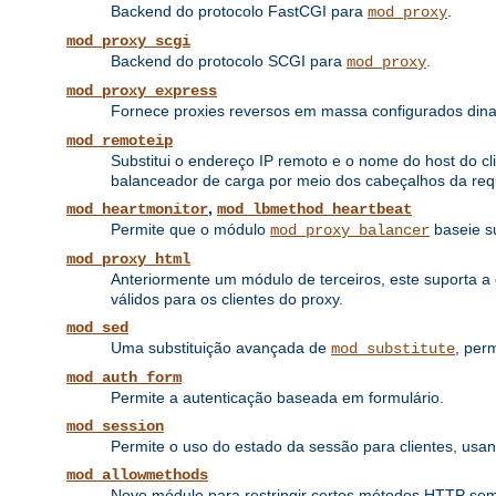
Backend do protocolo FastCGI para
.
mod_proxy
mod_proxy_scgi
Backend do protocolo SCGI para
.
mod_proxy
mod_proxy_express
Fornece proxies reversos em massa configurados di
mod_remoteip
Substitui o endereço IP remoto e o nome do host do cl
balanceador de carga por meio dos cabeçalhos da req
,
mod_heartmonitor
mod_lbmethod_heartbeat
Permite que o módulo
baseie s
mod_proxy_balancer
mod_proxy_html
Anteriormente um módulo de terceiros, este suporta 
válidos para os clientes do proxy.
mod_sed
Uma substituição avançada de
, per
mod_substitute
mod_auth_form
Permite a autenticação baseada em formulário.
mod_session
Permite o uso do estado da sessão para clientes, u
mod_allowmethods
Novo módulo para restringir certos métodos HTTP sem i