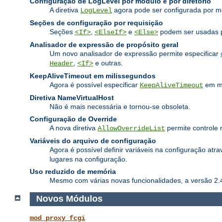
Configuração de LogLevel por módulo e por diretório
A diretiva
agora pode ser configurada por m
LogLevel
Seções de configuração por requisição
Seções
,
e
podem ser usadas pa
<If>
<ElseIf>
<Else>
Analisador de expressão de propósito geral
Um novo analisador de expressão permite especificar
,
e outras.
Header
<If>
KeepAliveTimeout em milissegundos
Agora é possível especificar
em mi
KeepAliveTimeout
Diretiva NameVirtualHost
Não é mais necessária e tornou-se obsoleta.
Configuração de Override
A nova diretiva
permite controle 
AllowOverrideList
Variáveis do arquivo de configuração
Agora é possível definir variáveis na configuração atra
lugares na configuração.
Uso reduzido de memória
Mesmo com várias novas funcionalidades, a versão 2.
Novos Módulos
mod_proxy_fcgi