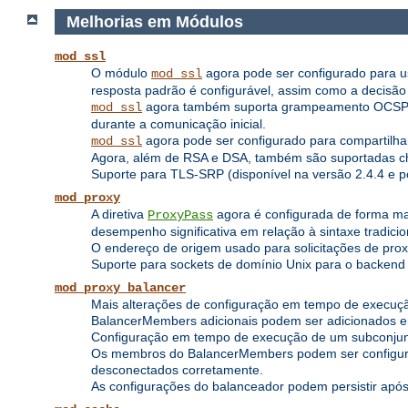
Melhorias em Módulos
mod_ssl
O módulo
agora pode ser configurado para usa
mod_ssl
resposta padrão é configurável, assim como a decisão d
agora também suporta grampeamento OCSP, on
mod_ssl
durante a comunicação inicial.
agora pode ser configurado para compartilh
mod_ssl
Agora, além de RSA e DSA, também são suportadas c
Suporte para TLS-SRP (disponível na versão 2.4.4 e po
mod_proxy
A diretiva
agora é configurada de forma ma
ProxyPass
desempenho significativa em relação à sintaxe tradic
O endereço de origem usado para solicitações de prox
Suporte para sockets de domínio Unix para o backend (
mod_proxy_balancer
Mais alterações de configuração em tempo de execuç
BalancerMembers adicionais podem ser adicionados 
Configuração em tempo de execução de um subconjun
Os membros do BalancerMembers podem ser configurad
desconectados corretamente.
As configurações do balanceador podem persistir após 