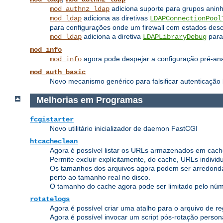
adiciona suporte para grupos anin
mod_authnz_ldap
adiciona as diretivas
mod_ldap
LDAPConnectionPool
para configurações onde um firewall com estados des
adiciona a diretiva
para 
mod_ldap
LDAPLibraryDebug
mod_info
agora pode despejar a configuração pré-anali
mod_info
mod_auth_basic
Novo mecanismo genérico para falsificar autenticação 
Melhorias em Programas
fcgistarter
Novo utilitário inicializador de daemon FastCGI
htcacheclean
Agora é possível listar os URLs armazenados em cach
Permite excluir explicitamente, do cache, URLs indivi
Os tamanhos dos arquivos agora podem ser arredonda
perto ao tamanho real no disco.
O tamanho do cache agora pode ser limitado pelo núme
rotatelogs
Agora é possível criar uma atalho para o arquivo de reg
Agora é possível invocar um script pós-rotação person