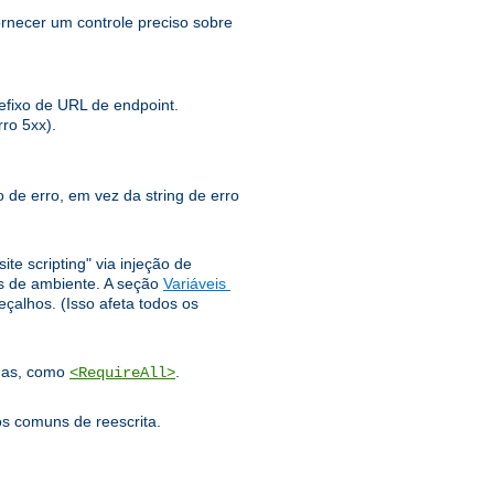
rnecer um controle preciso sobre
fixo de URL de endpoint.
ro 5xx).
 de erro, em vez da string de erro
te scripting" via injeção de
 ​​de ambiente. A seção
Variáveis ​​
alhos. (Isso afeta todos os
adas, como
.
<RequireAll>
os comuns de reescrita.