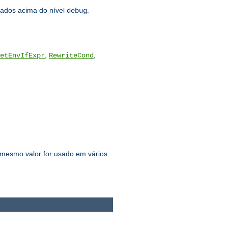
ados acima do nível
.
debug
,
,
etEnvIfExpr
RewriteCond
 mesmo valor for usado em vários