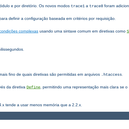
ódulo e por diretório. Os novos modos
a
foram adicion
trace1
trace8
ra definir a configuração baseada em critérios por requisição.
condições complexas
usando uma sintaxe comum em diretivas como
S
lissegundos.
mais fino de quais diretivas são permitidas em arquivos
.
.htaccess
vés da diretiva
, permitindo uma representação mais clara se o
Define
4.x tende a usar menos memória que a 2.2.x.