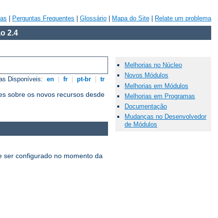
vas
|
Perguntas Frequentes
|
Glossário
|
Mapa do Site
|
Relate um problema
o 2.4
Melhorias no Núcleo
Novos Módulos
as Disponíveis:
en
|
fr
|
pt-br
|
tr
Melhorias em Módulos
es sobre os novos recursos desde
Melhorias em Programas
Documentação
Mudanças no Desenvolvedor
de Módulos
 ser configurado no momento da