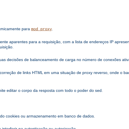
namicamente para
.
mod_proxy
iente aparentes para a requisição, com a lista de endereços IP apres
uisição.
uas decisões de balanceamento de carga no número de conexões ativa
a correção de links HTML em uma situação de proxy reverso, onde o 
mite editar o corpo da resposta com todo o poder do sed.
sando cookies ou armazenamento em banco de dados.
nterferir na autenticação ou autorização.