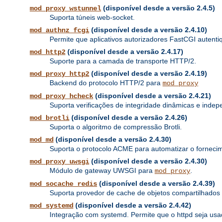
(disponível desde a versão 2.4.5)
mod_proxy_wstunnel
Suporta túneis web-socket.
(disponível desde a versão 2.4.10)
mod_authnz_fcgi
Permite que aplicativos autorizadores FastCGI autenti
(disponível desde a versão 2.4.17)
mod_http2
Suporte para a camada de transporte HTTP/2.
(disponível desde a versão 2.4.19)
mod_proxy_http2
Backend do protocolo HTTP/2 para
mod_proxy
(disponível desde a versão 2.4.21)
mod_proxy_hcheck
Suporta verificações de integridade dinâmicas e inde
(disponível desde a versão 2.4.26)
mod_brotli
Suporta o algoritmo de compressão Brotli.
(disponível desde a versão 2.4.30)
mod_md
Suporta o protocolo ACME para automatizar o fornecime
(disponível desde a versão 2.4.30)
mod_proxy_uwsgi
Módulo de gateway UWSGI para
.
mod_proxy
(disponível desde a versão 2.4.39)
mod_socache_redis
Suporta provedor de cache de objetos compartilhado
(disponível desde a versão 2.4.42)
mod_systemd
Integração com systemd. Permite que o httpd seja u