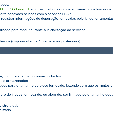
hados.
,
e outras melhorias no gerenciamento de limites de 
TTL
LDAPTimeout
carta conexões ociosas com o servidor LDAP.
registrar informações de depuração fornecidas pelo kit de ferramentas
sada para stdout durante a inicialização do servidor.
básica (disponível em 2.4.5 e versões posteriores).
e, com metadados opcionais incluídos.
duais armazenadas.
dos para o tamanho de bloco fornecido, fazendo com que os limites
ro de inodes, em vez de, ou além de, ser limitado pelo tamanho dos a
istro atual.
alizado.