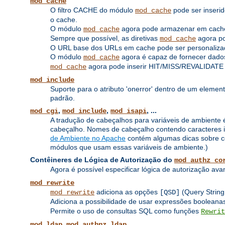
mod_cache
O filtro CACHE do módulo
pode ser inserid
mod_cache
o cache.
O módulo
agora pode armazenar em cache
mod_cache
Sempre que possível, as diretivas
agora pod
mod_cache
O URL base dos URLs em cache pode ser personalizad
O módulo
agora é capaz de fornecer dados
mod_cache
agora pode inserir HIT/MISS/REVALIDATE
mod_cache
mod_include
Suporte para o atributo 'onerror' dentro de um elemen
padrão.
,
,
, ...
mod_cgi
mod_include
mod_isapi
A tradução de cabeçalhos para variáveis ​​de ambiente é
cabeçalho. Nomes de cabeçalho contendo caracteres inv
de Ambiente no Apache
contém algumas dicas sobre co
módulos que usam essas variáveis ​​de ambiente.)
Contêineres de Lógica de Autorização do
mod_authz_co
Agora é possível especificar lógica de autorização av
mod_rewrite
adiciona as opções
(Query String
mod_rewrite
[QSD]
Adiciona a possibilidade de usar expressões boolea
Permite o uso de consultas SQL como funções
Rewrit
,
mod_ldap
mod_authnz_ldap