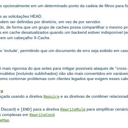
o opcionalmente em um determinado ponto da cadeia de filtros para fo
 as solicitações HEAD.
em ser definidas por diretório, em vez de por servidor.
o, de forma que um grupo de caches possa compartilhar o mesmo pre
 em cache desatualizados quando um backend estiver indisponível (er
 em um cabeçalho X-Cache.
to 'include', permitindo que um documento de erro seja exibido em caso
 mais rigorosa do que antes para mitigar possíveis ataques de "cross-si
álidos (incluindo sublinhados) não são mais convertidos em variáveis
mo contornar problemas com clientes legados que exigem esses cabeç
re
ançada usando a diretiva
e as diretivas de contêiner relacion
Require
 Discard) e
para a diretiva
para simplificar cenári
[END]
RewriteRule
nas complexas em
.
RewriteCond
.
eMap