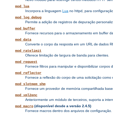
mod_lua
Incorpora a linguagem
Lua
no httpd, para configuraçã
mod_log_debug
Permite a adição de registros de depuração personaliz
mod_buffer
Fornece recursos para o armazenamento em buffer das p
mod_data
Converte o corpo da resposta em um URL de dados 
mod_ratelimit
Oferece limitação de largura de banda para clientes.
mod_request
Fornece filtros para manipular e disponibilizar corpos 
mod_reflector
Fornece a reflexão do corpo de uma solicitação como re
mod_slotmem_shm
Fornece um provedor de memória compartilhada base
mod_xml2enc
Anteriormente um módulo de terceiros, suporta a inte
(disponível desde a versão 2.4.5)
mod_macro
Fornece macros dentro dos arquivos de configuração.