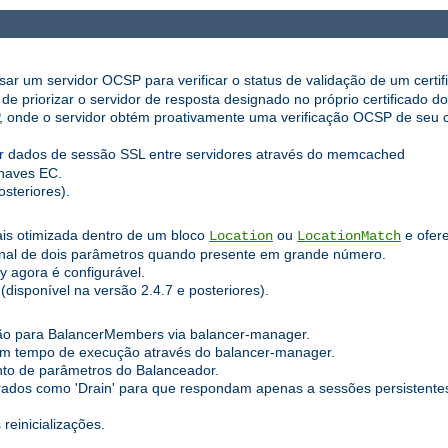
r um servidor OCSP para verificar o status de validação de um certifi
e priorizar o servidor de resposta designado no próprio certificado do 
de o servidor obtém proativamente uma verificação OCSP de seu cert
ar dados de sessão SSL entre servidores através do memcached
haves EC.
steriores).
is otimizada dentro de um bloco
ou
e ofer
Location
LocationMatch
ional de dois parâmetros quando presente em grande número.
y agora é configurável.
disponível na versão 2.4.7 e posteriores).
ão para BalancerMembers via balancer-manager.
em tempo de execução através do balancer-manager.
to de parâmetros do Balanceador.
os como 'Drain' para que respondam apenas a sessões persistentes 
reinicializações.