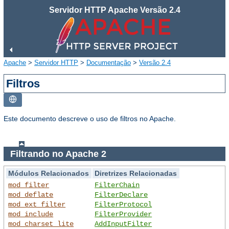
Servidor HTTP Apache Versão 2.4
Apache
>
Servidor HTTP
>
Documentação
>
Versão 2.4
Filtros
Este documento descreve o uso de filtros no Apache.
Filtrando no Apache 2
Módulos Relacionados
Diretrizes Relacionadas
mod_filter
FilterChain
mod_deflate
FilterDeclare
mod_ext_filter
FilterProtocol
mod_include
FilterProvider
mod_charset_lite
AddInputFilter