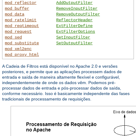
mod_reflector
AddOutputFilter
mod_buffer
RemoveInputFilter
mod_data
RemoveOutputFilter
mod_ratelimit
ReflectorHeader
mod_reqtimeout
ExtFilterDefine
mod_request
ExtFilterOptions
mod_sed
SetInputFilter
mod_substitute
SetOutputFilter
mod_xml2enc
mod_proxy_html
A Cadeia de Filtros está disponível no Apache 2.0 e versões
posteriores, e permite que as aplicações processem dados de
entrada e saída de maneira altamente flexível e configurável,
independentemente de onde os dados vêm. Podemos pré-
processar dados de entrada e pós-processar dados de saída,
conforme necessário. Isso é basicamente independente das fases
tradicionais de processamento de requisições.