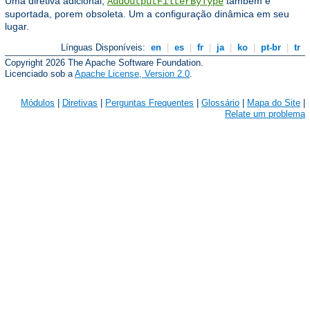
Uma diretiva adicional,
também é
AddOutputFilterByType
suportada, porem obsoleta. Um a configuração dinâmica em seu
lugar.
Línguas Disponíveis:
en
|
es
|
fr
|
ja
|
ko
|
pt-br
|
tr
Copyright 2026 The Apache Software Foundation.
Licenciado sob a
Apache License, Version 2.0
.
Módulos
|
Diretivas
|
Perguntas Frequentes
|
Glossário
|
Mapa do Site
|
Relate um problema