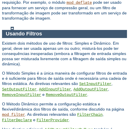
requisição. Por exemplo, o módulo
pode ser usado
mod_deflate
para fornecer um serviço de compressão geral, ou um filtro de
transformação de imagem pode ser transformado em um serviço de
transformação de imagem.
Usando Filtros
Existem dois métodos de uso de filtros: Simples e Dinâmico. Em
geral, deve ser usada apenas um ou outro; misturá-los pode ter
consequências inesperadas (embora a filtragem de entrada simples
possa ser misturada livremente com a filtragem de saída simples ou
dinâmica).
O Método Simples é a única maneira de configurar filtros de entrada
e é suficiente para filtros de saída onde é necessária uma cadeia de
filtros estática. As diretivas relevantes são
,
SetInputFilter
,
,
,
SetOutputFilter
AddInputFilter
AddOutputFilter
e
.
RemoveInputFilter
RemoveOutputFilter
O Método Dinâmico permite a configuração estática e
flexível/dinâmica dos filtros de saída, conforme discutido na página
. As diretivas relevantes são
,
mod_filter
FilterChain
e
.
FilterDeclare
FilterProvider